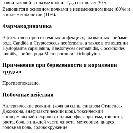
равна таковой в плазме крови. Т
составляет 30 ч.
1/2
Выводится в основном почками в неизмененном виде (80%) и
в виде метаболитов (11%).
Фармакодинамика
Эффективен при системных инфекциях, вызванных грибами
рода Candida и Cryptococcus neoformans, а также в отношении
Hystoplasma capsulatum, Blastomyces dermatitidis, Coccidioides
immitis, грибов рода Microsporum и Trichophyton.
Применение при беременности и кормлении
грудью
Противопоказано.
Побочные действия
Аллергические реакции (кожная сыпь, синдром Стивенса-
Джонсона, анафилактический шок), токсический
эпидермальный некролиз, полиморфная эритема, тошнота,
рвота, боль в нижней части живота, метеоризм, диарея,
головная боль, головокружение.