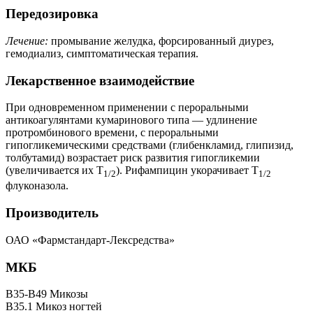
Передозировка
Лечение:
промывание желудка, форсированный диурез,
гемодиализ, симптоматическая терапия.
Лекарственное взаимодействие
При одновременном применении с пероральными
антикоагулянтами кумаринового типа — удлинение
протромбинового времени, с пероральными
гипогликемическими средствами (глибенкламид, глипизид,
толбутамид) возрастает риск развития гипогликемии
(увеличивается их Т
). Рифампицин укорачивает Т
1/2
1/2
флуконазола.
Производитель
ОАО «Фармстандарт-Лексредства»
МКБ
B35-B49 Микозы
B35.1 Микоз ногтей