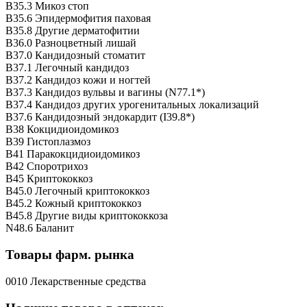
B35.3 Микоз стоп
B35.6 Эпидермофития паховая
B35.8 Другие дерматофитии
B36.0 Разноцветный лишай
B37.0 Кандидозный стоматит
B37.1 Легочный кандидоз
B37.2 Кандидоз кожи и ногтей
B37.3 Кандидоз вульвы и вагины (N77.1*)
B37.4 Кандидоз других урогенитальных локализаций
B37.6 Кандидозный эндокардит (I39.8*)
B38 Кокцидиоидомикоз
B39 Гистоплазмоз
B41 Паракокцидиоидомикоз
B42 Споротрихоз
B45 Криптококкоз
B45.0 Легочный криптококкоз
B45.2 Кожный криптококкоз
B45.8 Другие виды криптококкоза
N48.6 Баланит
Товары фарм. рынка
0010 Лекарственные средства