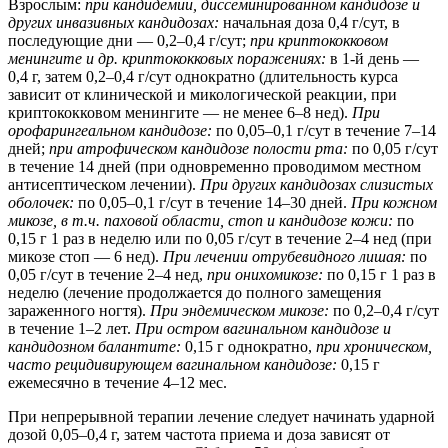
Взрослым:
при кандидемии, диссеминированном кандидозе и
других инвазивных кандидозах:
начальная доза 0,4 г/сут, в
последующие дни — 0,2–0,4 г/сут;
при криптококковом
менингите и др. криптококковых поражениях:
в 1-й день —
0,4 г, затем 0,2–0,4 г/сут однократно (длительность курса
зависит от клинической и микологической реакции, при
криптококковом менингите — не менее 6–8 нед).
При
орофарингеальном кандидозе:
по 0,05–0,1 г/сут в течение 7–14
дней;
при атрофическом кандидозе полости рта:
по 0,05 г/сут
в течение 14 дней (при одновременно проводимом местном
антисептическом лечении).
При других кандидозах слизистых
оболочек:
по 0,05–0,1 г/сут в течение 14–30 дней.
При кожном
микозе, в т.ч. паховой области, стоп и кандидозе кожи:
по
0,15 г 1 раз в неделю или по 0,05 г/сут в течение 2–4 нед (при
микозе стоп — 6 нед).
При лечении отрубевидного лишая:
по
0,05 г/сут в течение 2–4 нед,
при онихомикозе:
по 0,15 г 1 раз в
неделю (лечение продолжается до полного замещения
зараженного ногтя).
При эндемическом микозе:
по 0,2–0,4 г/сут
в течение 1–2 лет.
При остром вагинальном кандидозе и
кандидозном балантите:
0,15 г однократно,
при хроническом,
часто рецидивирующем вагинальном кандидозе:
0,15 г
ежемесячно в течение 4–12 мес.
При непрерывной терапии лечение следует начинать ударной
дозой 0,05–0,4 г, затем частота приема и доза зависят от