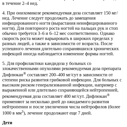
в течение 2–4 нед.
4. При онихомикозе рекомендуемая доза составляет 150 мг/
нед. Лечение следует продолжать до замещения
инфицированного ногтя (вырастания неинфицированного
ногтя). Для повторного роста ногтей на пальцах рук и стоп
обычно требуется 3–6 и 6–12 мес соответственно. Однако
скорость роста может варьировать в широких пределах у
разных людей, а также в зависимости от возраста. После
успешного лечения длительно сохранявшихся хронических
инфекций иногда наблюдается изменение формы ногтей.
5. Для профилактики кандидоза у больных со
злокачественными опухолями рекомендуемая доза препарата
®
Дифлюкан
составляет 200–400 мг/сут в зависимости от
степени риска развития грибковой инфекции. Для больных с
высоким риском генерализованной инфекции, например с
выраженной или длительно сохраняющейся нейтропенией,
®
рекомендуемая доза составляет 400 мг/сут. Дифлюкан
применяют за несколько дней до ожидаемого развития
нейтропении и после увеличения числа нейтрофилов (более
3
1000 в мм
), лечение продолжают еще 7 дней.
Дети