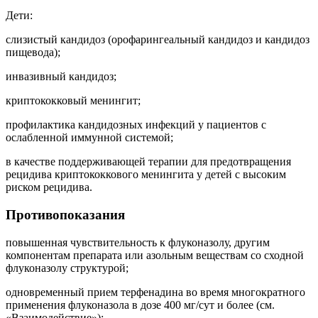
Дети:
слизистый кандидоз (орофарингеальный кандидоз и кандидоз
пищевода);
инвазивный кандидоз;
криптококковый менингит;
профилактика кандидозных инфекций у пациентов с
ослабленной иммунной системой;
в качестве поддерживающей терапии для предотвращения
рецидива криптококкового менингита у детей с высоким
риском рецидива.
Противопоказания
повышенная чувствительность к флуконазолу, другим
компонентам препарата или азольным веществам со сходной
флуконазолу структурой;
одновременный прием терфенадина во время многократного
применения флуконазола в дозе 400 мг/сут и более (см.
«Взаимодействие»);