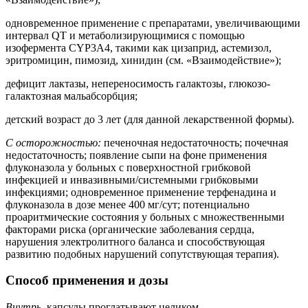
одновременное применение с препаратами, увеличивающими
интервал QT и метаболизирующимися с помощью
изофермента CYP3A4, такими как цизаприд, астемизол,
эритромицин, пимозид, хинидин (см. «Взаимодействие»);
дефицит лактазы, непереносимость галактозы, глюкозо-
галактозная мальабсорбция;
детский возраст до 3 лет (для данной лекарственной формы).
С осторожностью:
печеночная недостаточность; почечная
недостаточность; появление сыпи на фоне применения
флуконазола у больных с поверхностной грибковой
инфекцией и инвазивными/системными грибковыми
инфекциями; одновременное применение терфенадина и
флуконазола в дозе менее 400 мг/сут; потенциально
проаритмические состояния у больных с множественными
факторами риска (органические заболевания сердца,
нарушения электролитного баланса и способствующая
развитию подобных нарушений сопутствующая терапия).
Способ применения и дозы
Внутрь,
капсулы проглатывают целиком.