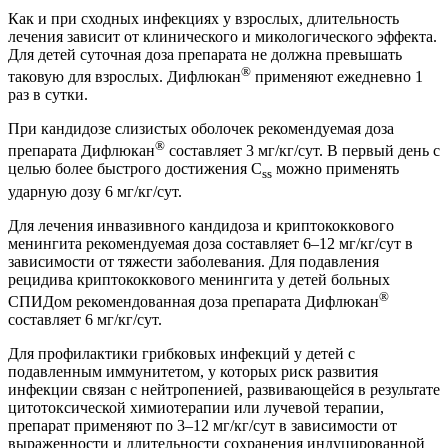
Как и при сходных инфекциях у взрослых, длительность
лечения зависит от клинического и микологического эффекта.
Для детей суточная доза препарата не должна превышать
®
таковую для взрослых. Дифлюкан
применяют ежедневно 1
раз в сутки.
При кандидозе слизистых оболочек рекомендуемая доза
®
препарата Дифлюкан
составляет 3 мг/кг/сут. В первый день с
целью более быстрого достижения C
можно применять
ss
ударную дозу 6 мг/кг/сут.
Для лечения инвазивного кандидоза и криптококкового
менингита рекомендуемая доза составляет 6–12 мг/кг/сут в
зависимости от тяжести заболевания. Для подавления
рецидива криптококкового менингита у детей больных
®
СПИДом рекомендованная доза препарата Дифлюкан
составляет 6 мг/кг/сут.
Для профилактики грибковых инфекций у детей с
подавленным иммунитетом, у которых риск развития
инфекции связан с нейтропенией, развивающейся в результате
цитотоксической химиотерапии или лучевой терапии,
препарат применяют по 3–12 мг/кг/сут в зависимости от
выраженности и длительности сохранения индуцированной