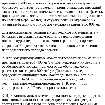
применяют 400 мг, а затем продолжают лечение в дозе 200–
400 мг/сут. Длительность лечения криптококковых инфекций
зависит от наличия клинического и микологического эффекта;
при криптококковом менингите лечение обычно продолжают
по крайней мере 6–8 нед. В случаях лечения угрожающих
жизни инфекций суточную дозу можно увеличить до 800 мг.
Для профилактики рецидива криптококкового менингита у
больных с высоким риском рецидива после завершения
полного курса первичного лечения терапию препаратом
®
Дифлюкан
в дозе 200 мг/сут можно продолжать в течение
неопределенного периода времени.
2. При кокцидиоидомикозе может потребоваться применение
препарата в дозе 200–400 мг/сут. Для некоторых инфекций, в
особенности с поражением мозговых оболочек, может
рассматриваться доза 800 мг/сут. Длительность терапии
определяют индивидуально, может длиться до 2 лет; она
составляет 11–24 мес при кокцидиоидомикозе, 2–17
мес — при паракокцидиоидомикозе, 1–16 мес — при
споротрихозе и 3–17 мес — при гистоплазмозе.
3. При кандидемии, диссеминированном кандидозе и других
инвазивных кандидозных инфекциях насыщающая доза
составляет 800 мг в первый день, последующая доза 400 мг/