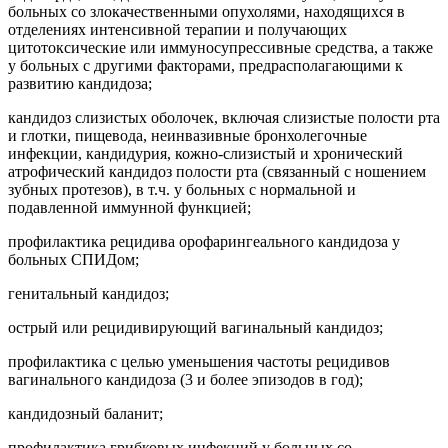
больных со злокачественными опухолями, находящихся в
отделениях интенсивной терапии и получающих
цитотоксические или иммуносупрессивные средства, а также
у больных с другими факторами, предрасполагающими к
развитию кандидоза;
кандидоз слизистых оболочек, включая слизистые полости рта
и глотки, пищевода, неинвазивные бронхолегочные
инфекции, кандидурия, кожно-слизистый и хронический
атрофический кандидоз полости рта (связанный с ношением
зубных протезов), в т.ч. у больных с нормальной и
подавленной иммунной функцией;
профилактика рецидива орофарингеального кандидоза у
больных СПИДом;
генитальный кандидоз;
острый или рецидивирующий вагинальный кандидоз;
профилактика с целью уменьшения частоты рецидивов
вагинального кандидоза (3 и более эпизодов в год);
кандидозный баланит;
профилактика грибковых инфекций у больных со