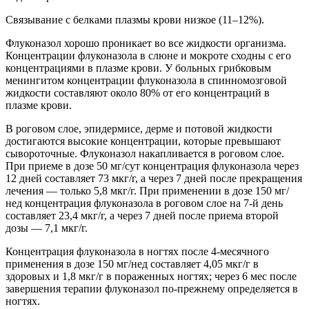
Связывание с белками плазмы крови низкое (11–12%).
Флуконазол хорошо проникает во все жидкости организма.
Концентрации флуконазола в слюне и мокроте сходны с его
концентрациями в плазме крови. У больных грибковым
менингитом концентрации флуконазола в спинномозговой
жидкости составляют около 80% от его концентраций в
плазме крови.
В роговом слое, эпидермисе, дерме и потовой жидкости
достигаются высокие концентрации, которые превышают
сывороточные. Флуконазол накапливается в роговом слое.
При приеме в дозе 50 мг/сут концентрация флуконазола через
12 дней составляет 73 мкг/г, а через 7 дней после прекращения
лечения — только 5,8 мкг/г. При применении в дозе 150 мг/
нед концентрация флуконазола в роговом слое на 7-й день
составляет 23,4 мкг/г, а через 7 дней после приема второй
дозы — 7,1 мкг/г.
Концентрация флуконазола в ногтях после 4-месячного
применения в дозе 150 мг/нед составляет 4,05 мкг/г в
здоровых и 1,8 мкг/г в пораженных ногтях; через 6 мес после
завершения терапии флуконазол по-прежнему определяется в
ногтях.