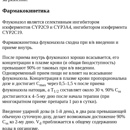
Фармакокинетика
Флуконазол является селективным ингибитором
изоферментов CYP2C9 и CYP3A4, ингибитором изофермента
CYP2C19.
Фармакокинетика флуконазола сходна при в/в введении и
приеме внутрь.
После приема внутрь флуконазол хорошо всасывается, его
концентрации в плазме крови (и общая биодоступность)
превышают 90% от таковых при в/в введении.
Одновременный прием пищи не влияет на всасывание
флуконазола. Концентрация в плазме крови пропорциональна
дозе и достигает C
через 0,5–1,5 ч после приема
max
флуконазола натощак, а T
составляет около 30 ч. 90% C
1/2
ss
достигаются к 4–5-му дню после начала терапии (при
многократном приеме препарата 1 раз в сутки).
Введение ударной дозы (в 1-й день), в два раза превышающей
обычную суточную дозу, делает возможным достижение 90%
C
ко 2-му дню. V
приближается к общему содержанию
ss
d
воды в организме.