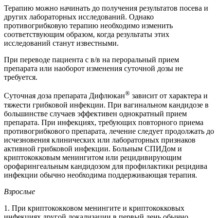
Терапию можно начинать до получения результатов посева и
других лабораторных исследований. Однако
противогрибковую терапию необходимо изменить
соответствующим образом, когда результаты этих
исследований станут известными.
При переводе пациента с в/в на пероральный прием
препарата или наоборот изменения суточной дозы не
требуется.
®
Суточная доза препарата Дифлюкан
зависит от характера и
тяжести грибковой инфекции. При вагинальном кандидозе в
большинстве случаев эффективен однократный прием
препарата. При инфекциях, требующих повторного приема
противогрибкового препарата, лечение следует продолжать до
исчезновения клинических или лабораторных признаков
активной грибковой инфекции. Больным СПИДом и
криптококковым менингитом или рецидивирующим
орофарингеальным кандидозом для профилактики рецидива
инфекции обычно необходима поддерживающая терапия.
Взрослые
1. При криптококковом менингите и криптококковых
инфекциях другой локализации в первый день обычно