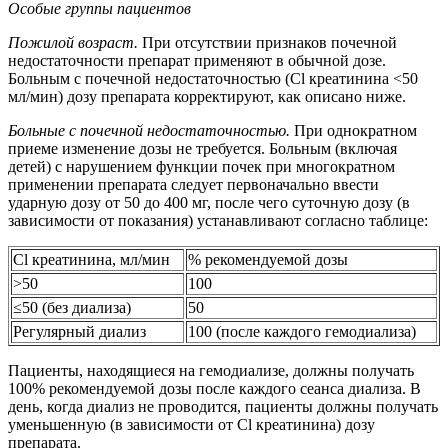
Особые группы пациентов
Пожилой возраст.
При отсутствии признаков почечной
недостаточности препарат применяют в обычной дозе.
Больным с почечной недостаточностью (Cl креатинина <50
мл/мин) дозу препарата корректируют, как описано ниже.
Больные с почечной недостаточностью.
При однократном
приеме изменение дозы не требуется. Больным (включая
детей) с нарушением функции почек при многократном
применении препарата следует первоначально ввести
ударную дозу от 50 до 400 мг, после чего суточную дозу (в
зависимости от показания) устанавливают согласно таблице:
Cl креатинина, мл/мин
% рекомендуемой дозы
>50
100
≤50 (без диализа)
50
Регулярный диализ
100 (после каждого гемодиализа)
Пациенты, находящиеся на гемодиализе, должны получать
100% рекомендуемой дозы после каждого сеанса диализа. В
день, когда диализ не проводится, пациенты должны получать
уменьшенную (в зависимости от Cl креатинина) дозу
препарата.