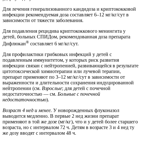
Для лечения генерализованного кандидоза и криптококковой
инфекции рекомендуемая доза составляет 6–12 мг/кг/сут в
зависимости от тяжести заболевания.
Для подавления рецидива криптококкового менингита у
детей, больных СПИДом, рекомендованная доза препарата
®
Дифлюкан
составляет 6 мг/кг/сут.
Для профилактики грибковых инфекций у детей с
подавленным иммунитетом, у которых риск развития
инфекции связан с нейтропенией, развивающейся в результате
цитотоксической химиотерапии или лучевой терапии,
препарат применяют по 3–12 мг/кг/сут в зависимости от
выраженности и длительности сохранения индуцированной
нейтропении (см.
Взрослые
; для детей с почечной
недостаточностью — см.
Больные с почечной
недостаточностью
).
Возраст 4 нед и менее.
У новорожденных флуконазол
выводится медленно. В первые 2 нед жизни препарат
применяют в той же дозе (мг/кг), что и у детей более старшего
возраста, но с интервалом 72 ч. Детям в возрасте 3 и 4 нед ту
же дозу вводят с интервалом 48 ч.