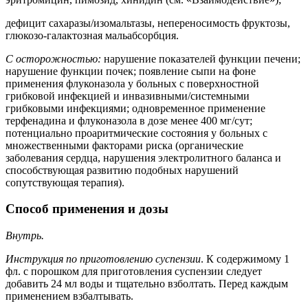
дефицит сахаразы/изомальтазы, непереносимость фруктозы,
глюкозо-галактозная мальабсорбция.
С осторожностью:
нарушение показателей функции печени;
нарушение функции почек; появление сыпи на фоне
применения флуконазола у больных с поверхностной
грибковой инфекцией и инвазивными/системными
грибковыми инфекциями; одновременное применение
терфенадина и флуконазола в дозе менее 400 мг/сут;
потенциально проаритмические состояния у больных с
множественными факторами риска (органические
заболевания сердца, нарушения электролитного баланса и
способствующая развитию подобных нарушений
сопутствующая терапия).
Способ применения и дозы
Внутрь.
Инструкция по приготовлению суспензии
. К содержимому 1
фл. с порошком для приготовления суспензии следует
добавить 24 мл воды и тщательно взболтать. Перед каждым
применением взбалтывать.