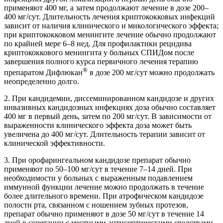
применяют 400 мг, а затем продолжают лечение в дозе 200–
400 мг/сут. Длительность лечения криптококковых инфекций
зависит от наличия клинического и микологического эффекта;
при криптококковом менингите лечение обычно продолжают
по крайней мере 6–8 нед. Для профилактики рецидива
криптококкового менингита у больных СПИДом после
завершения полного курса первичного лечения терапию
®
препаратом Дифлюкан
в дозе 200 мг/сут можно продолжать
неопределенно долго.
2. При кандидемии, диссеминированном кандидозе и других
инвазивных кандидозных инфекциях доза обычно составляет
400 мг в первый день, затем по 200 мг/сут. В зависимости от
выраженности клинического эффекта доза может быть
увеличена до 400 мг/сут. Длительность терапии зависит от
клинической эффективности.
3. При орофарингеальном кандидозе препарат обычно
применяют по 50–100 мг/сут в течение 7–14 дней. При
необходимости у больных с выраженным подавлением
иммунной функции лечение можно продолжать в течение
более длительного времени. При атрофическом кандидозе
полости рта, связанном с ношением зубных протезов,
препарат обычно применяют в дозе 50 мг/сут в течение 14
дней в сочетании с местными антисептическими средствами