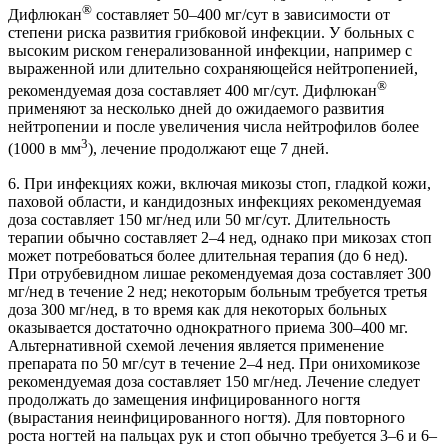
®
Дифлюкан
составляет 50–400 мг/сут в зависимости от
степени риска развития грибковой инфекции. У больных с
высоким риском генерализованной инфекции, например с
выраженной или длительно сохраняющейся нейтропенией,
®
рекомендуемая доза составляет 400 мг/сут. Дифлюкан
применяют за несколько дней до ожидаемого развития
нейтропении и после увеличения числа нейтрофилов более
3
(1000 в мм
), лечение продолжают еще 7 дней.
6. При инфекциях кожи, включая микозы стоп, гладкой кожи,
паховой области, и кандидозных инфекциях рекомендуемая
доза составляет 150 мг/нед или 50 мг/сут. Длительность
терапии обычно составляет 2–4 нед, однако при микозах стоп
может потребоваться более длительная терапия (до 6 нед).
При отрубевидном лишае рекомендуемая доза составляет 300
мг/нед в течение 2 нед; некоторым больным требуется третья
доза 300 мг/нед, в то время как для некоторых больных
оказывается достаточно однократного приема 300–400 мг.
Альтернативной схемой лечения является применение
препарата по 50 мг/сут в течение 2–4 нед. При онихомикозе
рекомендуемая доза составляет 150 мг/нед. Лечение следует
продолжать до замещения инфицированного ногтя
(вырастания неинфицированного ногтя). Для повторного
роста ногтей на пальцах рук и стоп обычно требуется 3–6 и 6–