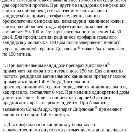
для обработки протеза. При других кандидозных инфекциях
слизистых оболочек (за исключением генитального
кандидоза), например, эзофагите, неинвазивных
бронхолегочных инфекциях, кандидурии, кандидозе кожи и
слизистых оболочек и т.д., эффективная доза обычно
составляет 50–100 мг/сут при длительности лечения 14–30
дней. Для профилактики рецидивов орофарингеального
кандидоза у больных СПИДом после завершения полного
®
курса первичной терапии Дифлюкан
может быть назначен
по 150 мг/нед.
®
4. При вагинальном кандидозе препарат Дифлюкан
применяют однократно внутрь в дозе 150 мг. Для снижения
частоты рецидивов вагинального кандидоза препарат можно
применять в дозе 150 мг/нед. Длительность
противорецидивной терапии определяется индивидуально и,
как правило, составляет 6 мес. Применение однократной дозы
у детей младше 18 лет и пациентов старше 60 лет без
предписания врача не рекомендуется. При баланите,
®
вызванном
Candida spp.
, препарат Дифлюкан
применяют
однократно в дозе 150 мг внутрь.
5. Для профилактики кандидоза у больных со
злокачественными опухолями рекомендуемая доза препарата