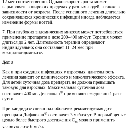
12 мес соответственно. Однако скорость роста может
варьировать в широких пределах у разных людей, а также в
зависимости от возраста. После успешного лечения длительно
сохранявшихся хронических инфекций иногда наблюдается
изменение формы ногтей.
7. При глубоких эндемических микозах может потребоваться
применение препарата в дозе 200–400 мг/сут. Терапия может
длиться до 2 лет. Длительность терапии определяют
индивидуально; она составляет 11–24 мес при
кокцидиоидомикозе.
Дети
Как и при сходных инфекциях у взрослых, длительность
лечения зависит от клинического и микологического эффекта.
Для детей суточная доза препарата не должна превышать
таковую для взрослых. Максимальная суточная доза
®
составляет 400 мг. Дифлюкан
применяют ежедневно 1 раз в
сутки.
При кандидозе слизистых оболочек рекомендуемая доза
®
препарата Дифлюкан
составляет 3 мг/кг/сут. В первый день с
целью более быстрого достижения C
можно применить
ss
ударную дозу 6 мг/кг.