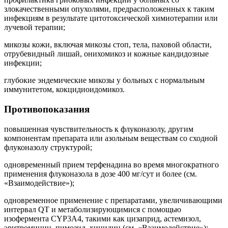
злокачественными опухолями, предрасположенных к таким
инфекциям в результате цитотоксической химиотерапии или
лучевой терапии;
микозы кожи, включая микозы стоп, тела, паховой области,
отрубевидный лишай, онихомикоз и кожные кандидозные
инфекции;
глубокие эндемические микозы у больных с нормальным
иммунитетом, кокцидиоидомикоз.
Противопоказания
повышенная чувствительность к флуконазолу, другим
компонентам препарата или азольным веществам со сходной
флуконазолу структурой;
одновременный прием терфенадина во время многократного
применения флуконазола в дозе 400 мг/сут и более (см.
«Взаимодействие»);
одновременное применение с препаратами, увеличивающими
интервал QT и метаболизирующимися с помощью
изофермента CYP3A4, такими как цизаприд, астемизол,
эритромицин, пимозид, хинидин (см. «Взаимодействие»);