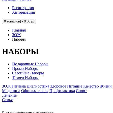
Регистрация
Авторизация
0
товар(ов) - 0.00 р.
Главная
ЗОЖ
Наборы
НАБОРЫ
Подарочные Наборы
Промо-Наборы
Сезонные Наборы
Трэвел Наборы
ЗОЖ
Гигиена
Диагностика
Здоровое Питание
Качество Жизни
Медицина
Офтальмология
Профилактика
Спорт
Лечение
Семья
В этой категории нет товаров.