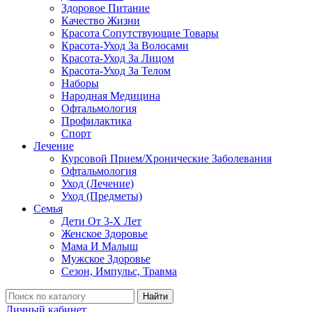
Здоровое Питание
Качество Жизни
Красота Сопутствующие Товары
Красота-Уход За Волосами
Красота-Уход За Лицом
Красота-Уход За Телом
Наборы
Народная Медицина
Офтальмология
Профилактика
Спорт
Лечение
Курсовой Прием/Хронические Заболевания
Офтальмология
Уход (Лечение)
Уход (Предметы)
Семья
Дети От 3-Х Лет
Женское Здоровье
Мама И Малыш
Мужское Здоровье
Сезон, Импульс, Травма
Найти
Личный кабинет