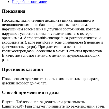
Подробное описание
Показания
Профилактика и лечение дефицита цинка, вызванного
неполноценным и несбалансированным питанием,
нарушением всасывания и другими состояниями, которые
нарушают усвоение цинка и увеличивают его потерю
организмом. Acrodermatitis enteropathica (энтеропатический
акродерматит), acne pustulosa и acne phlegmonosa (гнойные и
флегмонозные угри). При длительном лечении
кортикостероидами, особенно в момент отмены препаратов.
В качестве вспомогательного лечения труднозаживающих
ран.
Противопоказания
Повышенная чувствительность к компонентам препарата,
детский возраст до 4-х лет.
Способ применения и дозы
Внутрь. Таблетки нельзя делить или разжевывать.
Цинктерал®-Тева следует принимать по рекомендации врача.