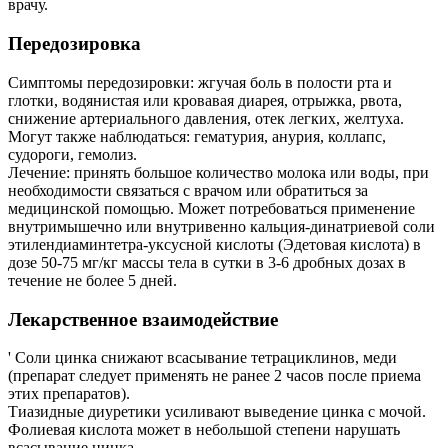
врачу.
Передозировка
Симптомы передозировки: жгучая боль в полости рта и
глотки, водянистая или кровавая диарея, отрыжка, рвота,
снижение артериального давления, отек легких, желтуха.
Могут также наблюдаться: гематурия, анурия, коллапс,
судороги, гемолиз.
Лечение: принять большое количество молока или воды, при
необходимости связаться с врачом или обратиться за
медицинской помощью. Может потребоваться применение
внутримышечно или внутривенно кальция-динатриевой соли
этилендиаминтетра-уксусной кислоты (Эдетовая кислота) в
дозе 50-75 мг/кг массы тела в сутки в 3-6 дробных дозах в
течение не более 5 дней.
Лекарственное взаимодействие
' Соли цинка снижают всасывание тетрациклинов, меди
(препарат следует применять не ранее 2 часов после приема
этих препаратов).
Тиазидные диуретики усиливают выведение цинка с мочой.
Фолиевая кислота может в небольшой степени нарушать
всасывание цинка.