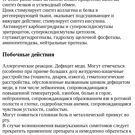
синтез белков и углеводный обмен.
Цинк стимулирует синтез коллагена и белка в
регенерирующей ткани, оказывает подсушивающее и
вяжущее действие; стимулирует синтез инсулина.
Активирует карбоангридразы и супероксидисмутазы
эритроцитов, супероксидисмутазы цитозоля,
глутаматдегидрогеназы, гидролазу щелочной фосфотазы,
аминопептидазы, нейтральные протеазы.
Побочные действия
Аллергические реакции. Дефицит меди. Могут отмечаться
(особенно при приеме больших доз) желудочно-кишечные
расстройства (тошнота, диарея, изжога), гематологические
расстройства, обусловленные вызванным цинком дефицитом
меди, в том числе лейкопения, сопровождающаяся
повышенной температурой, ознобом, болью в горле,
нейтропения, сопровождающаяся образованием язв в ротовой
полости и глотке, сидеробластная анемия, сопровождающаяся
чувством усталости, слабостью.
Могут появиться головная боль и металлический привкус во
рту.
В случае возникновения вышеуказанных симптомов следует
прекратить применение препарата и немедленно обратиться к