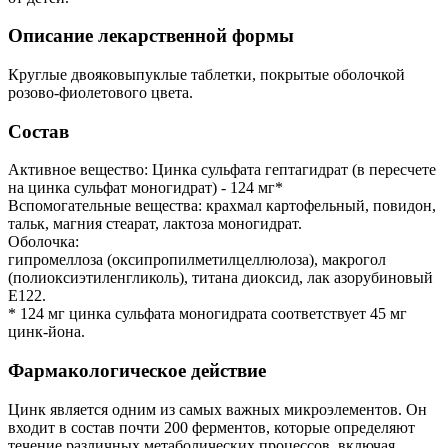
Описание лекарственной формы
Круглые двояковыпуклые таблетки, покрытые оболочкой
розово-фиолетового цвета.
Состав
Активное вещество: Цинка сульфата гептагидрат (в пересчете
на цинка сульфат моногидрат) - 124 мг*
Вспомогательные вещества: крахмал картофельный, повидон,
тальк, магния стеарат, лактоза моногидрат.
Оболочка:
гипромеллоза (оксипропилметилцеллюлоза), макрогол
(полиоксиэтиленгликоль), титана диоксид, лак азорубиновый
Е122.
* 124 мг цинка сульфата моногидрата соответствует 45 мг
цинк-йона.
Фармакологическое действие
Цинк является одним из самых важных микроэлементов. Он
входит в состав почти 200 ферментов, которые определяют
течение различных метаболических процессов, включая