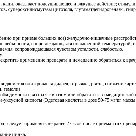
 ткани, оказывает подсушивающее и вяжущее действие; стимулир
ов, супероксидисмутазы цитозоля, глутаматдегидрогеназы, гид
енно при приеме больших доз) желудочно-кишечные расстройства
е лейкопения, сопровождающаяся повышенной температурой, оз
 анемия, сопровождающаяся чувством усталости, слабостью.
у.
кратить применение препарата и немедленно обратиться к врач
водянистая или кровавая диарея, отрыжка, рвота, снижение арте
, гемолиз.
необходимости связаться с врачом или обратиться за медицинс
ксусной кислоты (Эдетовая кислота) в дозе 50-75 мг/кг массы те
ат следует применять не ранее 2 часов после приема этих препар
вание цинка.