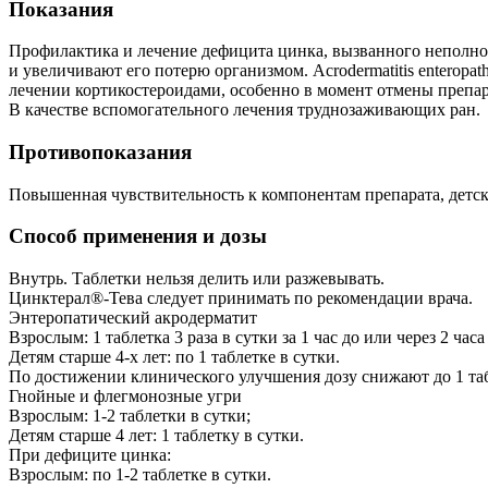
Показания
Профилактика и лечение дефицита цинка, вызванного неполн
и увеличивают его потерю организмом. Acrodermatitis enteropat
лечении кортикостероидами, особенно в момент отмены препар
В качестве вспомогательного лечения труднозаживающих ран.
Противопоказания
Повышенная чувствительность к компонентам препарата, детски
Способ применения и дозы
Внутрь. Таблетки нельзя делить или разжевывать.
Цинктерал®-Тева следует принимать по рекомендации врача.
Энтеропатический акродерматит
Взрослым: 1 таблетка 3 раза в сутки за 1 час до или через 2 часа
Детям старше 4-х лет: по 1 таблетке в сутки.
По достижении клинического улучшения дозу снижают до 1 табле
Гнойные и флегмонозные угри
Взрослым: 1-2 таблетки в сутки;
Детям старше 4 лет: 1 таблетку в сутки.
При дефиците цинка:
Взрослым: по 1-2 таблетке в сутки.