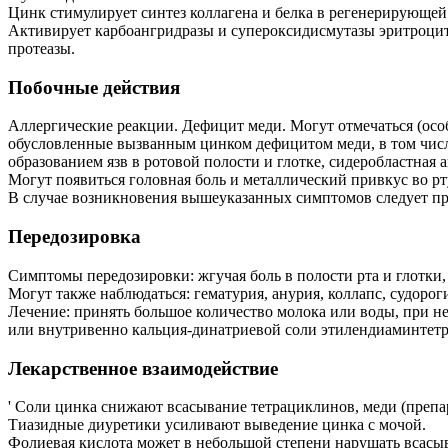
Цинк стимулирует синтез коллагена и белка в регенерирующей
Активирует карбоангридразы и супероксидисмутазы эритроцит
протеазы.
Побочные действия
Аллергические реакции. Дефицит меди. Могут отмечаться (особ
обусловленные вызванным цинком дефицитом меди, в том числ
образованием язв в ротовой полости и глотке, сидеробластная
Могут появиться головная боль и металлический привкус во рт
В случае возникновения вышеуказанных симптомов следует пре
Передозировка
Симптомы передозировки: жгучая боль в полости рта и глотки, 
Могут также наблюдаться: гематурия, анурия, коллапс, судороги
Лечение: принять большое количество молока или воды, при 
или внутривенно кальция-динатриевой соли этилендиаминтетра-у
Лекарственное взаимодействие
' Соли цинка снижают всасывание тетрациклинов, меди (препар
Тиазидные диуретики усиливают выведение цинка с мочой.
Фолиевая кислота может в небольшой степени нарушать всасы