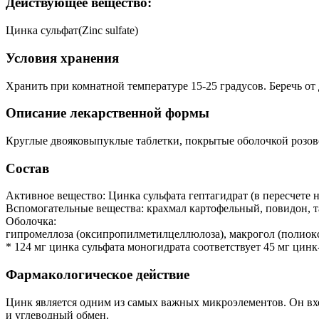
Действующее вещество:
Цинка сульфат(Zinc sulfate)
Условия хранения
Хранить при комнатной температуре 15-25 градусов. Беречь от 
Описание лекарственной формы
Круглые двояковыпуклые таблетки, покрытые оболочкой розов
Состав
Активное вещество: Цинка сульфата гептагидрат (в пересчете н
Вспомогательные вещества: крахмал картофельный, повидон, тал
Оболочка:
гипромеллоза (оксипропилметилцеллюлоза), макрогол (полиокс
* 124 мг цинка сульфата моногидрата соответствует 45 мг цинк
Фармакологическое действие
Цинк является одним из самых важных микроэлементов. Он вхо
и углеводный обмен.