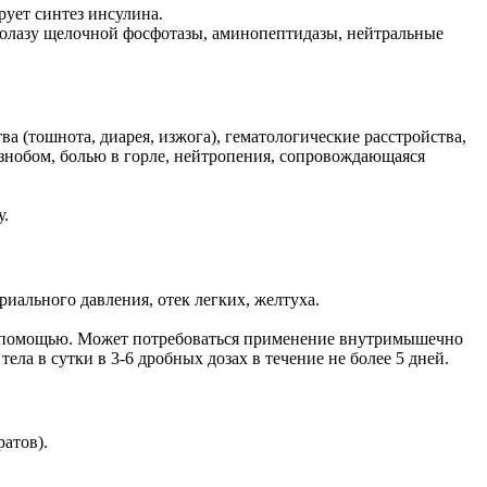
ует синтез инсулина.
ролазу щелочной фосфотазы, аминопептидазы, нейтральные
 (тошнота, диарея, изжога), гематологические расстройства,
нобом, болью в горле, нейтропения, сопровождающаяся
у.
риального давления, отек легких, желтуха.
кой помощью. Может потребоваться применение внутримышечно
ла в сутки в 3-6 дробных дозах в течение не более 5 дней.
атов).