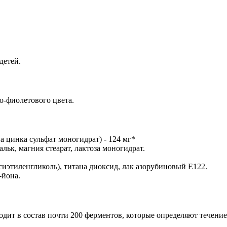
детей.
о-фиолетового цвета.
а цинка сульфат моногидрат) - 124 мг*
ьк, магния стеарат, лактоза моногидрат.
иэтиленгликоль), титана диоксид, лак азорубиновый Е122.
-йона.
дит в состав почти 200 ферментов, которые определяют течение