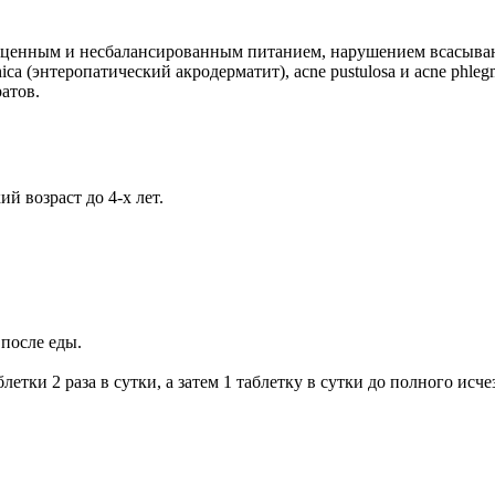
оценным и несбалансированным питанием, нарушением всасыван
hica (энтеропатический акродерматит), acne pustulosa и acne ph
атов.
й возраст до 4-х лет.
 после еды.
тки 2 раза в сутки, а затем 1 таблетку в сутки до полного исч