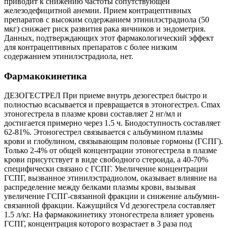
приводит к снижению частоты сопутствующей
железодефицитной анемии. Прием контрацептивных
препаратов с высоким содержанием этинилэстрадиола (50
мкг) снижает риск развития рака яичников и эндометрия.
Данных, подтверждающих этот фармакологический эффект
для контрацептивных препаратов с более низким
содержанием этинилэстрадиола, нет.
Фармакокинетика
ДЕЗОГЕСТРЕЛ При приеме внутрь дезогестрел быстро и
полностью всасывается и превращается в этоногестрел. Cmax
этоногестрела в плазме крови составляет 2 нг/мл и
достигается примерно через 1.5 ч. Биодоступность составляет
62-81%. Этоногестрел связывается с альбумином плазмы
крови и глобулином, связывающим половые гормоны (ГСПГ).
Только 2-4% от общей концентрации этоногестрела в плазме
крови присутствует в виде свободного стероида, а 40-70%
специфически связано с ГСПГ. Увеличение концентрации
ГСПГ, вызванное этинилэстрадиолом, оказывает влияние на
распределение между белками плазмы крови, вызывая
увеличение ГСПГ-связанной фракции и снижение альбумин-
связанной фракции. Кажущийся Vd дезогестрела составляет
1.5 л/кг. На фармакокинетику этоногестрела влияет уровень
ГСПГ, концентрация которого возрастает в 3 раза под