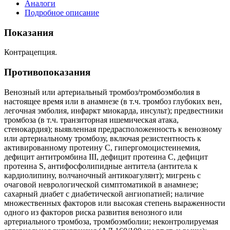
Аналоги
Подробное описание
Показания
Контрацепция.
Противопоказания
Венозный или артериальный тромбоз/тромбоэмболия в
настоящее время или в анамнезе (в т.ч. тромбоз глубоких вен,
легочная эмболия, инфаркт миокарда, инсульт); предвестники
тромбоза (в т.ч. транзиторная ишемическая атака,
стенокардия); выявленная предрасположенность к венозному
или артериальному тромбозу, включая резистентность к
активированному протеину С, гипергомоцистеинемия,
дефицит антитромбина III, дефицит протеина С, дефицит
протеина S, антифосфолипидные антитела (антитела к
кардиолипину, волчаночный антикоагулянт); мигрень с
очаговой неврологической симптоматикой в анамнезе;
сахарный диабет с диабетической ангиопатией; наличие
множественных факторов или высокая степень выраженности
одного из факторов риска развития венозного или
артериального тромбоза, тромбоэмболии; неконтролируемая