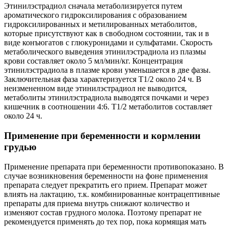
Этинилэстрадиол сначала метаболизируется путем
ароматического гидроксилирования с образованием
гидроксилированных и метилированных метаболитов,
которые присутствуют как в свободном состоянии, так и в
виде конъюгатов с глюкуронидами и сульфатами. Скорость
метаболического выведения этинилэстрадиола из плазмы
крови составляет около 5 мл/мин/кг. Концентрация
этинилэстрадиола в плазме крови уменьшается в две фазы.
Заключительная фаза характеризуется Т1/2 около 24 ч. В
неизмененном виде этинилэстрадиол не выводится,
метаболиты этинилэстрадиола выводятся почками и через
кишечник в соотношении 4:6. Т1/2 метаболитов составляет
около 24 ч.
Применение при беременности и кормлении
грудью
Применение препарата при беременности противопоказано. В
случае возникновения беременности на фоне применения
препарата следует прекратить его прием. Препарат может
влиять на лактацию, т.к. комбинированные контрацептивные
препараты для приема внутрь снижают количество и
изменяют состав грудного молока. Поэтому препарат не
рекомендуется применять до тех пор, пока кормящая мать