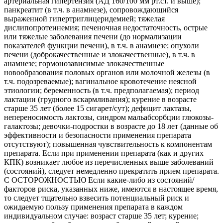
артериальная гипертензия (АД 160/100 мм рт.ст. и выше);
панкреатит (в т.ч. в анамнезе), сопровождающийся
выраженной гипертриглицеридемией; тяжелая
дислипопротеинемия; печеночная недостаточность, острые
или тяжелые заболевания печени (до нормализации
показателей функции печени), в т.ч. в анамнезе; опухоли
печени (доброкачественные и злокачественные), в т.ч. в
анамнезе; гормонозависимые злокачественные
новообразования половых органов или молочной железы (в
т.ч. подозреваемые); вагинальное кровотечение неясной
этиологии; беременность (в т.ч. предполагаемая); период
лактации (грудного вскармливания); курение в возрасте
старше 35 лет (более 15 сигарет/сут); дефицит лактазы,
непереносимость лактозы, синдром мальабсорбции глюкозы-
галактозы; девочки-подростки в возрасте до 18 лет (данные об
эффективности и безопасности применения препарата
отсутствуют); повышенная чувствительность к компонентам
препарата. Если при применении препарата (как и других
КПК) возникает любое из перечисленных выше заболеваний
(состояний), следует немедленно прекратить прием препарата.
С ОСТОРОЖНОСТЬЮ Если какие-либо из состояний/
факторов риска, указанных ниже, имеются в настоящее время,
то следует тщательно взвесить потенциальный риск и
ожидаемую пользу применения препарата в каждом
индивидуальном случае: возраст старше 35 лет; курение;