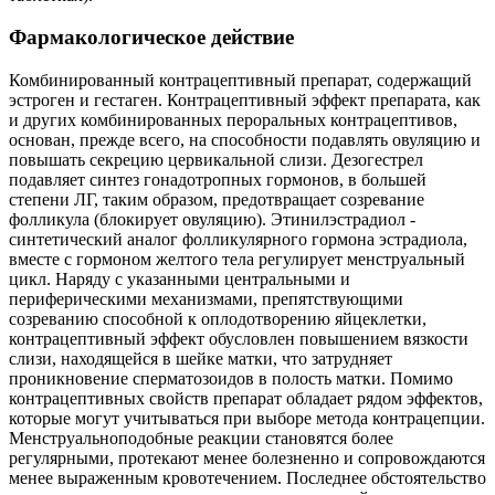
Фармакологическое действие
Комбинированный контрацептивный препарат, содержащий
эстроген и гестаген. Контрацептивный эффект препарата, как
и других комбинированных пероральных контрацептивов,
основан, прежде всего, на способности подавлять овуляцию и
повышать секрецию цервикальной слизи. Дезогестрел
подавляет синтез гонадотропных гормонов, в большей
степени ЛГ, таким образом, предотвращает созревание
фолликула (блокирует овуляцию). Этинилэстрадиол -
синтетический аналог фолликулярного гормона эстрадиола,
вместе с гормоном желтого тела регулирует менструальный
цикл. Наряду с указанными центральными и
периферическими механизмами, препятствующими
созреванию способной к оплодотворению яйцеклетки,
контрацептивный эффект обусловлен повышением вязкости
слизи, находящейся в шейке матки, что затрудняет
проникновение сперматозоидов в полость матки. Помимо
контрацептивных свойств препарат обладает рядом эффектов,
которые могут учитываться при выборе метода контрацепции.
Менструальноподобные реакции становятся более
регулярными, протекают менее болезненно и сопровождаются
менее выраженным кровотечением. Последнее обстоятельство