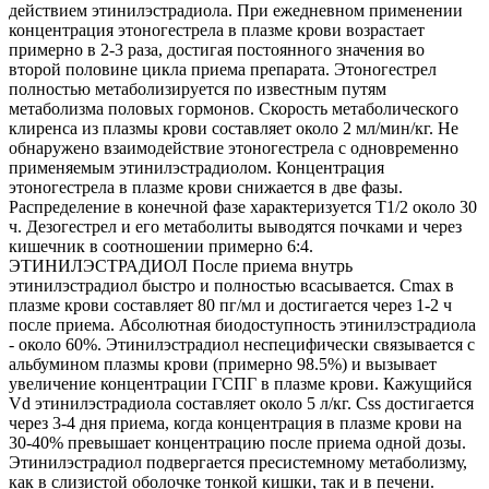
действием этинилэстрадиола. При ежедневном применении
концентрация этоногестрела в плазме крови возрастает
примерно в 2-3 раза, достигая постоянного значения во
второй половине цикла приема препарата. Этоногестрел
полностью метаболизируется по известным путям
метаболизма половых гормонов. Скорость метаболического
клиренса из плазмы крови составляет около 2 мл/мин/кг. Не
обнаружено взаимодействие этоногестрела с одновременно
применяемым этинилэстрадиолом. Концентрация
этоногестрела в плазме крови снижается в две фазы.
Распределение в конечной фазе характеризуется Т1/2 около 30
ч. Дезогестрел и его метаболиты выводятся почками и через
кишечник в соотношении примерно 6:4.
ЭТИНИЛЭСТРАДИОЛ После приема внутрь
этинилэстрадиол быстро и полностью всасывается. Cmax в
плазме крови составляет 80 пг/мл и достигается через 1-2 ч
после приема. Абсолютная биодоступность этинилэстрадиола
- около 60%. Этинилэстрадиол неспецифически связывается с
альбумином плазмы крови (примерно 98.5%) и вызывает
увеличение концентрации ГСПГ в плазме крови. Кажущийся
Vd этинилэстрадиола составляет около 5 л/кг. Css достигается
через 3-4 дня приема, когда концентрация в плазме крови на
30-40% превышает концентрацию после приема одной дозы.
Этинилэстрадиол подвергается пресистемному метаболизму,
как в слизистой оболочке тонкой кишки, так и в печени.