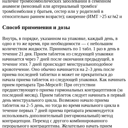
наличие тромбоэмболических заболеваний в семейном
анамнезе (венозный или артериальный тромбоз/
тромбоэмболия у братьев, сестер или у родителей в
относительно раннем возрасте); ожирение (ИМТ >25 кг/м2 и
Способ применения и дозы
Внутрь, в порядке, указанном на упаковке, каждый день, в
одно и то же время, при необходимости — с небольшим
количеством жидкости. Принимать по 1 табл. 1 раз в день в
течение 21 дня. Прием таблеток из следующей упаковки
начинается через 7 дней после окончания предыдущей, в
течение этих 7 дней происходит менструальноподобное
кровотечение. Оно обычно начинается на 2–3 день после
приема последней таблетки и может не прекратиться до
начала приема таблеток из следующей упаковки. Как начинать
прием препарата Три-Мерси®: При отсутствии
предшествующего приема гормональных контрацептивов (за
последний месяц). Прием таблеток следует начинать в первый
день менструального цикла. Возможно начало приема
таблеток на 2–5 день, но тогда во время начального цикла в
течение первых 7 дней приема препарата рекомендуется
использовать дополнительный (негормональный) метод
контрацепции. Переход с другого комбинированного
перорального контрацептива. Желательно начать прием