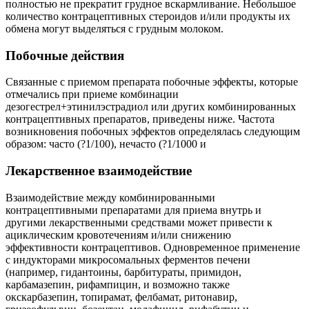
полностью не прекратит грудное вскармливание. Небольшое
количество контрацептивных стероидов и/или продукты их
обмена могут выделяться с грудным молоком.
Побочные действия
Связанные с приемом препарата побочные эффекты, которые
отмечались при приеме комбинации
дезогестрел+этинилэстрадиол или других комбинированных
контрацептивных препаратов, приведены ниже. Частота
возникновения побочных эффектов определялась следующим
образом: часто (?1/100), нечасто (?1/1000 и
Лекарственное взаимодействие
Взаимодействие между комбинированными
контрацептивными препаратами для приема внутрь и
другими лекарственными средствами может привести к
ациклическим кровотечениям и/или снижению
эффективности контрацептивов. Одновременное применение
с индукторами микросомальных ферментов печени
(например, гидантоины, барбитураты, примидон,
карбамазепин, рифампицин, и возможно также
окскарбазепин, топирамат, фелбамат, ритонавир,