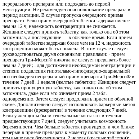
перорального препарата или подождать до первой
менструации. Не рекомендуется использование препарата в
период лактации. В случае пропуска очередного приема
препарата. Если прием очередной таблетки задержан менее
чем на 12 ч, надежность контрацепции не снижается.
Женщине следует принять таблетку, как только она об этом
вспомнила, а последующие — в обычное время. Если прием
очередной таблетки задержан более чем на 12 ч, надежность
контрацепции может быть снижена. В этом случае следует
руководствоваться двумя основными правилами: - прием
препарата Три-Мерси® никогда не следует прерывать более
чем на 7 дней; - для достижения необходимой контрацепции и
степени подавления гипоталамо-гипофизарно-овариальной
оси необходим непрерывный прием препарата Три-Мерси® в
течение 7 дней. 1 неделя (желтые таблетки): Женщине следует
принять пропущенную таблетку, как только она об этом
вспомнила, даже если это означает прием 2 табл.
одновременно. Затем следует продолжить прием по обычной
схеме. Дополнительно следует использовать барьерный метод
контрацепции (презерватив) в течение следующих 7 дней.
Если у женщины были сексуальные контакты в течение
предшествующих 7 дней, следует учитывать возможность
беременности. Чем больше таблеток пропущено, и чем ближе
перерыв в приеме препарата к моменту половых сношений,
тем выше риск беременности. 2 неделя (красные таблетки):