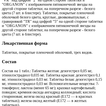
"VR" над цифрой "2" на одной стороне таблетки и
"ORGANON" с изображением пятиконечной звезды на
другой стороне таблетки; на поперечном разрезе - белого
цвета (7 шт. в блистере). Таблетки, покрытые пленочной
оболочкой белого цвета, круглые, двояковыпуклые, с
гравировкой "TR" над цифрой "5" на одной стороне таблетки
и "ORGANON" с изображением пятиконечной звезды на
другой стороне таблетки; на поперечном разрезе - белого
цвета (7 шт. в блистере).
Лекарственная форма
Таблетки, покрытые пленочной оболочкой, трех видов.
Состав
Состав на 1 табл.: Таблетка желтая: дезогестрел 0,05 мг,
этинилэстрадиол 0,035 мг. Таблетка красная: дезогестрел 0,1
мг, этинилэстрадиол 0,03 мг. Таблетка белая: дезогестрел 0,15
мг, этинилэстрадиол 0,03 мг. Вспомогательные вещества: ?-
токоферол; лактоза (менее 65 мг); крахмал картофельный;
повидон; кремния оксида ангидрид коллоидный; кислота
стеариновая; железа оксид красный (Е172 — в красных
таблетках); железа оксид желтый (Е172 — в желтых
таблетках).