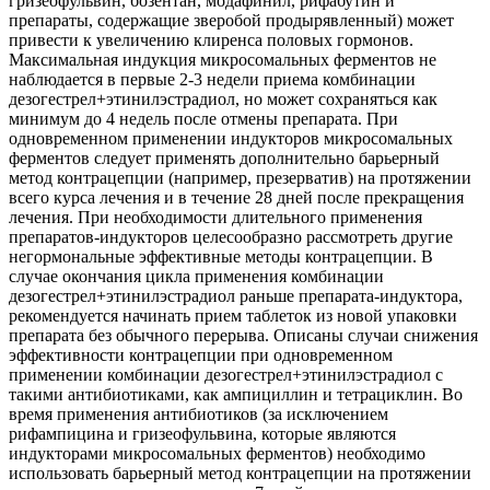
гризеофульвин, бозентан, модафинил, рифабутин и
препараты, содержащие зверобой продырявленный) может
привести к увеличению клиренса половых гормонов.
Максимальная индукция микросомальных ферментов не
наблюдается в первые 2-3 недели приема комбинации
дезогестрел+этинилэстрадиол, но может сохраняться как
минимум до 4 недель после отмены препарата. При
одновременном применении индукторов микросомальных
ферментов следует применять дополнительно барьерный
метод контрацепции (например, презерватив) на протяжении
всего курса лечения и в течение 28 дней после прекращения
лечения. При необходимости длительного применения
препаратов-индукторов целесообразно рассмотреть другие
негормональные эффективные методы контрацепции. В
случае окончания цикла применения комбинации
дезогестрел+этинилэстрадиол раньше препарата-индуктора,
рекомендуется начинать прием таблеток из новой упаковки
препарата без обычного перерыва. Описаны случаи снижения
эффективности контрацепции при одновременном
применении комбинации дезогестрел+этинилэстрадиол с
такими антибиотиками, как ампициллин и тетрациклин. Во
время применения антибиотиков (за исключением
рифампицина и гризеофульвина, которые являются
индукторами микросомальных ферментов) необходимо
использовать барьерный метод контрацепции на протяжении