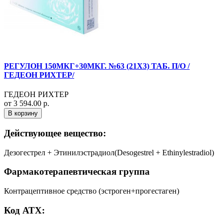
РЕГУЛОН 150МКГ+30МКГ. №63 (21X3) ТАБ. П/О /
ГЕДЕОН РИХТЕР/
ГЕДЕОН РИХТЕР
от 3 594.00 р.
В корзину
Действующее вещество:
Дезогестрел + Этинилэстрадиол(Desogestrel + Ethinylestradiol)
Фармакотерапевтическая группа
Контрацептивное средство (эстроген+прогестаген)
Код АТХ: