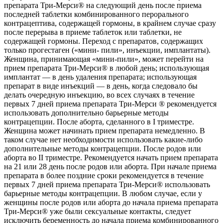
препарата Три-Мерси® на следующий день после приема
последней таблетки комбинированного перорального
контрацептива, содержащей гормоны, в крайнем случае сразу
после перерыва в приеме таблеток или таблетки, не
содержащей гормоны. Переход с препаратов, содержащих
только прогестаген («мини- пили», инъекции, имплантаты).
Женщина, принимающая «мини-пили», может перейти на
прием препарата Три-Мерси® в любой день; использующая
имплантат — в день удаления препарата; использующая
препарат в виде инъекций — в день, когда следовало бы
делать очередную инъекцию, во всех случаях в течение
первых 7 дней приема препарата Три-Мерси ® рекомендуется
использовать дополнительно барьерные методы
контрацепции. После аборта, сделанного в I триместре.
Женщина может начинать прием препарата немедленно. В
таком случае нет необходимости использовать какие-либо
дополнительные методы контрацепции. После родов или
аборта во II триместре. Рекомендуется начать прием препарата
на 21 или 28 день после родов или аборта. При начале приема
препарата в более поздние сроки рекомендуется в течение
первых 7 дней приема препарата Три-Мерси® использовать
барьерные методы контрацепции. В любом случае, если у
женщины после родов или аборта до начала приема препарата
Три-Мерси® уже были сексуальные контакты, следует
исключить беременность до начала приема комбинированного