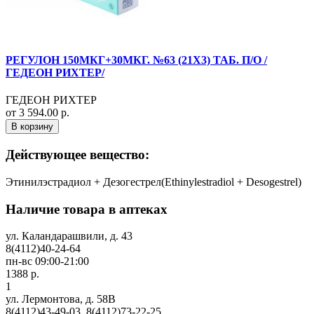
РЕГУЛОН 150МКГ+30МКГ. №63 (21X3) ТАБ. П/О /
ГЕДЕОН РИХТЕР/
ГЕДЕОН РИХТЕР
от 3 594.00 р.
В корзину
Действующее вещество:
Этинилэстрадиол + Дезогестрел(Ethinylestradiol + Desogestrel)
Наличие товара в аптеках
ул. Каландарашвили, д. 43
8(4112)40-24-64
пн-вс 09:00-21:00
1388 р.
1
ул. Лермонтова, д. 58В
8(4112)43-49-03, 8(4112)73-22-25