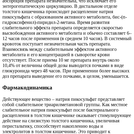
абсорбция препарата незначительна, что исключает его
энтерогепатическую циркуляцию. В дистальном отделе
толстого кишечника происходит расщепление натрия
пикосульфата с образованием активного метаболита, бис-(п-
гидроксифенил)-пиридил-2-метана. Время развития
слабительного эффекта препарата определяется скоростью
высвобождения активного метаболита и обычно составляет 6–
12 часов после применения (в среднем 10 часов). В системный
кровоток поступает незначительная часть препарата.
Взаимосвязь между слабительным эффектом активного
метаболита и его концентрацией в сыворотке крови
отсутствует. После приема 10 мг препарата внутрь около
10,4% от величины общей дозы выводится почками в виде
глюкуронида через 48 часов. При применении более высоких
доз препарата выведение его почками, в целом, уменьшается.
Фармакодинамика
Действующее вещество – натрия пикосульфат представляет
собой слабительное триарилметановой группы. Как местное
слабительное натрия пикосульфат после бактериального
расщепления в толстом кишечнике оказывает стимулирующее
действие на слизистую толстого кишечника, увеличивая
перистальтику, способствует накоплению воды и
электролитов в толстом кишечнике. Это приводит к