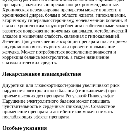
препарата, значительно превышающих рекомендованные.
Хроническая передозировка препаратом может привести к
хронической диарее, болям в области живота, гипокалиемии,
вторичному гиперальдостеронизму, мочекаменной болезни. В
связи с хроническим злоупотреблением слабительными может
развиться повреждение почечных канальцев, метаболический
алкалоз и мышечная слабость, связанная с гипокалиемией.
Лечение. Для уменьшения абсорбции препарата после приема
внутрь можно вызвать рвоту или провести промывание
желудка. Может потребоваться восполнение жидкости и
коррекция баланса электролитов, а также назначение
спазмолитических средств.
Лекарственное взаимодействие
Диуретики или глюкокортикостероиды увеличивают риск
нарушения электролитного баланса (гипокалиемия) при
приеме высоких доз препарата Регулакс® Пикосульфат.
Нарушение электролитного баланса может повышать
чувствительность к сердечным гликозидам. Совместное
применение препарата и антибиотиков может снижать
послабляющих эффект препарата.
Особые указания