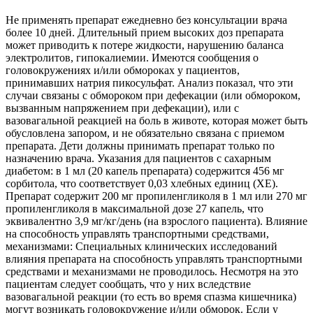
Не применять препарат ежедневно без консультации врача
более 10 дней. Длительный прием высоких доз препарата
может приводить к потере жидкости, нарушению баланса
электролитов, гипокалиемии. Имеются сообщения о
головокружениях и/или обмороках у пациентов,
принимавших натрия пикосульфат. Анализ показал, что эти
случаи связаны с обмороком при дефекации (или обмороком,
вызванным напряжением при дефекации), или с
вазовагальной реакцией на боль в животе, которая может быть
обусловлена запором, и не обязательно связана с приемом
препарата. Дети должны принимать препарат только по
назначению врача. Указания для пациентов с сахарным
диабетом: в 1 мл (20 капель препарата) содержится 456 мг
сорбитола, что соответствует 0,03 хлебных единиц (ХЕ).
Препарат содержит 200 мг пропиленгликоля в 1 мл или 270 мг
пропиленгликоля в максимальной дозе 27 капель, что
эквивалентно 3,9 мг/кг/день (на взрослого пациента). Влияние
на способность управлять транспортными средствами,
механизмами: Специальных клинических исследований
влияния препарата на способность управлять транспортными
средствами и механизмами не проводилось. Несмотря на это
пациентам следует сообщать, что у них вследствие
вазовагальной реакции (то есть во время спазма кишечника)
могут возникать головокружение и/или обморок. Если у