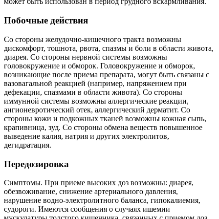
может быть использован в период грудного вскармливания.
Побочные действия
Со стороны желудочно-кишечного тракта возможны
дискомфорт, тошнота, рвота, спазмы и боли в области живота,
диарея. Со стороны нервной системы возможны
головокружение и обморок. Головокружение и обморок,
возникающие после приема препарата, могут быть связаны с
вазовагальной реакцией (например, напряжением при
дефекации, спазмами в области живота). Со стороны
иммунной системы возможны аллергические реакции,
ангионевротический отек, аллергический дерматит. Со
стороны кожи и подкожных тканей возможны кожная сыпь,
крапивница, зуд. Со стороны обмена веществ повышенное
выведение калия, натрия и других электролитов,
дегидратация.
Передозировка
Симптомы. При приеме высоких доз возможны: диарея,
обезвоживание, снижение артериального давления,
нарушение водно-электролитного баланса, гипокалиемия,
судороги. Имеются сообщения о случаях ишемии
мускулатуры толстого кишечника, связанных с приемом доз