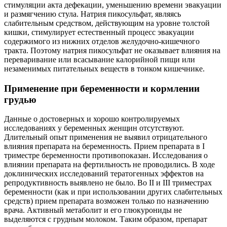
стимуляции акта дефекации, уменьшению времени эвакуации
и размягчению стула. Натрия пикосульфат, являясь
слабительным средством, действующим на уровне толстой
кишки, стимулирует естественный процесс эвакуации
содержимого из нижних отделов желудочно-кишечного
тракта. Поэтому натрия пикосульфат не оказывает влияния на
переваривание или всасывание калорийной пищи или
незаменимых питательных веществ в тонком кишечнике.
Применение при беременности и кормлении
грудью
Данные о достоверных и хорошо контролируемых
исследованиях у беременных женщин отсутствуют.
Длительный опыт применения не выявил отрицательного
влияния препарата на беременность. Прием препарата в I
триместре беременности противопоказан. Исследования о
влиянии препарата на фертильность не проводились. В ходе
доклинических исследований тератогенных эффектов на
репродуктивность выявлено не было. Во II и III триместрах
беременности (как и при использовании других слабительных
средств) прием препарата возможен только по назначению
врача. Активный метаболит и его глюкурониды не
выделяются с грудным молоком. Таким образом, препарат