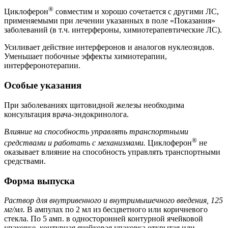
®
Циклоферон
совместим и хорошо сочетается с другими ЛС,
применяемыми при лечении указанных в поле «Показания»
заболеваний (в т.ч. интерфероны, химиотерапевтические ЛС).
Усиливает действие интерферонов и аналогов нуклеозидов.
Уменьшает побочные эффекты химиотерапии,
интерферонотерапии.
Особые указания
При заболеваниях щитовидной железы необходима
консультация врача-эндокринолога.
Влияние на способность управлять транспортными
®
средствами и работать с механизмами.
Циклоферон
не
оказывает влияние на способность управлять транспортными
средствами.
Форма выпуска
Раствор для внутривенного и внутримышечного введения, 125
мг/мл.
В ампулах по 2 мл из бесцветного или коричневого
стекла. По 5 амп. в односторонней контурной ячейковой
упаковке, контурная ячейковая упаковка открытая или