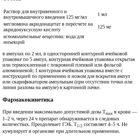
Раствор для внутривенного и
1 мл
внутримышечного введения 125 мг/мл
меглюмина акридонацетат в пересчете на
125 мг
акридонуксусную кислоту
вспомогательные вещества:
вода для
инъекций
в ампулах по 2 мл, в односторонней контурной ячейковой
упаковке по 5 ампул, контурная ячейковая упаковка открытая
или термосклеенная с покровной пленкой или фольгой
алюминиевой; 1 контурная ячейковая упаковка вместе с
инструкцией по применению и ножом для вскрытия ампул
или скарификатором ампульным (при отсутствии точки или
линии разлома на ампуле) в картонной пачке.
Фармакокинетика
При введении максимально допустимой дозы T
в крови —
max
1–2 ч, через 24 ч препарат обнаруживается в следовых
количествах. Преодолевает ГЭБ. T
составляет 4–5 ч. Не
1/2
кумулирует в организме при длительном применении.