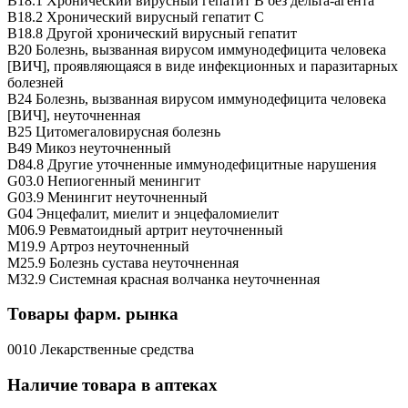
B18.1 Хронический вирусный гепатит B без дельта-агента
B18.2 Хронический вирусный гепатит C
B18.8 Другой хронический вирусный гепатит
B20 Болезнь, вызванная вирусом иммунодефицита человека
[ВИЧ], проявляющаяся в виде инфекционных и паразитарных
болезней
B24 Болезнь, вызванная вирусом иммунодефицита человека
[ВИЧ], неуточненная
B25 Цитомегаловирусная болезнь
B49 Микоз неуточненный
D84.8 Другие уточненные иммунодефицитные нарушения
G03.0 Непиогенный менингит
G03.9 Менингит неуточненный
G04 Энцефалит, миелит и энцефаломиелит
M06.9 Ревматоидный артрит неуточненный
M19.9 Артроз неуточненный
M25.9 Болезнь сустава неуточненная
M32.9 Системная красная волчанка неуточненная
Товары фарм. рынка
0010 Лекарственные средства
Наличие товара в аптеках