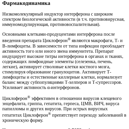
Фармакодинамика
Низкомолекулярный индуктор интерферона с широким
спектром биологической активности (в т.ч. противовирусная,
иммуномодулирующая, противовоспалительная).
Основными клетками-продуцентами интерферона после
®
введения препарата Циклоферон
являются макрофаги, Т- и
В-лимфоциты. В зависимости от типа инфекции преобладает
активность того или иного звена иммунитета. Препарат
индуцирует высокие титры интерферона в органах и тканях,
содержащих лимфоидные элементы (селезенка, печень,
легкие), активирует стволовые клетки костного мозга,
стимулируя образование гранулоцитов. Активирует Т-
лимфоциты и естественные киллерные клетки, нормализует
баланс между субпопуляциями Т-хелперов и Т-супрессоров.
Усиливает активность α-интерферонов.
®
Циклоферон
эффективен в отношении вирусов клещевого
энцефалита, гриппа, гепатита, герпеса, ЦМВ, ВИЧ, вируса
папилломы и других вирусов. При острых вирусных
®
гепатитах Циклоферон
препятствует переходу заболеваний в
хроническую форму.