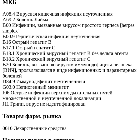
МКБ
A08.4 Вирусная кишечная инфекция неуточненная
A69.2 Болезнь Лайма
B00 Инфекции, вызванные вирусом простого герпеса [herpes
simplex]
B00.9 Герпетическая инфекция неуточненная
B16 Острый гепатит B
B17.1 Острый гепатит C
B18.1 Хронический вирусный гепатит B без дельта-агента
B18.2 Хронический вирусный гепатит C
B20 Болезнь, вызванная вирусом иммунодефицита человека
[ВИЧ], проявляющаяся в виде инфекционных и паразитарных
болезней
D84.9 Иммунодефицит неуточненный
G03.0 Непиогенный менингит
J06 Острые инфекции верхних дыхательных путей
множественной и неуточненной локализации
J11 Грипп, вирус не идентифицирован
Товары фарм. рынка
0010 Лекарственные средства