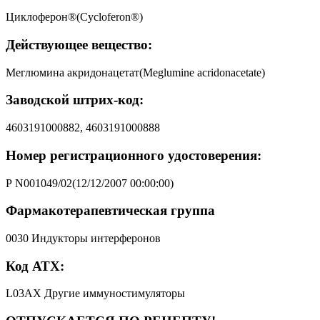
Циклоферон®(Cycloferon®)
Действующее вещество:
Меглюмина акридонацетат(Meglumine acridоnacetate)
Заводской штрих-код:
4603191000882, 4603191000888
Номер регистрационного удостоверения:
Р N001049/02(12/12/2007 00:00:00)
Фармакотерапевтическая группа
0030 Индукторы интерферонов
Код АТХ:
L03AX Другие иммуностимуляторы