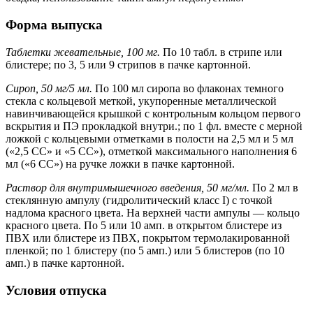
Форма выпуска
Таблетки жевательные, 100 мг.
По 10 табл. в стрипе или
блистере; по 3, 5 или 9 стрипов в пачке картонной.
Сироп, 50 мг/5 мл.
По 100 мл сиропа во флаконах темного
стекла с кольцевой меткой, укупоренные металлической
навинчивающейся крышкой с контрольным кольцом первого
вскрытия и ПЭ прокладкой внутри.; по 1 фл. вместе с мерной
ложкой с кольцевыми отметками в полости на 2,5 мл и 5 мл
(«2,5 СС» и «5 СС»), отметкой максимального наполнения 6
мл («6 СС») на ручке ложки в пачке картонной.
Раствор для внутримышечного введения, 50 мг/мл.
По 2 мл в
стеклянную ампулу (гидролитический класс I) c точкой
надлома красного цвета. На верхней части ампулы — кольцо
красного цвета. По 5 или 10 амп. в открытом блистере из
ПВХ или блистере из ПВХ, покрытом термолакированной
пленкой; по 1 блистеру (по 5 амп.) или 5 блистеров (по 10
амп.) в пачке картонной.
Условия отпуска