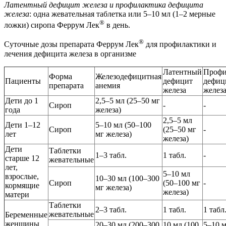
Латентный дефицит железа и профилактика дефицита
железа
: одна жевательная таблетка или 5–10 мл (1–2 мерные
®
ложки) сиропа Феррум Лек
в день.
®
Суточные дозы препарата Феррум Лек
для профилактики и
лечения дефицита железа в организме
Латентный
Профи
Форма
Железодефицитная
Пациенты
дефицит
дефиц
препарата
анемия
железа
желез
Дети до 1
2,5–5 мл (25–50 мг
Сироп
-
-
года
железа)
2,5–5 мл
Дети 1–12
5–10 мл (50–100
Сироп
(25–50 мг
-
лет
мг железа)
железа)
Дети
Таблетки
1–3 табл.
1 табл.
-
старше 12
жевательные
лет,
5–10 мл
взрослые,
10–30 мл (100–300
Сироп
(50–100 мг
-
кормящие
мг железа)
железа)
матери
Таблетки
2–3 табл.
1 табл.
1 табл
жевательные
Беременные
женщины
20–30 мл (200–300
10 мл (100
5–10 м