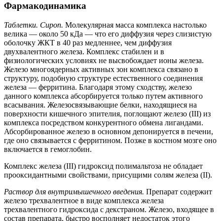
Фармакодинамика
Таблетки. Сироп.
Молекулярная масса комплекса настолько
велика — около 50 кДа — что его диффузия через слизистую
оболочку ЖКТ в 40 раз медленнее, чем диффузия
двухвалентного железа. Комплекс стабилен и в
физиологических условиях не высвобождает ионы железа.
Железо многоядерных активных зон комплекса связано в
структуру, подобную структуре естественного соединения
железа — ферритина. Благодаря этому сходству, железо
данного комплекса абсорбируется только путем активного
всасывания. Железосвязывающие белки, находящиеся на
поверхности кишечного эпителия, поглощают железо (III) из
комплекса посредством конкурентного обмена лигандами.
Абсорбированное железо в основном депонируется в печени,
где оно связывается с ферритином. Позже в костном мозге оно
включается в гемоглобин.
Комплекс железа (III) гидроксид полимальтоза не обладает
прооксидантными свойствами, присущими солям железа (II).
Раствор для внутримышечного введения.
Препарат содержит
железо трехвалентное в виде комплекса железа
трехвалентного гидроксида с декстраном. Железо, входящее в
состав препарата, быстро восполняет недостаток этого