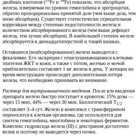
55
59
двойных изотопов (
Fe и
Fe) показали, что абсорбция
железа, измеряемая по уровню гемоглобина в эритроцитах,
обратно пропорциональна принятой дозе (чем выше доза, тем
ниже абсорбция). Существует статистически отрицательная
корреляция между степенью недостаточности железа и
количеством абсорбированного железа (чем выше дефицит
железа, тем лучше абсорбция). В наибольшей степени железо
абсорбируется в двенадцатиперстной и тощей кишках.
Оставшееся (неабсорбированное) железо выводится с
фекалиями. Его экскреция с отшелушивающимися клетками
эпителия ЖКТ и кожи, а также с потом, желчью и мочой
приблизительно составляет 1 мг железа в день. У женщин во
время менструации происходит дополнительная потеря
железа, что необходимо принимать во внимание.
Раствор для внутримышечного введения.
После в/м введения
препарата железо быстро поступает в кровоток: 15% дозы —
через 15 мин, 44% — через 30 мин. Биологический T
1/2
составляет 3–4 сут. Железо в комплексе с трансферрином
переносится к клеткам организма, где используется для
синтеза гемоглобина, миоглобина и некоторых ферментов.
Комплекс гидроксида железа (III) с декстраном достаточно
велик и поэтому не выводится через почки.