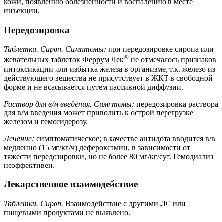
кожи, появлению болезненности и воспалению в месте
инъекции.
Передозировка
Таблетки. Сироп. Симптомы:
при передозировке сиропа или
®
жевательных таблеток Феррум Лек
не отмечалось признаков
интоксикации или избытка железа в организме, т.к. железо из
действующего вещества не присутствует в ЖКТ в свободной
форме и не всасывается путем пассивной диффузии.
Раствор для в/м введения. Симптомы:
передозировка раствора
для в/м введения может приводить к острой перегрузке
железом и гемосидерозу.
Лечение:
симптоматическое; в качестве антидота вводится в/в
медленно (15 мг/кг/ч) дефероксамин, в зависимости от
тяжести передозировки, но не более 80 мг/кг/сут. Гемодиализ
неэффективен.
Лекарственное взаимодействие
Таблетки. Сироп.
Взаимодействие с другими ЛС или
пищевыми продуктами не выявлено.