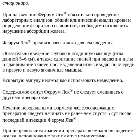
стационара.
®
При назначении Феррум Лек
обязательно проведение
лабораторных анализов: общий клинический анализ крови и
определение ферритина сыворотки; необходимо исключить
нарушение абсорбции железа.
®
Феррум Лек
предназначен только для в/м введения.
Обязательно введение глубоко в ягодичную мышцу (игла
длиной 5–6 см), а также сдвигание тканей при введении иглы
и сдавливание тканей после удаления иглы; вводят по очереди
в правую и левую ягодичные мышцы.
Вскрытую ампулу необходимо использовать немедленно.
®
Содержимое ампул Феррум Лек
не следует смешивать с
другими препаратами.
Лечение пероральными формами железосодержащих
препаратов следует начинать не ранее чем спустя 5 сут после
®
последней инъекции Феррум Лек
.
При неправильном хранении препарата возможно выпадение
осадка, использование таких ампул недопустимо.