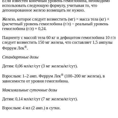
Если известен конечный уровень гемоглобина, необходимо
использовать следующую формулу, учитывая то, что
депонированное железо возмещать не нужно.
Железо, которое следует возместить (мг) = масса тела (кг) ×
(расчетный уровень гемоглобина (г/л) − реальный уровень
гемоглобина (г/л) × 0,24.
Пациенту с массой тела 60 кг и дефицитом гемоглобина 10 г/л
следует возместить 150 мг железа, что составляет 1,5 ампулы
®
Феррум Лек
.
Стандартные дозы
Детям: 0,06 мл/кг/сут (3 мг железа/кг/сут).
®
Взрослым: 1–2 амп. Феррум Лек
(100–200 мг железа), в
зависимости от уровня гемоглобина.
Максимальные суточные дозы
Детям: 0,14 мл/кг/сут (7 мг железа/кг/сут).
Взрослым: 4 мл (2 амп.) в сутки.