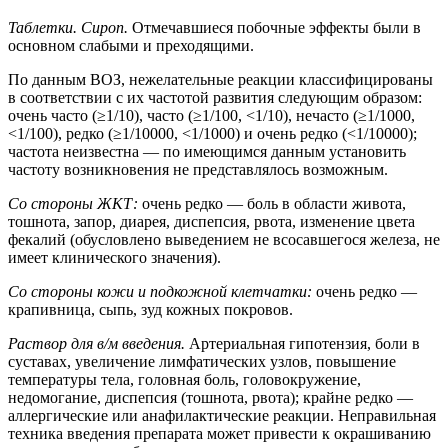
Таблетки. Сироп.
Отмечавшиеся побочные эффекты были в
основном слабыми и преходящими.
По данным ВОЗ, нежелательные реакции классифицированы
в соответствии с их частотой развития следующим образом:
очень часто (≥1/10), часто (≥1/100, <1/10), нечасто (≥1/1000,
<1/100), редко (≥1/10000, <1/1000) и очень редко (<1/10000);
частота неизвестна — по имеющимся данным установить
частоту возникновения не представлялось возможным.
Со стороны ЖКТ:
очень редко — боль в области живота,
тошнота, запор, диарея, диспепсия, рвота, изменение цвета
фекалий (обусловлено выведением не всосавшегося железа, не
имеет клинического значения).
Со стороны кожи и подкожной клетчатки:
очень редко —
крапивница, сыпь, зуд кожных покровов.
Раствор для в/м введения.
Артериальная гипотензия, боли в
суставах, увеличение лимфатических узлов, повышение
температуры тела, головная боль, головокружение,
недомогание, диспепсия (тошнота, рвота); крайне редко —
аллергические или анафилактические реакции. Неправильная
техника введения препарата может привести к окрашиванию