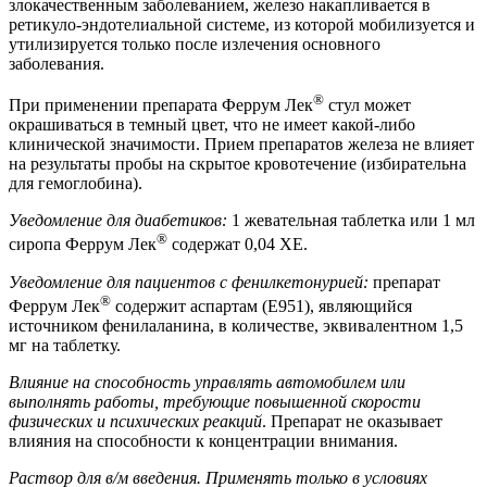
злокачественным заболеванием, железо накапливается в
ретикуло-эндотелиальной системе, из которой мобилизуется и
утилизируется только после излечения основного
заболевания.
®
При применении препарата Феррум Лек
стул может
окрашиваться в темный цвет, что не имеет какой-либо
клинической значимости. Прием препаратов железа не влияет
на результаты пробы на скрытое кровотечение (избирательна
для гемоглобина).
Уведомление для диабетиков:
1 жевательная таблетка или 1 мл
®
сиропа Феррум Лек
содержат 0,04 ХЕ.
Уведомление для пациентов с фенилкетонурией:
препарат
®
Феррум Лек
содержит аспартам (E951), являющийся
источником фенилаланина, в количестве, эквивалентном 1,5
мг на таблетку.
Влияние на способность управлять автомобилем или
выполнять работы, требующие повышенной скорости
физических и психических реакций
. Препарат не оказывает
влияния на способности к концентрации внимания.
Раствор для в/м введения.
Применять только в условиях