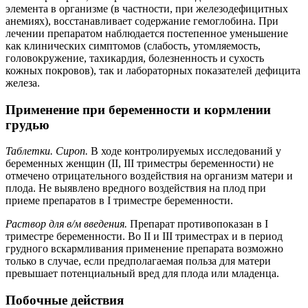
элемента в организме (в частности, при железодефицитных
анемиях), восстанавливает содержание гемоглобина. При
лечении препаратом наблюдается постепенное уменьшение
как клинических симптомов (слабость, утомляемость,
головокружение, тахикардия, болезненность и сухость
кожных покровов), так и лабораторных показателей дефицита
железа.
Применение при беременности и кормлении
грудью
Таблетки. Сироп.
В ходе контролируемых исследований у
беременных женщин (II, III триместры беременности) не
отмечено отрицательного воздействия на организм матери и
плода. Не выявлено вредного воздействия на плод при
приеме препаратов в I триместре беременности.
Раствор для в/м введения.
Препарат противопоказан в I
триместре беременности. Во II и III триместрах и в период
грудного вскармливания применение препарата возможно
только в случае, если предполагаемая польза для матери
превышает потенциальный вред для плода или младенца.
Побочные действия