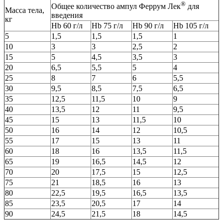
®
Общее количество ампул Феррум Лек
для
Масса тела,
введения
кг
Hb 60 г/л
Hb 75 г/л
Hb 90 г/л
Hb 105 г/л
5
1,5
1,5
1,5
1
10
3
3
2,5
2
15
5
4,5
3,5
3
20
6,5
5,5
5
4
25
8
7
6
5,5
30
9,5
8,5
7,5
6,5
35
12,5
11,5
10
9
40
13,5
12
11
9,5
45
15
13
11,5
10
50
16
14
12
10,5
55
17
15
13
11
60
18
16
13,5
11,5
65
19
16,5
14,5
12
70
20
17,5
15
12,5
75
21
18,5
16
13
80
22,5
19,5
16,5
13,5
85
23,5
20,5
17
14
90
24,5
21,5
18
14,5