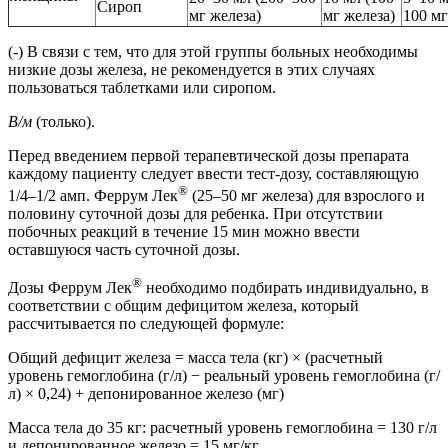
Сироп
мг железа)
мг железа)
100 мг
(-) В связи с тем, что для этой группы больных необходимы
низкие дозы железа, не рекомендуется в этих случаях
пользоваться таблетками или сиропом.
В/м
(только).
Перед введением первой терапевтической дозы препарата
каждому пациенту следует ввести тест-дозу, составляющую
®
1/4–1/2 амп. Феррум Лек
(25–50 мг железа) для взрослого и
половину суточной дозы для ребенка. При отсутствии
побочных реакций в течение 15 мин можно ввести
оставшуюся часть суточной дозы.
®
Дозы Феррум Лек
необходимо подбирать индивидуально, в
соответствии с общим дефицитом железа, который
рассчитывается по следующей формуле:
Общий дефицит железа = масса тела (кг) × (расчетный
уровень гемоглобина (г/л) − реальный уровень гемоглобина (г/
л) × 0,24) + депонированное железо (мг)
Масса тела до 35 кг: расчетный уровень гемоглобина = 130 г/л
и депонированное железо = 15 мг/кг