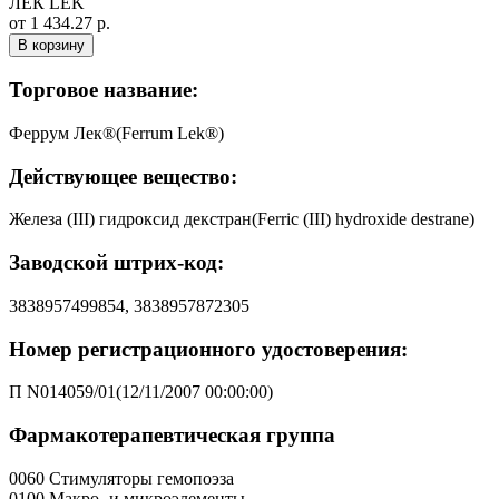
ЛЕК LEK
от 1 434.27 р.
В корзину
Торговое название:
Феррум Лек®(Ferrum Lek®)
Действующее вещество:
Железа (III) гидроксид декстран(Ferric (III) hydroxide destrane)
Заводской штрих-код:
3838957499854, 3838957872305
Номер регистрационного удостоверения:
П N014059/01(12/11/2007 00:00:00)
Фармакотерапевтическая группа
0060 Стимуляторы гемопоэза
0100 Макро- и микроэлементы