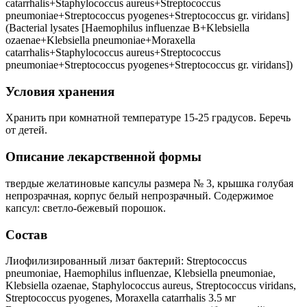
сatarrhalis+Staphylococcus aureus+Streptococcus
pneumoniae+Streptococcus pyogenes+Streptococcus gr. viridans]
(Bacterial lysates [Haemophilus influenzae B+Klebsiella
ozaenae+Klebsiella pneumoniae+Moraxella
сatarrhalis+Staphylococcus aureus+Streptococcus
pneumoniae+Streptococcus pyogenes+Streptococcus gr. viridans])
Условия хранения
Хранить при комнатной температуре 15-25 градусов. Беречь
от детей.
Описание лекарственной формы
твердые желатиновые капсулы размера № 3, крышка голубая
непрозрачная, корпус белый непрозрачный. Содержимое
капсул: светло-бежевый порошок.
Состав
Лиофилизированный лизат бактерий: Streptococcus
pneumoniae, Haemophilus influenzae, Klebsiella pneumoniae,
Klebsiella ozaenae, Staphylococcus aureus, Streptococcus viridans,
Streptococcus pyogenes, Moraxella catarrhalis 3.5 мг