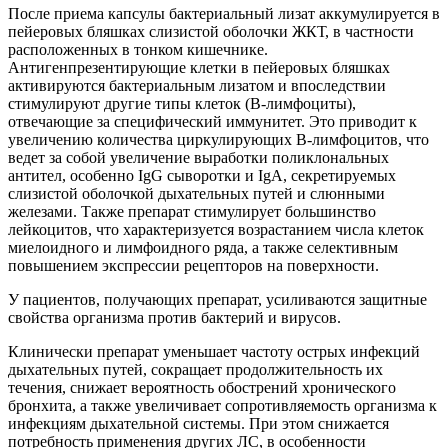
После приема капсулы бактериальный лизат аккумулируется в
пейеровых бляшках слизистой оболочки ЖКТ, в частности
расположенных в тонком кишечнике.
Антигенпрезентирующие клетки в пейеровых бляшках
активируются бактериальным лизатом и впоследствии
стимулируют другие типы клеток (В-лимфоциты),
отвечающие за специфический иммунитет. Это приводит к
увеличению количества циркулирующих В-лимфоцитов, что
ведет за собой увеличение выработки поликлональных
антител, особенно IgG сыворотки и IgA, секретируемых
слизистой оболочкой дыхательных путей и слюнными
железами. Также препарат стимулирует большинство
лейкоцитов, что характеризуется возрастанием числа клеток
миелоидного и лимфоидного ряда, а также селективным
повышением экспрессии рецепторов на поверхности.
У пациентов, получающих препарат, усиливаются защитные
свойства организма против бактерий и вирусов.
Клинически препарат уменьшает частоту острых инфекций
дыхательных путей, сокращает продолжительность их
течения, снижает вероятность обострений хронического
бронхита, а также увеличивает сопротивляемость организма к
инфекциям дыхательной системы. При этом снижается
потребность применения других ЛС, в особенности