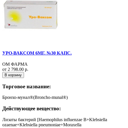
УРО-ВАКСОМ 6МГ. №30 КАПС.
ОМ ФАРМА
от 2 798.00 р.
В корзину
Торговое название:
Бронхо-мунал®(Broncho-munal®)
Действующее вещество:
Лизаты бактерий [Haemophilus influenzae B+Klebsiella
ozaenae+Klebsiella pneumoniae+Moraxella