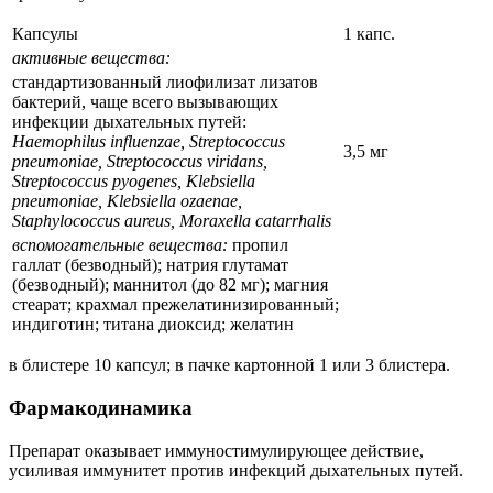
Капсулы
1 капс.
активные вещества:
cтандартизованный лиофилизат лизатов
бактерий, чаще всего вызывающих
инфекции дыхательных путей:
Haеmophilus influenzae, Streptococcus
3,5 мг
pneumoniae, Streptococcus viridans,
Streptococcus pyogenes, Klebsiella
pneumoniae, Klebsiella ozaenae,
Staphylococcus aureus, Moraxella catarrhalis
вспомогательные вещества:
пропил
галлат (безводный); натрия глутамат
(безводный); маннитол (до 82 мг); магния
стеарат; крахмал прежелатинизированный;
индиготин; титана диоксид; желатин
в блистере 10 капсул; в пачке картонной 1 или 3 блистера.
Фармакодинамика
Препарат оказывает иммуностимулирующее действие,
усиливая иммунитет против инфекций дыхательных путей.