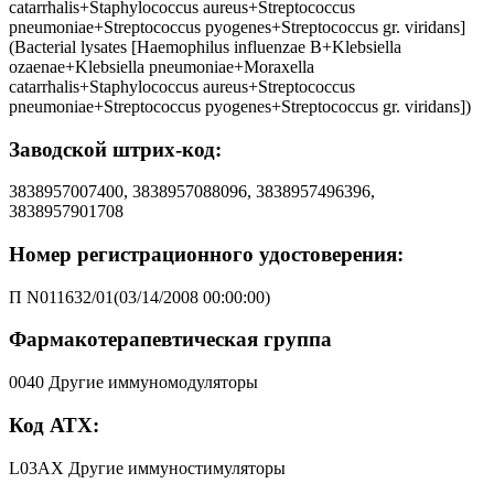
сatarrhalis+Staphylococcus aureus+Streptococcus
pneumoniae+Streptococcus pyogenes+Streptococcus gr. viridans]
(Bacterial lysates [Haemophilus influenzae B+Klebsiella
ozaenae+Klebsiella pneumoniae+Moraxella
сatarrhalis+Staphylococcus aureus+Streptococcus
pneumoniae+Streptococcus pyogenes+Streptococcus gr. viridans])
Заводской штрих-код:
3838957007400, 3838957088096, 3838957496396,
3838957901708
Номер регистрационного удостоверения:
П N011632/01(03/14/2008 00:00:00)
Фармакотерапевтическая группа
0040 Другие иммуномодуляторы
Код АТХ:
L03AX Другие иммуностимуляторы