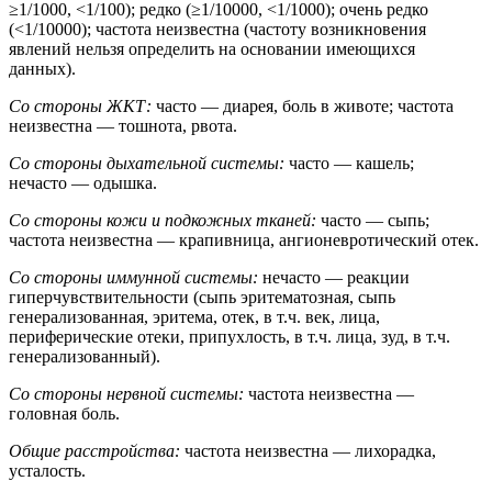
≥1/1000, <1/100); редко (≥1/10000, <1/1000); очень редко
(<1/10000); частота неизвестна (частоту возникновения
явлений нельзя определить на основании имеющихся
данных).
Со стороны ЖКТ:
часто — диарея, боль в животе; частота
неизвестна — тошнота, рвота.
Со стороны дыхательной системы:
часто — кашель;
нечасто — одышка.
Со стороны кожи и подкожных тканей:
часто — сыпь;
частота неизвестна — крапивница, ангионевротический отек.
Со стороны иммунной системы:
нечасто — реакции
гиперчувствительности (сыпь эритематозная, сыпь
генерализованная, эритема, отек, в т.ч. век, лица,
периферические отеки, припухлость, в т.ч. лица, зуд, в т.ч.
генерализованный).
Со стороны нервной системы:
частота неизвестна —
головная боль.
Общие расстройства:
частота неизвестна — лихорадка,
усталость.