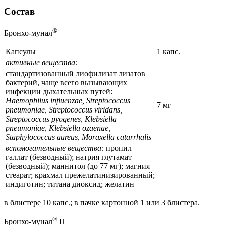
Состав
®
Бронхо-мунал
Капсулы
1 капс.
активные вещества:
cтандартизованный лиофилизат лизатов
бактерий, чаще всего вызывающих
инфекции дыхательных путей:
Haеmophilus influenzae, Streptococcus
7 мг
pneumoniae, Streptococcus viridans,
Streptococcus pyogenes, Klebsiella
pneumoniae, Klebsiella ozaenae,
Staphylococcus aureus, Moraxella catarrhalis
вспомогательные вещества:
пропил
галлат (безводный); натрия глутамат
(безводный); маннитол (до 77 мг); магния
стеарат; крахмал прежелатинизированный;
индиготин; титана диоксид; желатин
в блистере 10 капс.; в пачке картонной 1 или 3 блистера.
®
Бронхо-мунал
П