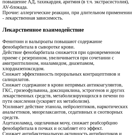
повышение АД, тахикардия, аритмия (в т.ч. экстрасистолия),
AV-блокада.
Прочие: аллергические реакции, при длительном применении
- лекарственная зависимость.
Лекарственное взаимодействие
Фенитоин и вальпроаты повышают содержание
фенобарбитала в сыворотке крови.
Действие фенобарбитала снижается при одновременном
приеме с резерпином, увеличивается при сочетании с
амитриптилином, ниаламидом, диазепамом,
хлордиазепоксидом.
Снижает эффективность пероральных контрацептивов и
салицилатов.
Снижает содержание в крови непрямых антикоагулянтов,
ГКС, гризеофульвина, доксициклина, эстрогенов и других
лекарственных средств, метаболизирующихся в печени по
пути окисления (ускоряет их метаболизм).
Усиливает действие этанола, нейролептиков, наркотических
анальгетиков, миорелаксантов, седативных и снотворных
средств.
Ацетазоламид, ощелачивая мочу, снижает реабсорбцию
фенобарбитала в почках и ослабляет его эффект.
Снижает антибактериальную активность антибиотиков и