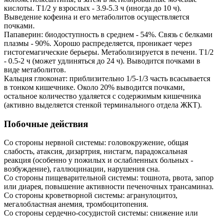
кислоты. T1/2 у взрослых - 3.9-5.3 ч (иногда до 10 ч).
Выведение кофеина и его метаболитов осуществляется
почками.
Папаверин: биодоступность в среднем - 54%. Связь с белками
плазмы - 90%. Хорошо распределяется, проникает через
гистогемагические берьеры. Метаболизируется в печени. T1/2
- 0.5-2 ч (может удлиняться до 24 ч). Выводится почками в
виде метаболитов.
Кальция глюконат: приблизительно 1/5-1/3 часть всасывается
в тонком кишечнике. Около 20% выводится почками,
остальное количество удаляется с содержимым кишечника
(активно выделяется стенкой терминального отдела ЖКТ).
Побочные действия
Со стороны нервной системы: головокружение, общая
слабость, атаксия, дизартрия, нистагм, парадоксальная
реакция (особенно у пожилых и ослабленных больных -
возбуждение), галлюцинации, нарушения сна.
Со стороны пищеварительной системы: тошнота, рвота, запор
или диарея, повышение активности печеночных трансаминаз.
Со стороны кроветворной системы: агранулоцитоз,
мегалобластная анемия, тромбоцитопения.
Со стороны сердечно-сосудистой системы: снижение или