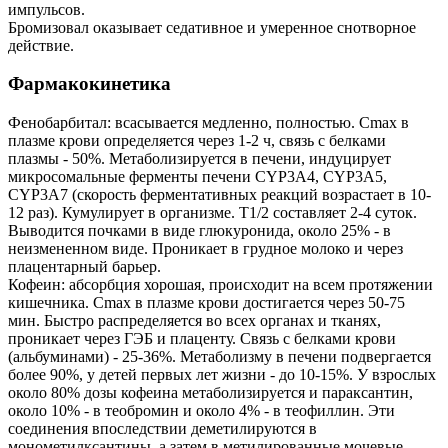
импульсов.
Бромизовал оказывает седативное и умеренное снотворное
действие.
Фармакокинетика
Фенобарбитал: всасывается медленно, полностью. Cmax в
плазме крови определяется через 1-2 ч, связь с белками
плазмы - 50%. Метаболизируется в печени, индуцирует
микросомальные ферменты печени CYP3A4, CYP3A5,
CYP3A7 (скорость ферментативных реакций возрастает в 10-
12 раз). Кумулирует в организме. T1/2 составляет 2-4 суток.
Выводится почками в виде глюкуронида, около 25% - в
неизмененном виде. Проникает в грудное молоко и через
плацентарный барьер.
Кофеин: абсорбция хорошая, происходит на всем протяжении
кишечника. Cmax в плазме крови достигается через 50-75
мин. Быстро распределяется во всех органах и тканях,
проникает через ГЭБ и плаценту. Связь с белками крови
(альбуминами) - 25-36%. Метаболизму в печени подвергается
более 90%, у детей первых лет жизни - до 10-15%. У взрослых
около 80% дозы кофеина метаболизируется и параксантин,
около 10% - в теобромин и около 4% - в теофиллин. Эти
соединения впоследствии деметилируются в
монометилксантины, а затем в метилированные мочевые