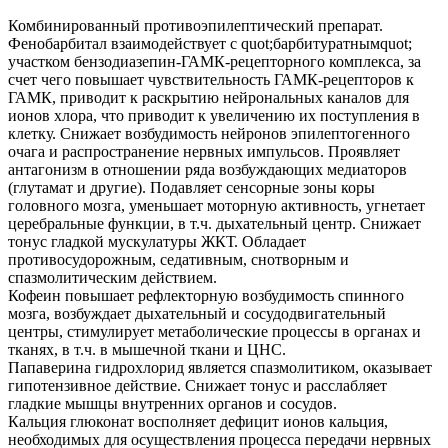
Комбинированный противоэпилептический препарат.
Фенобарбитал взаимодействует с quot;барбитуратнымquot;
участком бензодиазепин-ГАМК-рецепторного комплекса, за
счет чего повышает чувствительность ГАМК-рецепторов к
ГАМК, приводит к раскрытию нейрональных каналов для
ионов хлора, что приводит к увеличению их поступления в
клетку. Снижает возбудимость нейронов эпилептогенного
очага и распространение нервных импульсов. Проявляет
антагонизм в отношении ряда возбуждающих медиаторов
(глутамат и другие). Подавляет сенсорные зоны коры
головного мозга, уменьшает моторную активность, угнетает
церебральные функции, в т.ч. дыхательный центр. Снижает
тонус гладкой мускулатуры ЖКТ. Обладает
противосудорожным, седативным, снотворным и
спазмолитическим действием.
Кофеин повышает рефлекторную возбудимость спинного
мозга, возбуждает дыхательный и сосудодвигательный
центры, стимулирует метаболические процессы в органах и
тканях, в т.ч. в мышечной ткани и ЦНС.
Папаверина гидрохлорид является спазмолитиком, оказывает
гипотензивное действие. Снижает тонус и расслабляет
гладкие мышцы внутренних органов и сосудов.
Кальция глюконат восполняет дефицит ионов кальция,
необходимых для осуществления процесса передачи нервных