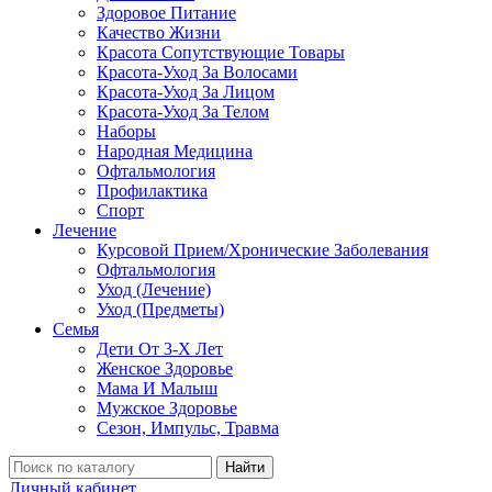
Здоровое Питание
Качество Жизни
Красота Сопутствующие Товары
Красота-Уход За Волосами
Красота-Уход За Лицом
Красота-Уход За Телом
Наборы
Народная Медицина
Офтальмология
Профилактика
Спорт
Лечение
Курсовой Прием/Хронические Заболевания
Офтальмология
Уход (Лечение)
Уход (Предметы)
Семья
Дети От 3-Х Лет
Женское Здоровье
Мама И Малыш
Мужское Здоровье
Сезон, Импульс, Травма
Найти
Личный кабинет