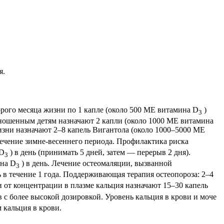
я.
рого месяца жизни по 1 капле (около 500 ME витамина D
)
3
доношенным детям назначают 2 капли (около 1000 МЕ витамина
 жизни назначают 2–8 капель Вигантола (около 1000–5000 ME
 течение зимне-весеннего периода. Профилактика риска
 D
) в день (принимать 5 дней, затем — перерыв 2 дня).
3
ина D
) в день. Лечение остеомаляции, вызванной
3
ь в течение 1 года. Поддерживающая терапия остеопороза: 2–4
и от концентрации в плазме кальция назначают 15–30 капель
ов с более высокой дозировкой. Уровень кальция в крови и моче
 кальция в крови.