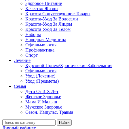
Здоровое Питание
Качество Жизни
Красота Сопутствующие Товары
Красота-Уход За Волосами
Красота-Уход За Лицом
Красота-Уход За Телом
Наборы
Народная Медицина
Офтальмология
Профилактика
Спорт
Лечение
Курсовой Прием/Хронические Заболевания
Офтальмология
Уход (Лечение)
Уход (Предметы)
Семья
Дети От 3-Х Лет
Женское Здоровье
Мама И Малыш
Мужское Здоровье
Сезон, Импульс, Травма
Найти
Личный кабинет