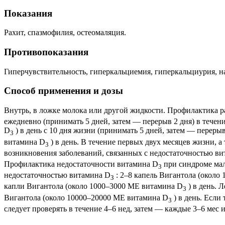
Показания
Рахит, спазмофилия, остеомаляция.
Противопоказания
Гиперчувствительность, гиперкальциемия, гиперкальциурия, н
Способ применения и дозы
Внутрь, в ложке молока или другой жидкости. Профилактика р
ежедневно (принимать 5 дней, затем — перерыв 2 дня) в тече
D
) в день с 10 дня жизни (принимать 5 дней, затем — переры
3
витамина D
) в день. В течение первых двух месяцев жизни, а
3
возникновения заболеваний, связанных с недостаточностью в
Профилактика недостаточности витамина D
при синдроме мал
3
недостаточностью витамина D
: 2–8 капель Вигантола (около
З
капли Вигантола (около 1000–3000 МЕ витамина D
) в день. 
3
Вигантола (около 10000–20000 ME витамина D
) в день. Если
3
следует проверять в течение 4–6 нед, затем — каждые 3–6 мес 