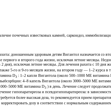
аличие почечных известковых камней, саркоидоз, иммобилизаци
ахита: доношенным здоровым детям Вигантол назначается со вто
ние первого и второго года жизни, исключая летние месяцы. Не
в 2 дня), исключая летние месяцы. Для лечения рахита с 10 дня
 также 5-го и 9-го месяцев жизни, на втором году — 1–2 курса в
итамина D
: 1–2 капли Вигантола (около 500–1000 ME витамина
З
ьабсорбции: 4–8 капель Вигантола (около 3000–5000 МЕ витам
 1000–5000 МЕ витамина D
) в день. Лечение следует продолжат
3
Лечение гипопаратиреоза и псевдогипопаратиреоза: в зависимост
 требуется более высокая доза, то рекомендуется прием препарат
и корректировать дозу в соответствии с нормальным содержанием