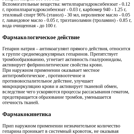
Вспомогательные вещества: метилпарагидроксибензоат - 0.12
г, пропилпарагидроксибензоат - 0.03 г, карбомер 940 - 1.25 г,
этиловый спирт 96% (этанол) - 30 мл, неролиевое масло - 0.05
г, лавандовое масло - 0.05 г, триэтаноламин (троламин) - 0.85 г,
вода очищенная - до 100 г.
Фармакологическое действие
Гепарин натрия – антикоагулянт прямого действия, относится
к группе среднемодекулярных гепаринов. Препятствует
тромбообразованию, угнетает активность гиалуронидазы,
активирует фибринолитические свойства крови.
При наружном применении оказывает местное
антитромботическое , противоотечное и
противовоспалительное действие, улучшает
микроциркуляцию крови и активирует тканевой обмен,
вследствие чего ускоряются процессы рассасывания гематом,
предотвращается образование тромбов, уменьшается
отечность тканей.
Фармакокинетика
Прип наружном применении незначительное количество
гепарина проникает в системный кровоток, не оказывая