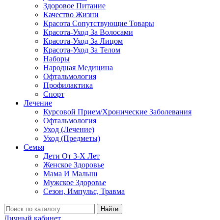
Здоровое Питание
Качество Жизни
Красота Сопутствующие Товары
Красота-Уход За Волосами
Красота-Уход За Лицом
Красота-Уход За Телом
Наборы
Народная Медицина
Офтальмология
Профилактика
Спорт
Лечение
Курсовой Прием/Хронические Заболевания
Офтальмология
Уход (Лечение)
Уход (Предметы)
Семья
Дети От 3-Х Лет
Женское Здоровье
Мама И Малыш
Мужское Здоровье
Сезон, Импульс, Травма
Найти
Личный кабинет