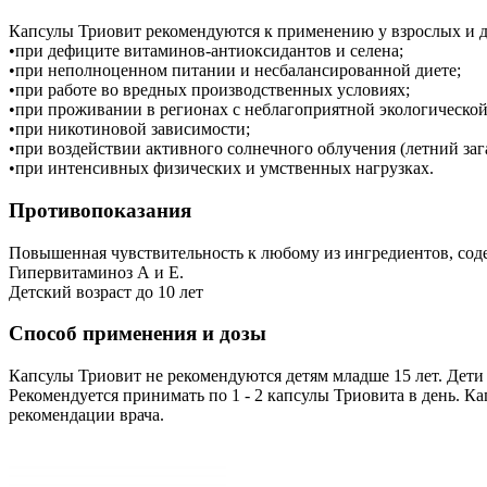
Капсулы Триовит рекомендуются к применению у взрослых и дете
•при дефиците витаминов-антиоксидантов и селена;
•при неполноценном питании и несбалансированной диете;
•при работе во вредных производственных условиях;
•при проживании в регионах с неблагоприятной экологической 
•при никотиновой зависимости;
•при воздействии активного солнечного облучения (летний зага
•при интенсивных физических и умственных нагрузках.
Противопоказания
Повышенная чувствительность к любому из ингредиентов, сод
Гипервитаминоз А и Е.
Детский возраст до 10 лет
Способ применения и дозы
Капсулы Триовит не рекомендуются детям младше 15 лет. Дети
Рекомендуется принимать по 1 - 2 капсулы Триовита в день. К
рекомендации врача.