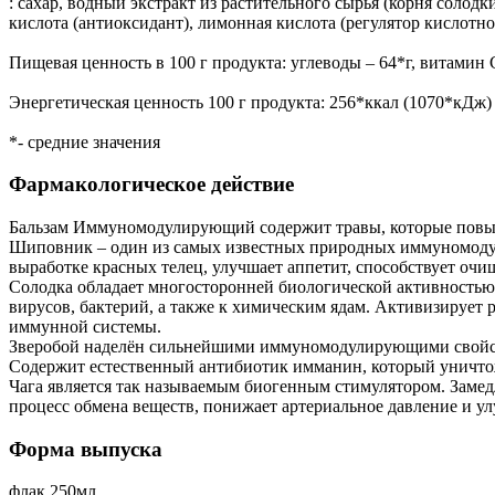
: сахар, водный экстракт из растительного сырья (корня солодк
кислота (антиоксидант), лимонная кислота (регулятор кислотнос
Пищевая ценность в 100 г продукта: углеводы – 64*г, витамин С
Энергетическая ценность 100 г продукта: 256*ккал (1070*кДж)
*- средние значения
Фармакологическое действие
Бальзам Иммуномодулирующий содержит травы, которые повыш
Шиповник – один из самых известных природных иммуномодул
выработке красных телец, улучшает аппетит, способствует оч
Солодка обладает многосторонней биологической активность
вирусов, бактерий, а также к химическим ядам. Активизирует
иммунной системы.
Зверобой наделён сильнейшими иммуномодулирующими свойств
Содержит естественный антибиотик имманин, который уничто
Чага является так называемым биогенным стимулятором. Замедл
процесс обмена веществ, понижает артериальное давление и у
Форма выпуска
флак 250мл