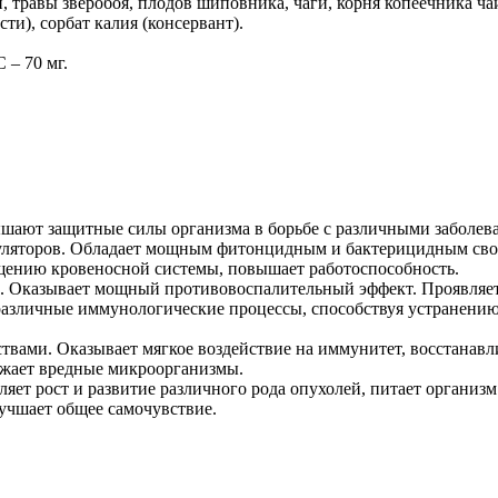
и, травы зверобоя, плодов шиповника, чаги, корня копеечника ча
ти), сорбат калия (консервант).
 – 70 мг.
ают защитные силы организма в борьбе с различными заболев
яторов. Обладает мощным фитонцидным и бактерицидным свойс
ищению кровеносной системы, повышает работоспособность.
ю. Оказывает мощный противовоспалительный эффект. Проявляе
 различные иммунологические процессы, способствуя устранени
ами. Оказывает мягкое воздействие на иммунитет, восстанавл
жает вредные микроорганизмы.
яет рост и развитие различного рода опухолей, питает организ
лучшает общее самочувствие.