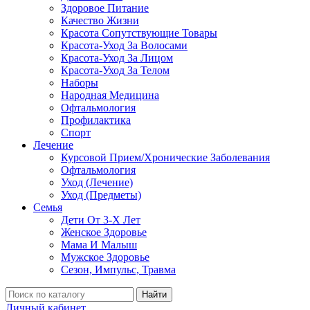
Здоровое Питание
Качество Жизни
Красота Сопутствующие Товары
Красота-Уход За Волосами
Красота-Уход За Лицом
Красота-Уход За Телом
Наборы
Народная Медицина
Офтальмология
Профилактика
Спорт
Лечение
Курсовой Прием/Хронические Заболевания
Офтальмология
Уход (Лечение)
Уход (Предметы)
Семья
Дети От 3-Х Лет
Женское Здоровье
Мама И Малыш
Мужское Здоровье
Сезон, Импульс, Травма
Найти
Личный кабинет