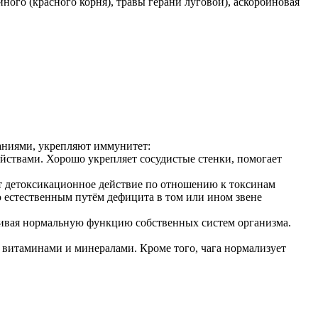
йного (красного корня), травы герани луговой), аскорбиновая
аниями, укрепляют иммунитет:
твами. Хорошо укрепляет сосудистые стенки, помогает
т детоксикационное действие по отношению к токсинам
ю естественным путём дефицита в том или ином звене
ивая нормальную функцию собственных систем организма.
м витаминами и минералами. Кроме того, чага нормализует