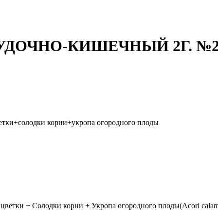
ДОЧНО-КИШЕЧНЫЙ 2Г. №20
етки+солодки корни+укропа огородного плоды
ки + Солодки корни + Укропа огородного плоды(Acori calami rhizo