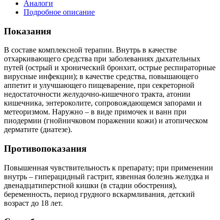
Аналоги
Подробное описание
Показания
В составе комплексной терапии. Внутрь в качестве
отхаркивающего средства при заболеваниях дыхательных
путей (острый и хронический бронхит, острые респираторные
вирусные инфекции); в качестве средства, повышающего
аппетит и улучшающего пищеварение, при секреторной
недостаточности желудочно-кишечного тракта, атонии
кишечника, энтероколите, сопровождающемся запорами и
метеоризмом. Наружно – в виде примочек и ванн при
пиодермии (гнойничковом поражении кожи) и атопическом
дерматите (диатезе).
Противопоказания
Повышенная чувствительность к препарату; при применении
внутрь – гиперацидный гастрит, язвенная болезнь желудка и
двенадцатиперстной кишки (в стадии обострения),
беременность, период грудного вскармливания, детский
возраст до 18 лет.