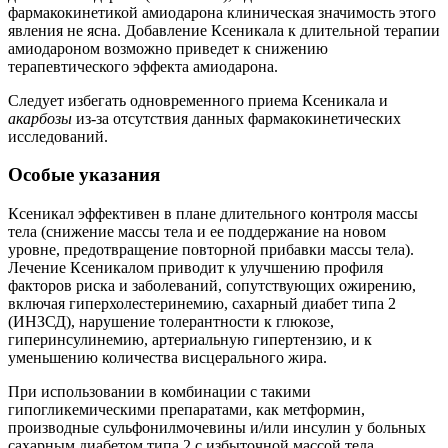
фармакокинетикой амиодарона клиническая значимость этого
явления не ясна. Добавление Ксеникала к длительной терапии
амиодароном возможно приведет к снижению
терапевтического эффекта амиодарона.
Следует избегать одновременного приема Ксеникала и
акарбозы
из-за отсутствия данных фармакокинетических
исследований.
Особые указания
Ксеникал эффективен в плане длительного контроля массы
тела (снижение массы тела и ее поддержание на новом
уровне, предотвращение повторной прибавки массы тела).
Лечение Ксеникалом приводит к улучшению профиля
факторов риска и заболеваний, сопутствующих ожирению,
включая гиперхолестеринемию, сахарный диабет типа 2
(ИНЗСД), нарушение толерантности к глюкозе,
гиперинсулинемию, артериальную гипертензию, и к
уменьшению количества висцерального жира.
При использовании в комбинации с такими
гипогликемическими препаратами, как метформин,
производные сульфонилмочевины и/или инсулин у больных
сахарным диабетом типа 2 с избыточной массой тела