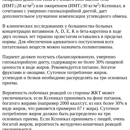
2
2
(ИМТ≥28 кг/м
) или ожирением (ИМТ≥30 кг/м
) Ксеникал, в
сочетании с умеренно гипокалорийной диетой, дает
дополнительное улучшение компенсации углеводного обмена.
В клинических исследованиях у большинства больных
концентрации витаминов A, D, E, К и бета-каротина в ходе
двух полных лет терапии орлистатом оставались в пределах
нормы. Для обеспечения адекватного поступления всех
питательных веществ можно назначить поливитамины.
Пациент должен получать сбалансированную, умеренно
гипокалорийную диету, содержащую не более 30% пищевой
ценности в виде жиров. Рекомендуется питание, богатое
фруктами и овощами. Суточное потребление жиров,
углеводов и белков необходимо распределять на три основных
приема.
Вероятность побочных реакций со стороны ЖКТ может
увеличиваться, если Ксеникал принимать на фоне питания,
богатого жирами (например 2000 ккал/сут, из них более 30% в
виде жиров, что равняется примерно 67 г жира). Суточное
потребление жиров должно быть распределено на три
основных приема. Если Ксеникал принимать с пищей, очень
богатой жиром, вероятность желудочно-кишечных реакций
увеличивается.