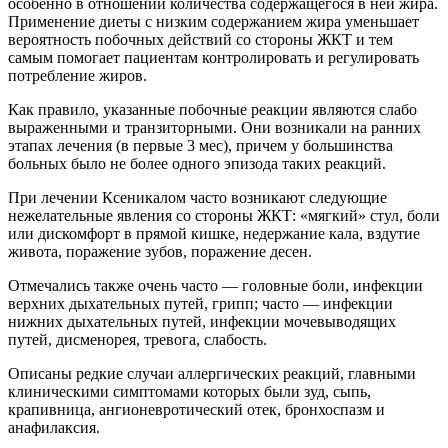
особенно в отношении количества содержащегося в ней жира.
Применение диеты с низким содержанием жира уменьшает
вероятность побочных действий со стороны ЖКТ и тем
самым помогает пациентам контролировать и регулировать
потребление жиров.
Как правило, указанные побочные реакции являются слабо
выраженными и транзиторными. Они возникали на ранних
этапах лечения (в первые 3 мес), причем у большинства
больных было не более одного эпизода таких реакций.
При лечении Ксеникалом часто возникают следующие
нежелательные явления со стороны ЖКТ: «мягкий» стул, боли
или дискомфорт в прямой кишке, недержание кала, вздутие
живота, поражение зубов, поражение десен.
Отмечались также очень часто — головные боли, инфекции
верхних дыхательных путей, грипп; часто — инфекции
нижних дыхательных путей, инфекции мочевыводящих
путей, дисменорея, тревога, слабость.
Описаны редкие случаи аллергических реакций, главными
клиническими симптомами которых были зуд, сыпь,
крапивница, ангионевротический отек, бронхоспазм и
анафилаксия.