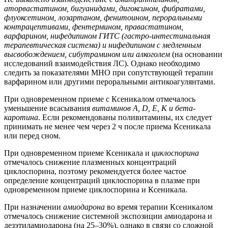
аторвастатином, бигуанидами, дигоксином, фибратами,
флуоксетином, лозартаном, фенитоином, пероральными
контрацептивами, фентермином, правастатином,
варфарином, нифедипином ГИТС (гастро-интестинальная
терапевтическая система) и нифедипином с медленным
высвобождением, сибутрамином или алкоголем
(на основании
исследований взаимодействия ЛС). Однако необходимо
следить за показателями МНO при сопутствующей терапии
варфарином или другими пероральными антикоагулянтами.
При одновременном приеме с Ксеникалом отмечалось
уменьшение всасывания
витаминов A, D, Е, К и бета-
каротина
. Если рекомендованы поливитамины, их следует
принимать не менее чем через 2 ч после приема Ксеникала
или перед сном.
При одновременном приеме Ксеникала и
циклоспорина
отмечалось снижение плазменных концентраций
циклоспорина, поэтому рекомендуется более частое
определение концентраций циклоспорина в плазме при
одновременном приеме циклоспорина и Ксеникала.
При назначении
амиодарона
во время терапии Ксеникалом
отмечалось снижение системной экспозиции амиодарона и
дезэтиламиодарона (на 25–30%), однако в связи со сложной