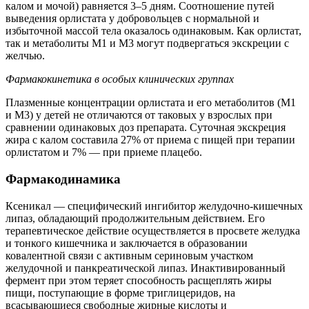
калом и мочой) равняется 3–5 дням. Соотношение путей
выведения орлистата у добровольцев с нормальной и
избыточной массой тела оказалось одинаковым. Как орлистат,
так и метаболиты М1 и М3 могут подвергаться экскреции с
желчью.
Фармакокинетика в особых клинических группах
Плазменные концентрации орлистата и его метаболитов (М1
и М3) у детей не отличаются от таковых у взрослых при
сравнении одинаковых доз препарата. Суточная экскреция
жира с калом составила 27% от приема с пищей при терапии
орлистатом и 7% — при приеме плацебо.
Фармакодинамика
Ксеникал — специфический ингибитор желудочно-кишечных
липаз, обладающий продолжительным действием. Его
терапевтическое действие осуществляется в просвете желудка
и тонкого кишечника и заключается в образовании
ковалентной связи с активным сериновым участком
желудочной и панкреатической липаз. Инактивированный
фермент при этом теряет способность расщеплять жиры
пищи, поступающие в форме триглицеридов, на
всасывающиеся свободные жирные кислоты и