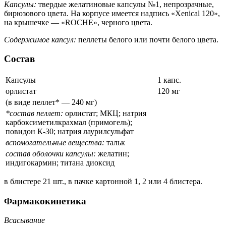
Капсулы:
твердые желатиновые капсулы №1, непрозрачные,
бирюзового цвета. На корпусе имеется надпись «Xenical 120»,
на крышечке — «ROCHE», черного цвета.
Содержимое капсул:
пеллеты белого или почти белого цвета.
Состав
Капсулы
1 капс.
орлистат
120 мг
(в виде пеллет* — 240 мг)
*состав пеллет:
орлистат; МКЦ; натрия
карбоксиметилкрахмал (примогель);
повидон К-30; натрия лаурилсульфат
вспомогательные вещества:
тальк
состав оболочки капсулы:
желатин;
индигокармин; титана диоксид
в блистере 21 шт., в пачке картонной 1, 2 или 4 блистера.
Фармакокинетика
Всасывание