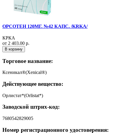
ОРСОТЕН 120МГ. №42 КАПС. /KRKA/
КРКА
от 2 403.00 р.
В корзину
Торговое название:
Ксеникал®(Xenical®)
Действующее вещество:
Орлистат*(Orlistat*)
Заводской штрих-код:
7680542829005
Номер регистрационного удостоверения: