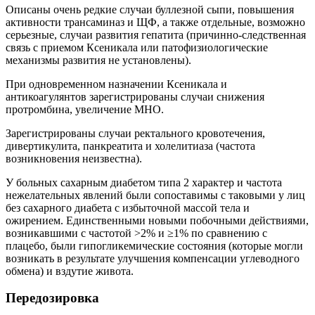
Описаны очень редкие случаи буллезной сыпи, повышения
активности трансаминаз и ЩФ, а также отдельные, возможно
серьезные, случаи развития гепатита (причинно-следственная
связь с приемом Ксеникала или патофизиологические
механизмы развития не установлены).
При одновременном назначении Ксеникала и
антикоагулянтов зарегистрированы случаи снижения
протромбина, увеличение МНO.
Зарегистрированы случаи ректального кровотечения,
дивертикулита, панкреатита и холелитиаза (частота
возникновения неизвестна).
У больных сахарным диабетом типа 2 характер и частота
нежелательных явлений были сопоставимы с таковыми у лиц
без сахарного диабета с избыточной массой тела и
ожирением. Единственными новыми побочными действиями,
возникавшими с частотой >2% и ≥1% по сравнению с
плацебо, были гипогликемические состояния (которые могли
возникать в результате улучшения компенсации углеводного
обмена) и вздутие живота.
Передозировка