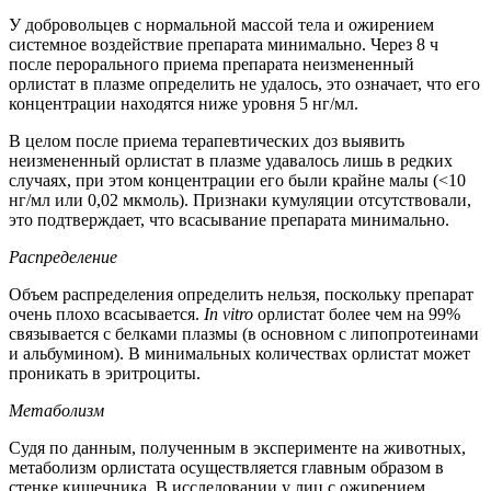
У добровольцев с нормальной массой тела и ожирением
системное воздействие препарата минимально. Через 8 ч
после перорального приема препарата неизмененный
орлистат в плазме определить не удалось, это означает, что его
концентрации находятся ниже уровня 5 нг/мл.
В целом после приема терапевтических доз выявить
неизмененный орлистат в плазме удавалось лишь в редких
случаях, при этом концентрации его были крайне малы (<10
нг/мл или 0,02 мкмоль). Признаки кумуляции отсутствовали,
это подтверждает, что всасывание препарата минимально.
Распределение
Объем распределения определить нельзя, поскольку препарат
очень плохо всасывается.
In vitro
орлистат более чем на 99%
связывается с белками плазмы (в основном с липопротеинами
и альбумином). В минимальных количествах орлистат может
проникать в эритроциты.
Метаболизм
Судя по данным, полученным в эксперименте на животных,
метаболизм орлистата осуществляется главным образом в
стенке кишечника. В исследовании у лиц с ожирением