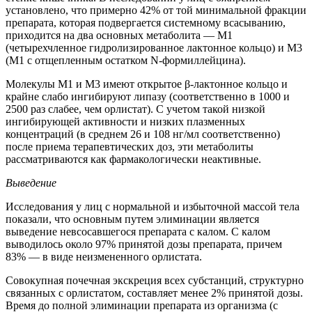
установлено, что примерно 42% от той минимальной фракции
препарата, которая подвергается системному всасыванию,
приходится на два основных метаболита — М1
(четырехчленное гидролизированное лактонное кольцо) и М3
(М1 с отщепленным остатком N-формиллейцина).
Молекулы М1 и М3 имеют открытое β-лактонное кольцо и
крайне слабо ингибируют липазу (соответственно в 1000 и
2500 раз слабее, чем орлистат). С учетом такой низкой
ингибирующей активности и низких плазменных
концентраций (в среднем 26 и 108 нг/мл соответственно)
после приема терапевтических доз, эти метаболиты
рассматриваются как фармакологически неактивные.
Выведение
Исследования у лиц с нормальной и избыточной массой тела
показали, что основным путем элиминации является
выведение невсосавшегося препарата с калом. С калом
выводилось около 97% принятой дозы препарата, причем
83% — в виде неизмененного орлистата.
Совокупная почечная экскреция всех субстанций, структурно
связанных с орлистатом, составляет менее 2% принятой дозы.
Время до полной элиминации препарата из организма (с