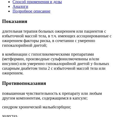
Способ применения и дозы
Аналоги
Подробное описание
Показания
длительная терапия больных ожирением или пациентов с
избыточной массой тела, в т.ч. имеющих ассоциированные с
ожирением факторы риска, в сочетании с умеренно
гипокалорийной диетой;
в комбинации с гипогликемическими препаратами
(метформин, производные сульфонилмочевины и/или
инсулин) или умеренно гипокалорийной диетой у больных
сахарным диабетом типа 2 с избыточной массой тела или
ожирением.
Противопоказания
повышенная чувствительность к препарату или любым
другим компонентам, содержащимся в капсуле;
синдром хронической мальабсорбции;
холестаз.