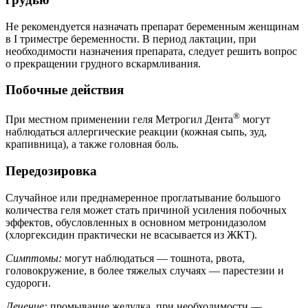
Не рекомендуется назначать препарат беременным женщинам
в I триместре беременности. В период лактации, при
необходимости назначения препарата, следует решить вопрос
о прекращении грудного вскармливания.
Побочные действия
®
При местном применении геля Метрогил Дента
могут
наблюдаться аллергические реакции (кожная сыпь, зуд,
крапивница), а также головная боль.
Передозировка
Случайное или преднамеренное проглатывание большого
количества геля может стать причиной усиления побочных
эффектов, обусловленных в основном метронидазолом
(хлоргексидин практически не всасывается из ЖКТ).
Симптомы:
могут наблюдаться — тошнота, рвота,
головокружение, в более тяжелых случаях — парестезии и
судороги.
Лечение:
промывание желудка, при необходимости —