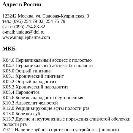
Адрес в России
123242 Москва, ул. Садовая-Кудринская, 3
тел.: (095) 254-79-02, 254-75-79
факс: (095) 254-83-82
e-mail: unique@dol.ru
www.uniquepharma.com
МКБ
K04.6 Периапикальный абсцесс с полостью
K04.7 Периапикальный абсцесс без полости
K05.0 Острый гингивит
K05.1 Хронический гингивит
K05.2 Острый пародонтит
K05.3 Хронический пародонтит
K05.4 Пародонтоз
K05.6 Болезнь пародонта неуточненная
K10.3 Альвеолит челюстей
K12.0 Рецидивирующие афты полости рта
K13.0 Болезни губ
K13.7 Другие и неуточненные поражения слизистой оболочки
полости рта
Z97.2 Наличие зубного протезного устройства (полного)