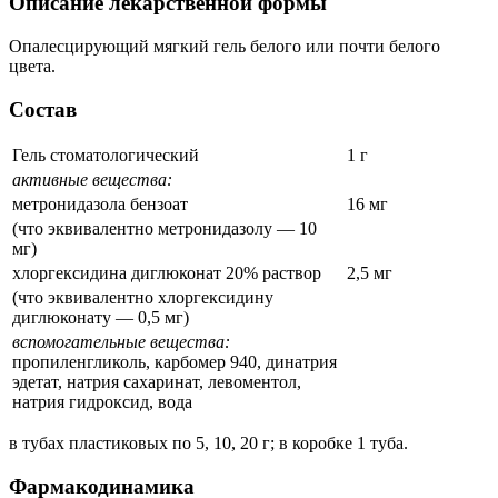
Описание лекарственной формы
Опалесцирующий мягкий гель белого или почти белого
цвета.
Состав
Гель стоматологический
1 г
активные вещества:
метронидазола бензоат
16 мг
(что эквивалентно метронидазолу — 10
мг)
хлоргексидина диглюконат 20% раствор
2,5 мг
(что эквивалентно хлоргексидину
диглюконату — 0,5 мг)
вспомогательные вещества:
пропиленгликоль, карбомер 940, динатрия
эдетат, натрия сахаринат, левоментол,
натрия гидроксид, вода
в тубах пластиковых по 5, 10, 20 г; в коробке 1 туба.
Фармакодинамика