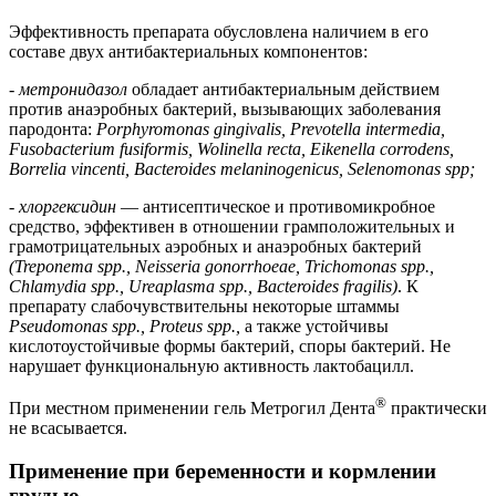
Эффективность препарата обусловлена наличием в его
составе двух антибактериальных компонентов:
-
метронидазол
обладает антибактериальным действием
против анаэробных бактерий, вызывающих заболевания
пародонта:
Porphyromonas gingivalis, Prevotella intermedia,
Fusobacterium fusiformis, Wolinella recta, Eikenella corrodens,
Borrelia vincenti, Bacteroides melaninogenicus, Selenomonas spp;
-
хлоргексидин
— антисептическое и противомикробное
средство, эффективен в отношении грамположительных и
грамотрицательных аэробных и анаэробных бактерий
(Treponema spp., Neisseria gonorrhoeae, Trichomonas spp.,
Chlamydia spp., Ureaplasma spp., Bacteroides fragilis)
. К
препарату слабочувствительны некоторые штаммы
Pseudomonas spp., Proteus spp.,
а также устойчивы
кислотоустойчивые формы бактерий, споры бактерий. Не
нарушает функциональную активность лактобацилл.
®
При местном применении гель Метрогил Дента
практически
не всасывается.
Применение при беременности и кормлении
грудью