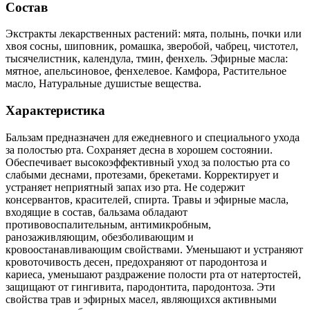
Состав
Экстракты лекарственных растений: мята, полынь, почки или
хвоя сосны, шиповник, ромашка, зверобой, чабрец, чистотел,
тысячелистник, календула, тмин, фенхель. Эфирные масла:
мятное, апельсиновое, фенхелевое. Камфора, Растительное
масло, Натуральные душистые вещества.
Характеристика
Бальзам предназначен для ежедневного и специального ухода
за полостью рта. Сохраняет десна в хорошем состоянии.
Обеспечивает высокоэффективный уход за полостью рта со
слабыми деснами, протезами, брекетами. Корректирует и
устраняет неприятный запах изо рта. Не содержит
консервантов, красителей, спирта. Травы и эфирные масла,
входящие в состав, бальзама обладают
противовоспалительным, антимикробным,
ранозаживляющим, обезболивающим и
кровоостанавливающим свойствами. Уменьшают и устраняют
кровоточивость десен, предохраняют от пародонтоза и
кариеса, уменьшают раздражение полости рта от натертостей,
защищают от гингивита, пародонтита, пародонтоза. Эти
свойства трав и эфирных масел, являющихся активными