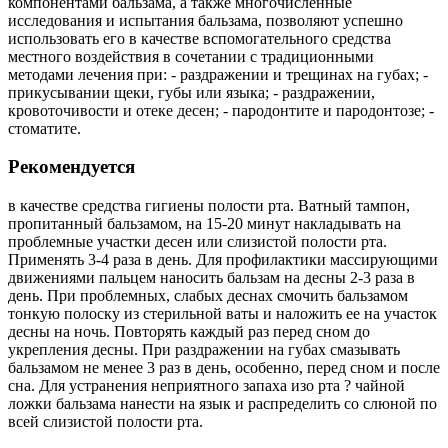
компонентами бальзама, а также многочисленные
исследования и испытания бальзама, позволяют успешно
использовать его в качестве вспомогательного средства
местного воздействия в сочетании с традиционными
методами лечения при: - раздражении и трещинах на губах; -
прикусывании щеки, губы или языка; - раздражении,
кровоточивости и отеке десен; - пародонтите и пародонтозе; -
стоматите.
Рекомендуется
в качестве средства гигиены полости рта. Ватный тампон,
пропитанный бальзамом, на 15-20 минут накладывать на
проблемные участки десен или слизистой полости рта.
Применять 3-4 раза в день. Для профилактики массирующими
движениями пальцем наносить бальзам на десны 2-3 раза в
день. При проблемных, слабых деснах смочить бальзамом
тонкую полоску из стерильной ваты и наложить ее на участок
десны на ночь. Повторять каждый раз перед сном до
укрепления десны. При раздражении на губах смазывать
бальзамом не менее 3 раз в день, особенно, перед сном и после
сна. Для устранения неприятного запаха изо рта ? чайной
ложки бальзама нанести на язык и распределить со слюной по
всей слизистой полости рта.