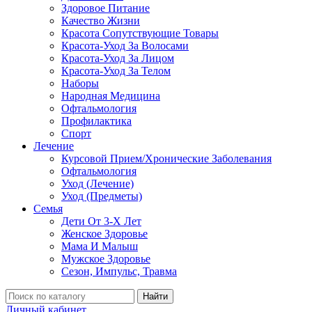
Здоровое Питание
Качество Жизни
Красота Сопутствующие Товары
Красота-Уход За Волосами
Красота-Уход За Лицом
Красота-Уход За Телом
Наборы
Народная Медицина
Офтальмология
Профилактика
Спорт
Лечение
Курсовой Прием/Хронические Заболевания
Офтальмология
Уход (Лечение)
Уход (Предметы)
Семья
Дети От 3-Х Лет
Женское Здоровье
Мама И Малыш
Мужское Здоровье
Сезон, Импульс, Травма
Найти
Личный кабинет