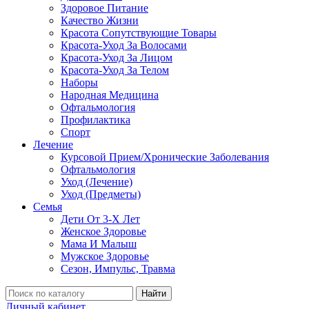
Здоровое Питание
Качество Жизни
Красота Сопутствующие Товары
Красота-Уход За Волосами
Красота-Уход За Лицом
Красота-Уход За Телом
Наборы
Народная Медицина
Офтальмология
Профилактика
Спорт
Лечение
Курсовой Прием/Хронические Заболевания
Офтальмология
Уход (Лечение)
Уход (Предметы)
Семья
Дети От 3-Х Лет
Женское Здоровье
Мама И Малыш
Мужское Здоровье
Сезон, Импульс, Травма
Найти
Личный кабинет