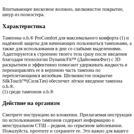
Впитывающее вискозное волокно, шелковистое покрытие,
шнур из полиэстера.
Характеристика
Тампоны o.b.® ProComfort для максимального комфорта (1) и
надёжной защиты для начинающих пользоваться тампонами, а
также для использования в дни со слабыми выделениями.
Адаптируются к строению твоего тела сразу после введения
благодаря технологии DynamicFit™ (ДайнэмикФит) с 3D
раскрытием и эффективно помогают удерживать жидкость и
перенаправлять ее в верхнюю часть тампона по
переплетающимся желобкам. Шелковистое покрытие
SilkTouch™(СилкТач) обеспечит лёгкое введение тампона
o.b.®.
(1) среди тампонов o.b.®
Действие на организм
Смотрите инструкцию во вложении. Прилагаемая инструкция
по использованию тампонов содержит информацию о
менструальном СТШ – редком, но серьезном заболевании.
Пожалуйста, прочтите и сохраните ее. Это важно для вашего