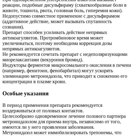
реакции, подобные дисульфираму (схваткообразные боли в
животе, тошнота, рвота, головная боль, гиперемия кожи).
Недопустимо совместное применение с дисульфирамом
(аддитивное действие, может вызывать спутанность
сознания).
Препарат способен усиливать действие непрямых
антикоагулянтов. Протромбиновое время может
увеличиваться, поэтому необходима коррекция дозы
непрямых антикоагулянтов.
Не рекомендуется сочетать препарат с недеполяризующими
миорелаксантами (векурония бромид).
Индукторы ферментов микросомального окисления в печени
(например, фенитоин, фенобарбитал) могут ускорять
элиминацию метронидазола, что приводит к снижению его
концентрации в плазме крови.
Особые указания
В период применения препарата рекомендуется
воздерживаться от половых контактов.
Целесообразно одновременное лечение полового партнера
метронидазолом для приема внутрь, независимо от того,
имеются ли у него проявления заболевания.
Метронидазол может иммобилизировать трепонемы, что