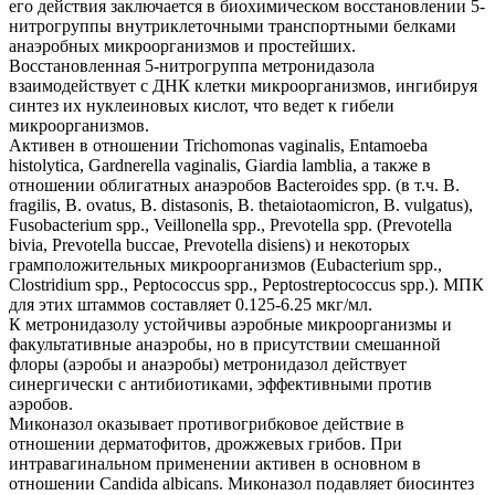
его действия заключается в биохимическом восстановлении 5-
нитрогруппы внутриклеточными транспортными белками
анаэробных микроорганизмов и простейших.
Восстановленная 5-нитрогруппа метронидазола
взаимодействует с ДНК клетки микроорганизмов, ингибируя
синтез их нуклеиновых кислот, что ведет к гибели
микроорганизмов.
Активен в отношении Trichomonas vaginalis, Entamoeba
histolytica, Gardnerella vaginalis, Giardia lamblia, а также в
отношении облигатных анаэробов Bacteroides spp. (в т.ч. B.
fragilis, B. ovatus, B. distasonis, B. thetaiotaomicron, B. vulgatus),
Fusobacterium spp., Veillonella spp., Prevotella spp. (Prevotella
bivia, Prevotella buccae, Prevotella disiens) и некоторых
грамположительных микроорганизмов (Eubacterium spp.,
Clostridium spp., Peptococcus spp., Peptostreptococcus spp.). МПК
для этих штаммов составляет 0.125-6.25 мкг/мл.
К метронидазолу устойчивы аэробные микроорганизмы и
факультативные анаэробы, но в присутствии смешанной
флоры (аэробы и анаэробы) метронидазол действует
синергически с антибиотиками, эффективными против
аэробов.
Миконазол оказывает противогрибковое действие в
отношении дерматофитов, дрожжевых грибов. При
интравагинальном применении активен в основном в
отношении Candida albicans. Миконазол подавляет биосинтез