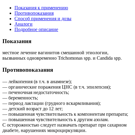
Показания к применению
Противопоказания
Способ применения и дозы
Аналоги
Подробное описание
Показания
местное лечение вагинитов смешанной этиологии,
вызванных одновременно Trichomonas spp. и Candida spp.
Противопоказания
— лейкопения (в т.ч. в анамнезе);
— органические поражения ЦНС (в т.ч. эпилепсия);
— печеночная недостаточность;
— беременность;
— период лактации (грудного вскармливания);
— детский возраст до 12 лет;
— повышенная чувствительность к компонентам препарата;
— повышенная чувствительность к другим азолам.
С осторожностью следует назначать препарат при сахарном
диабете, нарушениях микроциркуляции.