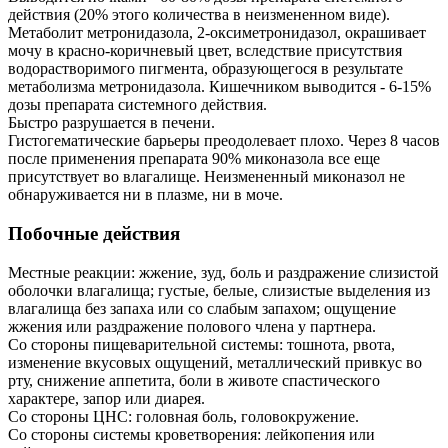
действия (20% этого количества в неизмененном виде).
Метаболит метронидазола, 2-оксиметронидазол, окрашивает
мочу в красно-коричневый цвет, вследствие присутствия
водорастворимого пигмента, образующегося в результате
метаболизма метронидазола. Кишечником выводится - 6-15%
дозы препарата системного действия.
Быстро разрушается в печени.
Гистогематические барьеры преодолевает плохо. Через 8 часов
после применения препарата 90% миконазола все еще
присутствует во влагалище. Неизмененный миконазол не
обнаруживается ни в плазме, ни в моче.
Побочные действия
Местные реакции: жжение, зуд, боль и раздражение слизистой
оболочки влагалища; густые, белые, слизистые выделения из
влагалища без запаха или со слабым запахом; ощущение
жжения или раздражение полового члена у партнера.
Со стороны пищеварительной системы: тошнота, рвота,
изменение вкусовых ощущений, металлический привкус во
рту, снижение аппетита, боли в животе спастического
характере, запор или диарея.
Со стороны ЦНС: головная боль, головокружение.
Со стороны системы кроветворения: лейкопения или