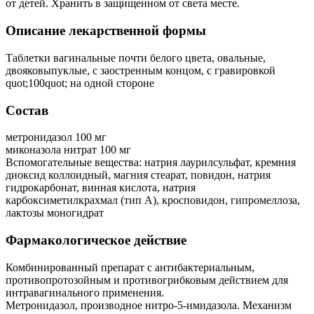
от детей. Хранить в защищенном от света месте.
Описание лекарственной формы
Таблетки вагинальные почти белого цвета, овальные,
двояковыпуклые, с заостренным концом, с гравировкой
quot;100quot; на одной стороне
Состав
метронидазол 100 мг
миконазола нитрат 100 мг
Вспомогательные вещества: натрия лаурилсульфат, кремния
диоксид коллоидный, магния стеарат, повидон, натрия
гидрокарбонат, винная кислота, натрия
карбоксиметилкрахмал (тип А), кросповидон, гипромеллоза,
лактозы моногидрат
Фармакологическое действие
Комбинированный препарат с антибактериальным,
противопротозойным и противогрибковым действием для
интравагинального применения.
Метронидазол, производное нитро-5-имидазола. Механизм