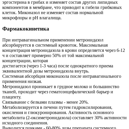
эргостерина в грибах и изменяет состав других липидных
компонентов в мембране, что приводит к гибели грибковых
клеток. Миконазол не изменяет состав нормальной
микрофлоры и рН влагалища.
Фармакокинетика
При интравагинальном применении метронидазол
абсорбируется в системный кровоток. Максимальная
концентрация метронидазола в крови определяется через 6-12
ч и составляет примерно 50% от той максимальной
концентрации, которая
достигается (через 1-3 часа) после однократного приема
эквивалентной дозы метронидазола внутрь.
Системная абсорбция миконазола после интравагинального
применения низкая.
Метронидазол проникает в грудное молоко и большинство
тканей, проходит через гематоэнцефалический барьер и
плаценту.
Связывание с белками плазмы - менее 20%.
Метаболизируется в печени путем гидроксилирования,
окисления и глюкуронирования. Активность основного
метаболита (2-оксиметронидазола) составляет 30% активности
исходного соединения.
Выводится почками - 60-80% дозы препарата системного