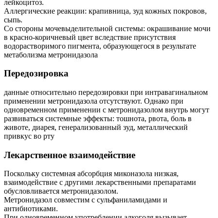
лейкоцитоз.
Аллергические реакции: крапивница, зуд кожных покровов,
сыпь.
Со стороны мочевыделительной системы: окрашивание мочи
в красно-коричневый цвет вследствие присутствия
водорастворимого пигмента, образующегося в результате
метаболизма метронидазола
Передозировка
данные относительно передозировки при интравагинальном
применении метронидазола отсутствуют. Однако при
одновременном применении с метронидазолом внутрь могут
развиваться системные эффекты: тошнота, рвота, боль в
животе, диарея, генерализованный зуд, металлический
привкус во рту
Лекарственное взаимодействие
Поскольку системная абсорбция миконазола низкая,
взаимодействие с другими лекарственными препаратами
обусловливается метронидазолом.
Метронидазол совместим с сульфаниламидами и
антибиотиками.
При одновременном употреблении алкоголя вызывает