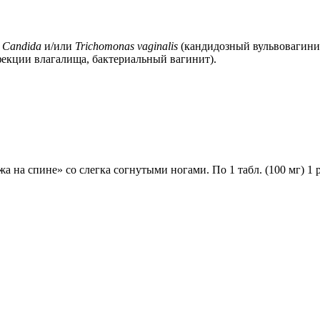
а
Candida
и/или
Trichomonas vaginalis
(кандидозный вульвовагини
екции влагалища, бактериальный вагинит).
 на спине» со слегка согнутыми ногами. По 1 табл. (100 мг) 1 р