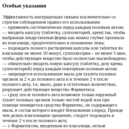
Особые указания
Эффективность контрацепции связана исключительно со
строгим соблюдением правил его использования:
— применять систематически перед каждым половым актом;
— вводить капсулу (таблетку, суппозиторий, крем) так, чтобы
выбранная лекарственная форма как можно глубже проникла
во влагалище, предпочтительно в положении лежа;
— подождать полного растворения капсулы или таблетки во
влагалище не менее 10 минут, суппозитория – не менее 5 мин,
чтобы действующее вещество было полностью высвобождено;
— обязательно вводить новую капсулу (таблетку, дозу крема,
суппозиторий) перед каждым повторным половым актом;
— запрещается использование мыла для туалета половых
органов за 2 ч до полового акта и в течение 2 ч после
полового акта, т.к. мыло, даже в остаточных количествах,
разрушает действующее вещество Фарматекса;
— сразу после полового акта возможен только наружный
туалет половых органов только чистой водой или при
помощи пенящегося средства Фарматекс, не содержащего
мыла, в состав которого входит бензалкония хлорид. Прежде
чем делать влагалищное орошение, следует подождать в
течение 2 ч после полового акта;
— с Фарматексом, введенным во влагалище, нельзя