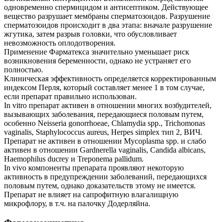
одновременно спермицидом и антисептиком. Действующее
вещество разрушает мембраны сперматозоидов. Разрушение
сперматозоидов происходит в два этапа: вначале разрушение
жгутика, затем разрыв головки, что обусловливает
невозможность оплодотворения.
Применение Фарматекса значительно уменьшает риск
возникновения беременности, однако не устраняет его
полностью.
Клиническая эффективность определяется корректированным
индексом Перля, который составляет менее 1 в том случае,
если препарат правильно использован.
In vitro препарат активен в отношении многих возбудителей,
вызывающих заболевания, передающиеся половым путем,
особенно Neisseria gonorrhoeae, Chlamydia spp., Trichomonas
vaginalis, Staphylococcus aureus, Herpes simplex тип 2, ВИЧ.
Препарат не активен в отношении Mycoplasma spp. и слабо
активен в отношении Gardnerella vaginalis, Candida albicans,
Haemophilus ducrey и Treponema pallidum.
In vivo компоненты препарата проявляют некоторую
активность в предупреждении заболеваний, передающихся
половым путем, однако доказательств этому не имеется.
Препарат не влияет на сапрофитную влагалищную
микрофлору, в т.ч. на палочку Додерляйна.