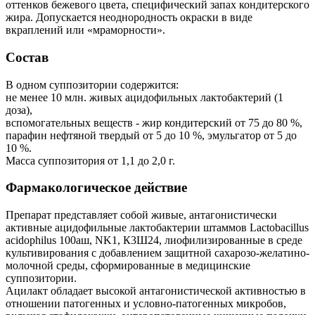
оттенков бежевого цвета, специфический запах кондитерского
жира. Допускается неоднородность окраски в виде
вкраплений или «мраморности».
Состав
В одном суппозитории содержится:
не менее 10 млн. живых ацидофильных лактобактерий (1
доза),
вспомогательных веществ - жир кондитерский от 75 до 80 %,
парафин нефтяной твердый от 5 до 10 %, эмульгатор от 5 до
10 %.
Масса суппозитория от 1,1 до 2,0 г.
Фармакологическое действие
Препарат представляет собой живые, антагонистически
активные ацидофильные лактобактерии штаммов Lactobacillus
acidophilus 100аш, NK1, К3Ш24, лиофилизированные в среде
культивирования с добавлением защитной сахарозо-желатино-
молочной среды, сформированные в медицинские
суппозитории.
Ацилакт обладает высокой антагонистической активностью в
отношении патогенных и условно-патогенных микробов,