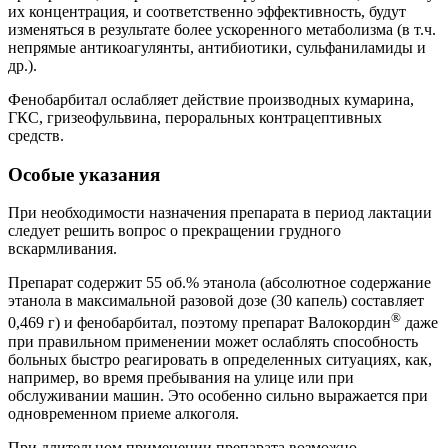
их концентрация, и соответственно эффективность, будут
изменяться в результате более ускоренного метаболизма (в т.ч.
непрямые антикоагулянты, антибиотики, сульфаниламиды и
др.).
Фенобарбитал ослабляет действие производных кумарина,
ГКС, гризеофульвина, пероральных контрацептивных
средств.
Особые указания
При необходимости назначения препарата в период лактации
следует решить вопрос о прекращении грудного
вскармливания.
Препарат содержит 55 об.% этанола (абсолютное содержание
этанола в максимальной разовой дозе (30 капель) составляет
®
0,469 г) и фенобарбитал, поэтому препарат Валокордин
даже
при правильном применении может ослаблять способность
больных быстро реагировать в определенных ситуациях, как,
например, во время пребывания на улице или при
обслуживании машин. Это особенно сильно выражается при
одновременном приеме алкоголя.
При длительном применении препарата возможно