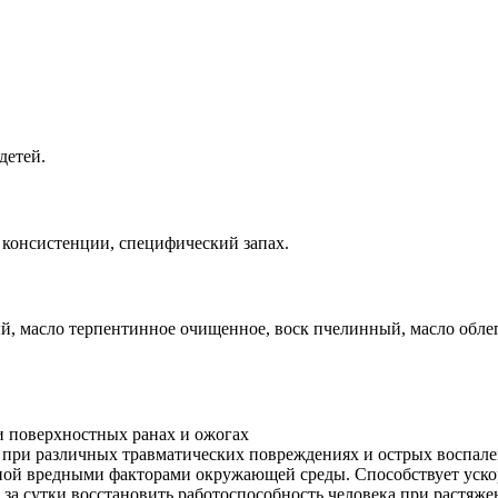
детей.
й консистенции, специфический запах.
ый, масло терпентинное очищенное, воск пчелинный, масло обле
 поверхностных ранах и ожогах
и при различных травматических повреждениях и острых воспале
енной вредными факторами окружающей среды. Способствует уск
 за сутки восстановить работоспособность человека при растяж