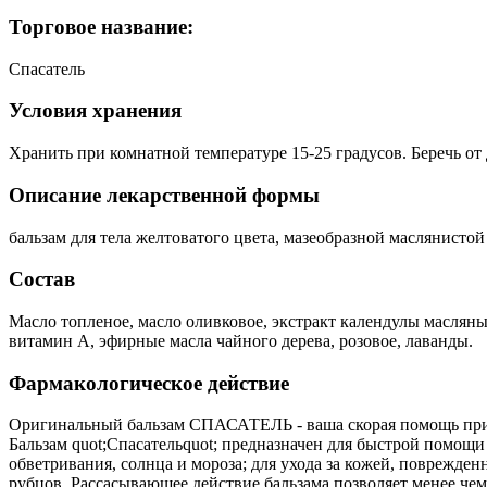
Торговое название:
Спасатель
Условия хранения
Хранить при комнатной температуре 15-25 градусов. Беречь от 
Описание лекарственной формы
бальзам для тела желтоватого цвета, мазеобразной маслянисто
Состав
Масло топленое, масло оливковое, экстракт календулы маслян
витамин А, эфирные масла чайного дерева, розовое, лаванды.
Фармакологическое действие
Оригинальный бальзам СПАСАТЕЛЬ - ваша скорая помощь при
Бальзам quot;Спасательquot; предназначен для быстрой помощ
обветривания, солнца и мороза; для ухода за кожей, поврежд
рубцов. Рассасывающее действие бальзама позволяет менее чем