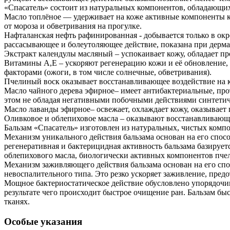
«Спасатель» состоит из натуральных компонентов, обладающи
Масло топлёное — удерживает на коже активные компоненты кр
от мороза и обветривания на прогулке.
Нафталанская нефть рафинированная - добывается только в окре
рассасывающее и болеутоляющее действие, показана при дерма
Экстракт календулы масляный – успокаивает кожу, обладает 
Витамины А,Е – ускоряют регенерацию кожи и её обновление
факторами (ожоги, в том числе солнечные, обветривания).
Пчелиный воск оказывает восстанавливающее воздействие на 
Масло чайного дерева эфирное– имеет антибактериальные, пр
этом не обладая негативными побочными действиями синтетич
Масло лаванды эфирное– освежает, охлаждает кожу, оказывает
Оливковое и облепиховое масла – оказывают восстанавливаю
Бальзам «Спасатель» изготовлен из натуральных, чистых комп
Механизм уникального действия бальзама основан на его спо
регенеративная и бактерицидная активность бальзама базиру
облепихового масла, биологически активных компонентов пче
Механизм заживляющего действия бальзама основан на его сп
невоспалительного типа. Это резко ускоряет заживление, пре
Мощное бактериостатическое действие обусловлено упорядочи
результате чего происходит быстрое очищение ран. Бальзам бы
тканях.
Особые указания