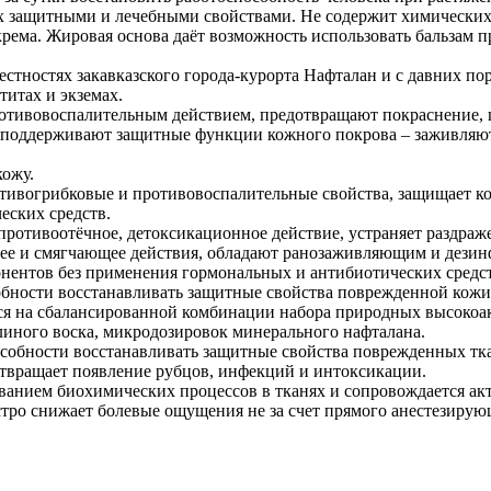
х защитными и лечебными свойствами. Не содержит химических 
ема. Жировая основа даёт возможность использовать бальзам п
стностях закавказского города-курорта Нафталан и с давних пор
титах и экземах.
противовоспалительным действием, предотвращают покраснение,
, поддерживают защитные функции кожного покрова – заживля
кожу.
отивогрибковые и противовоспалительные свойства, защищает 
еских средств.
 противоотёчное, детоксикационное действие, устраняет раздраж
щее и смягчающее действия, обладают ранозаживляющим и дез
онентов без применения гормональных и антибиотических средст
собности восстанавливать защитные свойства поврежденной кож
ется на сбалансированной комбинации набора природных высоко
линого воска, микродозировок минерального нафталана.
особности восстанавливать защитные свойства поврежденных т
дотвращает появление рубцов, инфекций и интоксикации.
ванием биохимических процессов в тканях и сопровождается ак
стро снижает болевые ощущения не за счет прямого анестезирую