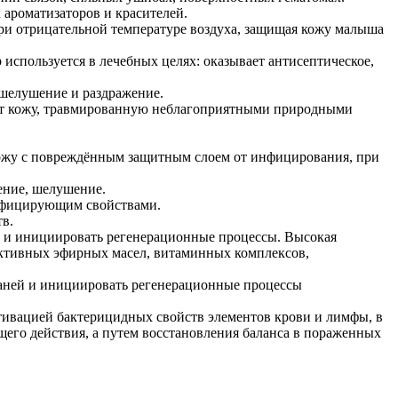
ароматизаторов и красителей.
ри отрицательной температуре воздуха, защищая кожу малыша
 используется в лечебных целях: оказывает антисептическое,
 шелушение и раздражение.
ют кожу, травмированную неблагоприятными природными
кожу с повреждённым защитным слоем от инфицирования, при
ение, шелушение.
инфицирующим свойствами.
в.
и и инициировать регенерационные процессы. Высокая
активных эфирных масел, витаминных комплексов,
каней и инициировать регенерационные процессы
тивацией бактерицидных свойств элементов крови и лимфы, в
щего действия, а путем восстановления баланса в пораженных