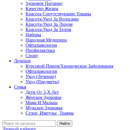
Здоровое Питание
Качество Жизни
Красота Сопутствующие Товары
Красота-Уход За Волосами
Красота-Уход За Лицом
Красота-Уход За Телом
Наборы
Народная Медицина
Офтальмология
Профилактика
Спорт
Лечение
Курсовой Прием/Хронические Заболевания
Офтальмология
Уход (Лечение)
Уход (Предметы)
Семья
Дети От 3-Х Лет
Женское Здоровье
Мама И Малыш
Мужское Здоровье
Сезон, Импульс, Травма
Найти
Личный кабинет