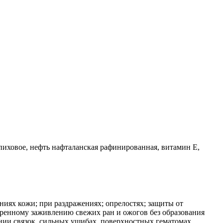
пиховое, нефть нафталанская рафинированная, витамин Е,
ниях кожи; при раздражениях; опрелостях; защиты от
оренному заживлению свежих ран и ожогов без образования
ении связок, сильных ушибах, поверхностных гематомах.