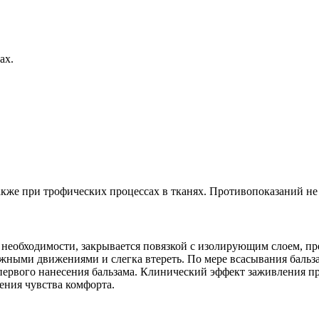
ах.
акже при трофических процессах в тканях. Противопоказаний не
 необходимости, закрывается повязкой с изолирующим слоем, п
ажными движениями и слегка втереть. По мере всасывания баль
первого нанесения бальзама. Клинический эффект заживления пр
ения чувства комфорта.