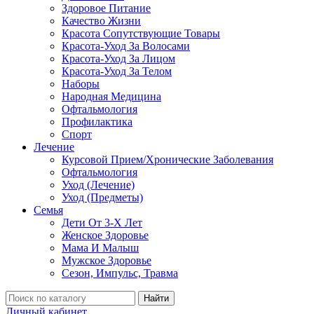
Здоровое Питание
Качество Жизни
Красота Сопутствующие Товары
Красота-Уход За Волосами
Красота-Уход За Лицом
Красота-Уход За Телом
Наборы
Народная Медицина
Офтальмология
Профилактика
Спорт
Лечение
Курсовой Прием/Хронические Заболевания
Офтальмология
Уход (Лечение)
Уход (Предметы)
Семья
Дети От 3-Х Лет
Женское Здоровье
Мама И Малыш
Мужское Здоровье
Сезон, Импульс, Травма
Найти
Личный кабинет