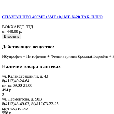
СПАЗГАН НЕО 400МГ.+5МГ.+0,1МГ. №20 ТАБ. П/П/О
ВОКХАРДТ ЛТД
от 448.00 р.
В корзину
Действующее вещество:
Ибупрофен + Питофенон + Фенпивериния бромид(Ibuprofen + Pit
Наличие товара в аптеках
ул. Каландарашвили, д. 43
8(4112)40-24-64
пн-вс 09:00-21:00
494 р.
2
ул. Лермонтова, д. 58В
8(4112)43-49-03, 8(4112)73-22-25
круглосуточно
558 р.