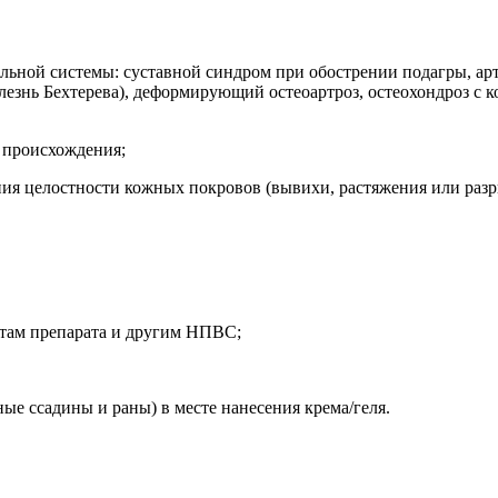
льной системы: суставной синдром при обострении подагры, ар
знь Бехтерева), деформирующий остеоартроз, остеохондроз с к
 происхождения;
ния целостности кожных покровов (вывихи, растяжения или раз
нтам препарата и другим НПВС;
ые ссадины и раны) в месте нанесения крема/геля.