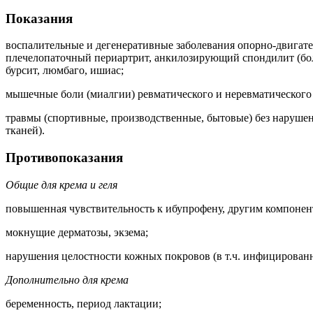
Показания
воспалительные и дегенеративные заболевания опорно-двигате
плечелопаточный периартрит, анкилозирующий спондилит (боле
бурсит, люмбаго, ишиас;
мышечные боли (миалгии) ревматического и неревматического
травмы (спортивные, производственные, бытовые) без наруше
тканей).
Противопоказания
Общие для крема и геля
повышенная чувствительность к ибупрофену, другим компоне
мокнущие дерматозы, экзема;
нарушения целостности кожных покровов (в т.ч. инфицированн
Дополнительно для крема
беременность, период лактации;