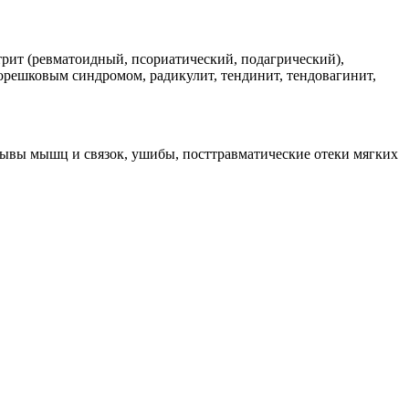
трит (ревматоидный, псориатический, подагрический),
орешковым синдромом, радикулит, тендинит, тендовагинит,
рывы мышц и связок, ушибы, посттравматические отеки мягких