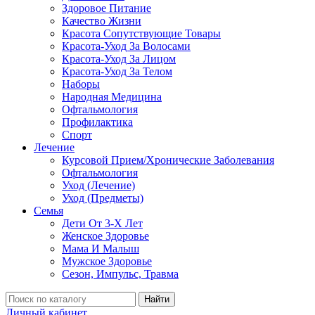
Здоровое Питание
Качество Жизни
Красота Сопутствующие Товары
Красота-Уход За Волосами
Красота-Уход За Лицом
Красота-Уход За Телом
Наборы
Народная Медицина
Офтальмология
Профилактика
Спорт
Лечение
Курсовой Прием/Хронические Заболевания
Офтальмология
Уход (Лечение)
Уход (Предметы)
Семья
Дети От 3-Х Лет
Женское Здоровье
Мама И Малыш
Мужское Здоровье
Сезон, Импульс, Травма
Найти
Личный кабинет