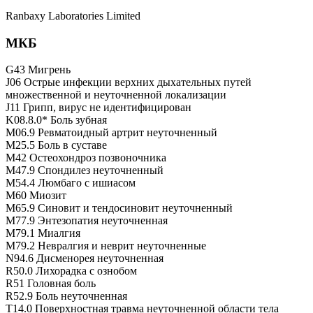
Ranbaxy Laboratories Limited
МКБ
G43 Мигрень
J06 Острые инфекции верхних дыхательных путей
множественной и неуточненной локализации
J11 Грипп, вирус не идентифицирован
K08.8.0* Боль зубная
M06.9 Ревматоидный артрит неуточненный
M25.5 Боль в суставе
M42 Остеохондроз позвоночника
M47.9 Спондилез неуточненный
M54.4 Люмбаго с ишиасом
M60 Миозит
M65.9 Синовит и тендосиновит неуточненный
M77.9 Энтезопатия неуточненная
M79.1 Миалгия
M79.2 Невралгия и неврит неуточненные
N94.6 Дисменорея неуточненная
R50.0 Лихорадка с ознобом
R51 Головная боль
R52.9 Боль неуточненная
T14.0 Поверхностная травма неуточненной области тела