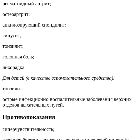
ревматоидный артрит;
остеоартрит;
анкилозирующий спондилит;
синусит;
тонзилит;
головная боль;
лихорадка.
Для детей (в качестве вспомогательного средства):
тонзилит;
острые инфекционно-воспалительные заболевания верхних
отделов дыхательных путей.
Противопоказания
гиперчувствительность;
язвенная болезнь желудка и двенадцатиперстной кишки (в