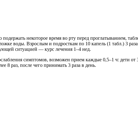
имо подержать некоторое время во рту перед проглатыванием, таб
ожке воды. Взрослым и подросткам по 10 капель (1 табл.) 3 раза 
ующей ситуацией — курс лечения 1–4 нед.
ослабления симптомов, возможен прием каждые 0,5–1 ч: дети от 
ее 8 раз, после чего принимать 3 раза в день.