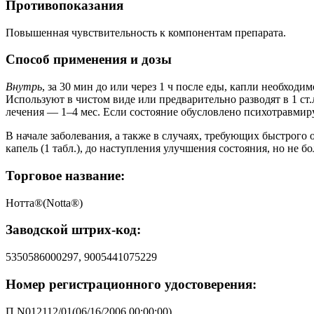
Противопоказания
Повышенная чувствительность к компонентам препарата.
Способ применения и дозы
Внутрь
, за 30 мин до или через 1 ч после еды, капли необход
Используют в чистом виде или предварительно разводят в 1 ст.л
лечения — 1–4 мес. Если состояние обусловлено психотравмир
В начале заболевания, а также в случаях, требующих быстрого 
капель (1 табл.), до наступления улучшения состояния, но не бол
Торговое название:
Нотта®(Notta®)
Заводской штрих-код:
5350586000297, 9005441075229
Номер регистрационного удостоверения:
П N012112/01(06/16/2006 00:00:00)