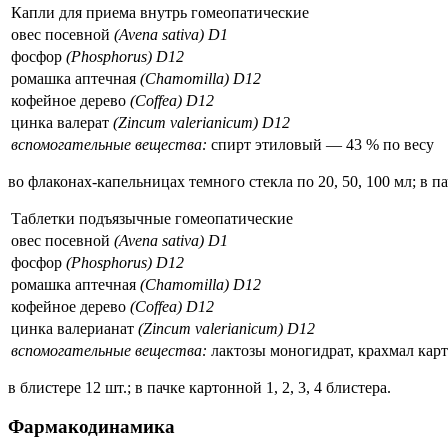
Капли для приема внутрь гомеопатические
овес посевной
(Avena sativa) D1
фосфор
(Phosphorus) D12
ромашка аптечная
(Chamomilla) D12
кофейное дерево
(Coffea) D12
цинка валерат
(Zincum valerianicum) D12
вспомогательные вещества:
спирт этиловый — 43 % по весу
во флаконах-капельницах темного стекла по 20, 50, 100 мл; в п
Таблетки подъязычные гомеопатические
овес посевной
(Avena sativa) D1
фосфор
(Phosphorus) D12
ромашка аптечная
(Chamomilla) D12
кофейное дерево
(Coffea) D12
цинка валерианат
(Zincum valerianicum) D12
вспомогательные вещества:
лактозы моногидрат, крахмал кар
в блистере 12 шт.; в пачке картонной 1, 2, 3, 4 блистера.
Фармакодинамика