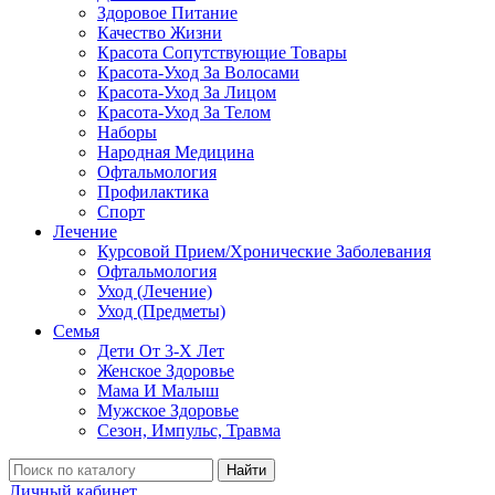
Здоровое Питание
Качество Жизни
Красота Сопутствующие Товары
Красота-Уход За Волосами
Красота-Уход За Лицом
Красота-Уход За Телом
Наборы
Народная Медицина
Офтальмология
Профилактика
Спорт
Лечение
Курсовой Прием/Хронические Заболевания
Офтальмология
Уход (Лечение)
Уход (Предметы)
Семья
Дети От 3-Х Лет
Женское Здоровье
Мама И Малыш
Мужское Здоровье
Сезон, Импульс, Травма
Найти
Личный кабинет