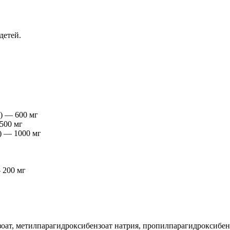
детей.
a) — 600 мг
 500 мг
) — 1000 мг
 200 мг
зоат, метилпарагидроксибензоат натрия, пропилпарагидроксибенз