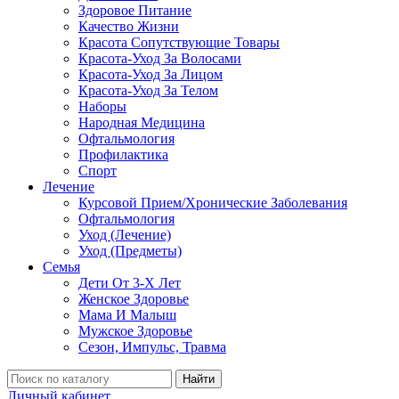
Здоровое Питание
Качество Жизни
Красота Сопутствующие Товары
Красота-Уход За Волосами
Красота-Уход За Лицом
Красота-Уход За Телом
Наборы
Народная Медицина
Офтальмология
Профилактика
Спорт
Лечение
Курсовой Прием/Хронические Заболевания
Офтальмология
Уход (Лечение)
Уход (Предметы)
Семья
Дети От 3-Х Лет
Женское Здоровье
Мама И Малыш
Мужское Здоровье
Сезон, Импульс, Травма
Найти
Личный кабинет