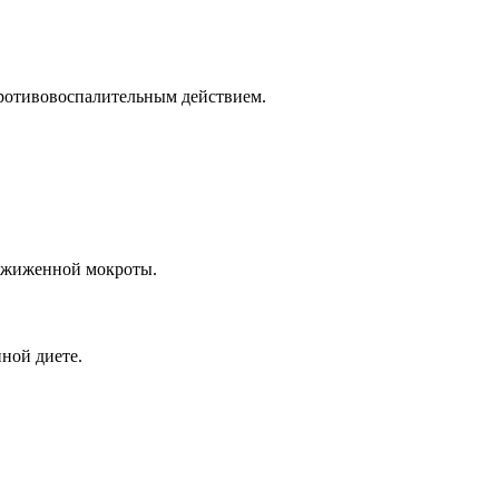
ротивовоспалительным действием.
азжиженной мокроты.
ной диете.