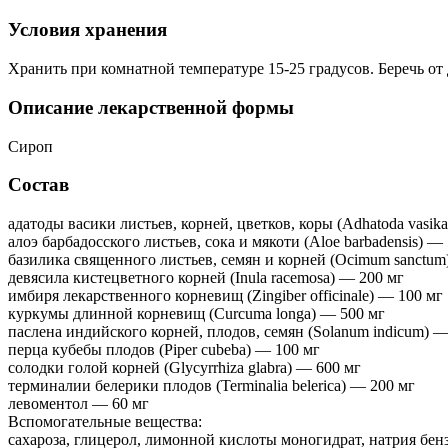
Условия хранения
Хранить при комнатной температуре 15-25 градусов. Беречь от 
Описание лекарственной формы
Сироп
Состав
адатоды васики листьев, корней, цветков, коры (Adhatoda vasik
алоэ барбадосского листьев, сока и мякоти (Aloe barbadensis) —
базилика священного листьев, семян и корней (Ocimum sanctum
девясила кистецветного корней (Inula racemosa) — 200 мг
имбиря лекарственного корневищ (Zingiber officinale) — 100 мг
куркумы длинной корневищ (Curcuma longa) — 500 мг
паслена индийского корней, плодов, семян (Solanum indicum) —
перца кубебы плодов (Piper cubeba) — 100 мг
солодки голой корней (Glycyrrhiza glabra) — 600 мг
терминалии белерики плодов (Terminalia belerica) — 200 мг
левоментол — 60 мг
Вспомогательные вещества:
сахароза, глицерол, лимонной кислоты моногидрат, натрия бен