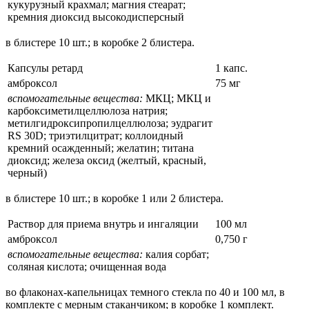
кукурузный крахмал; магния стеарат;
кремния диоксид высокодисперсный
в блистере 10 шт.; в коробке 2 блистера.
Капсулы ретард
1 капс.
амброксол
75 мг
вспомогательные вещества:
МКЦ; МКЦ и
карбоксиметилцеллюлоза натрия;
метилгидроксипропилцеллюлоза; эудрагит
RS 30D; триэтилцитрат; коллоидный
кремний осажденный; желатин; титана
диоксид; железа оксид (желтый, красный,
черный)
в блистере 10 шт.; в коробке 1 или 2 блистера.
Раствор для приема внутрь и ингаляции
100 мл
амброксол
0,750 г
вспомогательные вещества:
калия сорбат;
соляная кислота; очищенная вода
во флаконах-капельницах темного стекла по 40 и 100 мл, в
комплекте с мерным стаканчиком; в коробке 1 комплект.