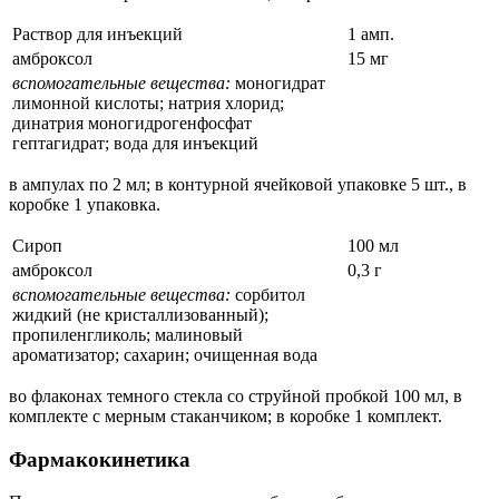
Раствор для инъекций
1 амп.
амброксол
15 мг
вспомогательные вещества:
моногидрат
лимонной кислоты; натрия хлорид;
динатрия моногидрогенфосфат
гептагидрат; вода для инъекций
в ампулах по 2 мл; в контурной ячейковой упаковке 5 шт., в
коробке 1 упаковка.
Сироп
100 мл
амброксол
0,3 г
вспомогательные вещества:
сорбитол
жидкий (не кристаллизованный);
пропиленгликоль; малиновый
ароматизатор; сахарин; очищенная вода
во флаконах темного стекла со струйной пробкой 100 мл, в
комплекте с мерным стаканчиком; в коробке 1 комплект.
Фармакокинетика