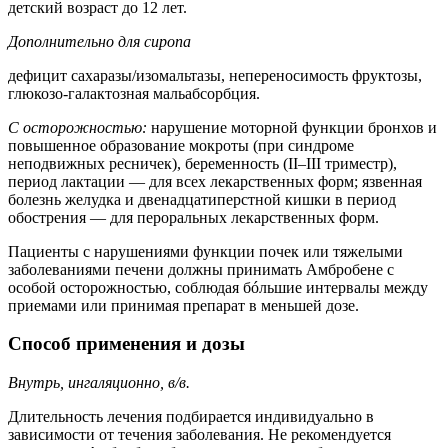
детский возраст до 12 лет.
Дополнительно для сиропа
дефицит сахаразы/изомальтазы, непереносимость фруктозы,
глюкозо-галактозная мальабсорбция.
С осторожностью:
нарушение моторной функции бронхов и
повышенное образование мокроты (при синдроме
неподвижных ресничек), беременность (II–III триместр),
период лактации — для всех лекарственных форм; язвенная
болезнь желудка и двенадцатиперстной кишки в период
обострения — для пероральных лекарственных форм.
Пациенты с нарушениями функции почек или тяжелыми
заболеваниями печени должны принимать Амбробене с
особой осторожностью, соблюдая бóльшие интервалы между
приемами или принимая препарат в меньшей дозе.
Способ применения и дозы
Внутрь, ингаляционно, в/в.
Длительность лечения подбирается индивидуально в
зависимости от течения заболевания. Не рекомендуется