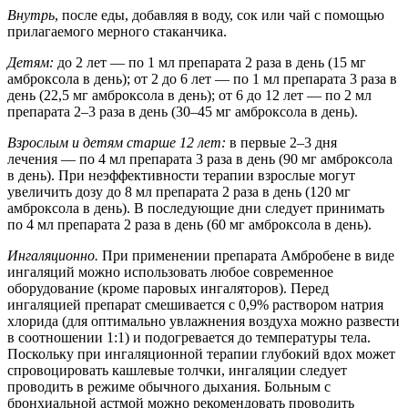
Внутрь
, после еды, добавляя в воду, сок или чай с помощью
прилагаемого мерного стаканчика.
Детям:
до 2 лет — по 1 мл препарата 2 раза в день (15 мг
амброксола в день); от 2 до 6 лет — по 1 мл препарата 3 раза в
день (22,5 мг амброксола в день); от 6 до 12 лет — по 2 мл
препарата 2–3 раза в день (30–45 мг амброксола в день).
Взрослым и детям старше 12 лет:
в первые 2–3 дня
лечения — по 4 мл препарата 3 раза в день (90 мг амброксола
в день). При неэффективности терапии взрослые могут
увеличить дозу до 8 мл препарата 2 раза в день (120 мг
амброксола в день). В последующие дни следует принимать
по 4 мл препарата 2 раза в день (60 мг амброксола в день).
Ингаляционно.
При применении препарата Амбробене в виде
ингаляций можно использовать любое современное
оборудование (кроме паровых ингаляторов). Перед
ингаляцией препарат смешивается с 0,9% раствором натрия
хлорида (для оптимально увлажнения воздуха можно развести
в соотношении 1:1) и подогревается до температуры тела.
Поскольку при ингаляционной терапии глубокий вдох может
спровоцировать кашлевые толчки, ингаляции следует
проводить в режиме обычного дыхания. Больным с
бронхиальной астмой можно рекомендовать проводить