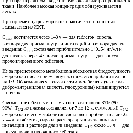
При парентеральном введении амброксол быстро проникает в
ткани. Наиболее высокая концентрация обнаруживается в
легких.
При приеме внутрь амброксол практически полностью
всасывается из ЖКТ.
C
достигается через 1–3 ч — для таблеток, сиропа,
max
раствора для приема внутрь и ингаляций и раствора для в/в
введения; C
составляет приблизительно 140±54 нг/мл и
max
достигается через 4 ч после приема внутрь — для капсул
пролонгированного действия.
Из-за пресистемного метаболизма абсолютная биодоступность
амброксола после приема внутрь снижается приблизительно
на 1/3. Образующиеся в связи с этим метаболиты (такие как
дибромантраниловая кислота, глюкурониды) элиминируются
в почках.
Связывание с белками плазмы составляет около 85% (80–
90%). T
из плазмы составляет от 7 до 12 ч, суммарный T
1/2
1/2
амброксола и его метаболитов составляет приблизительно 22
ч — для таблеток, сиропа, раствора для приема внутрь и
ингаляций и раствора для в/в введения; T
около 18 ч — для
1/2
капсул пролонгированного действия.