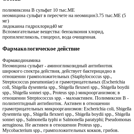
полимиксина B сульфат 10 тыс.МЕ
неомицина сульфат в пересчете на неомицин3.75 тыс.МЕ (5
мг)
лидокаина гидрохлорид40 мг
Вспомогательные вещества: бензалкония хлорид,
пропиленгликоль, глицерол, вода очищенная.
Фармакологическое действие
Фармакодинамика
Неомицина сульфат - аминогликозидный антибиотик
широкого спектра действия, действует бактерицидно в
отношении грамположительных (Staphylococcus spp.,
Streptococcus pneumoniae) и грамотрицательных (Escherichia
coll, Shigella dysenteria spp., Shigella flexneri spp., Shigella boydii
spp., Shigella sonnei spp., Proteus spp.) микроорганизмов; в
отношении Streptococcus spp. - малоактивен. Полимиксин В -
полипептидный антибиотик. Активен в отношении
грамотрицательных микроорганизмов: Escherichia coli, Shigella
dysenteria spp., Shigella flexneri spp., Shigella boydii spp., Shigella
sonnei spp., Salmonella typhi и Salmonella paratyphi; Pseudomonas
aeruginosa. He активен в отношении Proteus spp.,
Mycobacterium spp., грамположительных кокков, грибов.