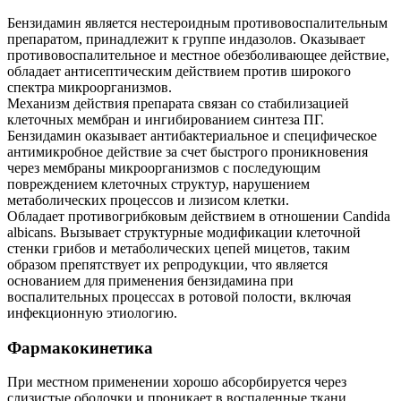
Бензидамин является нестероидным противовоспалительным
препаратом, принадлежит к группе индазолов. Оказывает
противовоспалительное и местное обезболивающее действие,
обладает антисептическим действием против широкого
спектра микроорганизмов.
Механизм действия препарата связан со стабилизацией
клеточных мембран и ингибированием синтеза ПГ.
Бензидамин оказывает антибактериальное и специфическое
антимикробное действие за счет быстрого проникновения
через мембраны микроорганизмов с последующим
повреждением клеточных структур, нарушением
метаболических процессов и лизисом клетки.
Обладает противогрибковым действием в отношении Candida
albicans. Вызывает структурные модификации клеточной
стенки грибов и метаболических цепей мицетов, таким
образом препятствует их репродукции, что является
основанием для применения бензидамина при
воспалительных процессах в ротовой полости, включая
инфекционную этиологию.
Фармакокинетика
При местном применении хорошо абсорбируется через
слизистые оболочки и проникает в воспаленные ткани.