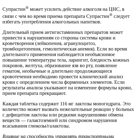
®
Супрастин
может усилить действие алкоголя на ЦНС, в
®
связи с чем во время приема препарата Супрастин
следует
избегать употребления алкогольных напитков.
Длительный прием антигистаминных препаратов может
привести к нарушениям со стороны системы крови и
кроветворения (лейкопения, агранулоцитоз,
тромбоцитопения, гемолитическая анемия). Если во время
длительного применения наблюдается необъяснимое
повышение температуры тела, ларингит, бледность кожных
покровов, желтуха, образование язв во рту, появление
гематом, необычные и длительно продолжающиеся
кровотечения необходимо провести клинический анализ
крови с определением числа форменных элементов. Если
результаты анализа указывают на изменение формулы крови,
прием препарата прекращают.
Каждая таблетка содержит 116 мг лактозы моногидрата. Это
количество может вызвать нежелательные реакции у больных
с дефицитом лактозы или редкими нарушениями обмена
веществ — галактоземией или синдромом нарушения
всасывания глюкозы/галактозы.
Влияние на способность управлять транспортными