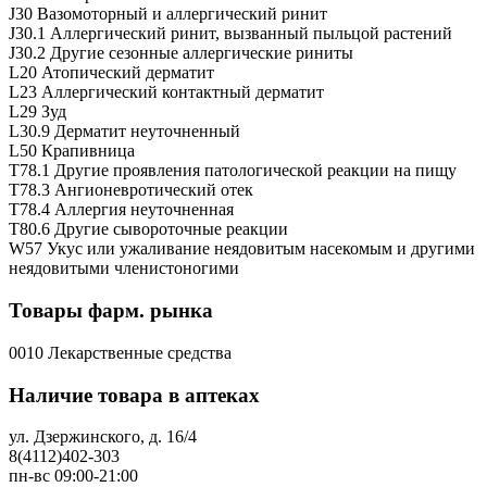
J30 Вазомоторный и аллергический ринит
J30.1 Аллергический ринит, вызванный пыльцой растений
J30.2 Другие сезонные аллергические риниты
L20 Атопический дерматит
L23 Аллергический контактный дерматит
L29 Зуд
L30.9 Дерматит неуточненный
L50 Крапивница
T78.1 Другие проявления патологической реакции на пищу
T78.3 Ангионевротический отек
T78.4 Аллергия неуточненная
T80.6 Другие сывороточные реакции
W57 Укус или ужаливание неядовитым насекомым и другими
неядовитыми членистоногими
Товары фарм. рынка
0010 Лекарственные средства
Наличие товара в аптеках
ул. Дзержинского, д. 16/4
8(4112)402-303
пн-вс 09:00-21:00