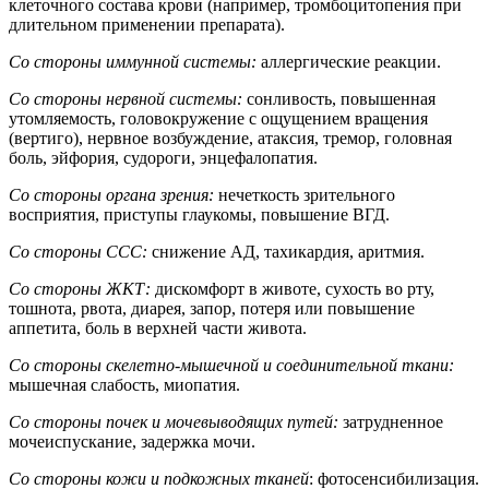
клеточного состава крови (например, тромбоцитопения при
длительном применении препарата).
Со стороны иммунной системы:
аллергические реакции.
Со стороны нервной системы:
сонливость, повышенная
утомляемость, головокружение с ощущением вращения
(вертиго), нервное возбуждение, атаксия, тремор, головная
боль, эйфория, судороги, энцефалопатия.
Со стороны органа зрения:
нечеткость зрительного
восприятия, приступы глаукомы, повышение ВГД.
Со стороны ССС:
снижение АД, тахикардия, аритмия.
Со стороны ЖКТ:
дискомфорт в животе, сухость во рту,
тошнота, рвота, диарея, запор, потеря или повышение
аппетита, боль в верхней части живота.
Со стороны скелетно-мышечной и соединительной ткани:
мышечная слабость, миопатия.
Со стороны почек и мочевыводящих путей:
затрудненное
мочеиспускание, задержка мочи.
Со стороны кожи и подкожных тканей
: фотосенсибилизация.