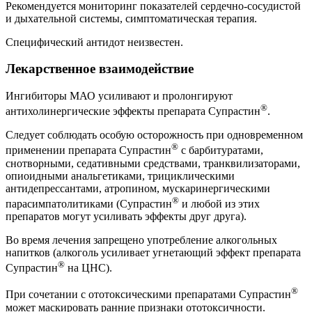
Рекомендуется мониторинг показателей сердечно-сосудистой
и дыхательной системы, симптоматическая терапия.
Специфический антидот неизвестен.
Лекарственное взаимодействие
Ингибиторы МАО усиливают и пролонгируют
®
антихолинергические эффекты препарата Супрастин
.
Следует соблюдать особую осторожность при одновременном
®
применении препарата Супрастин
с барбитуратами,
снотворными, седативными средствами, транквилизаторами,
опиоидными анальгетиками, трициклическими
антидепрессантами, атропином, мускаринергическими
®
парасимпатолитиками (Супрастин
и любой из этих
препаратов могут усиливать эффекты друг друга).
Во время лечения запрещено употребление алкогольных
напитков (алкоголь усиливает угнетающий эффект препарата
®
Супрастин
на ЦНС).
®
При сочетании с ототоксическими препаратами Супрастин
может маскировать ранние признаки ототоксичности.