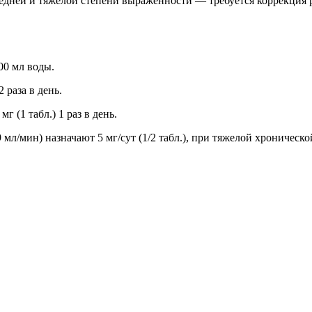
редней и тяжелой степени выраженности — требуется коррекция
00 мл воды.
2 раза в день.
мг (1 табл.) 1 раз в день.
 мл/мин) назначают 5 мг/сут (1/2 табл.), при тяжелой хроничес