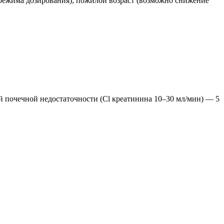
 режима дозирования); пожилой возраст (возможно снижение
кой почечной недостаточности (Cl креатинина 10–30 мл/мин) — 5