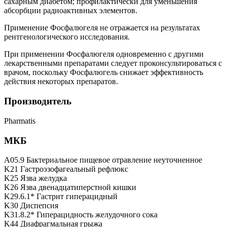
сахарным диабетом; профилактически для уменьшения
абсорбции радиоактивных элементов.
Применение Фосфалюгеля не отражается на результатах
рентгенологического исследования.
При применении Фосфалюгеля одновременно с другими
лекарственными препаратами следует проконсультироваться с
врачом, поскольку Фосфалюгель снижает эффективность
действия некоторых препаратов.
Производитель
Pharmatis
МКБ
A05.9 Бактериальное пищевое отравление неуточненное
K21 Гастроэзофагеальный рефлюкс
K25 Язва желудка
K26 Язва двенадцатиперстной кишки
K29.6.1* Гастрит гиперацидный
K30 Диспепсия
K31.8.2* Гиперацидность желудочного сока
K44 Диафрагмальная грыжа