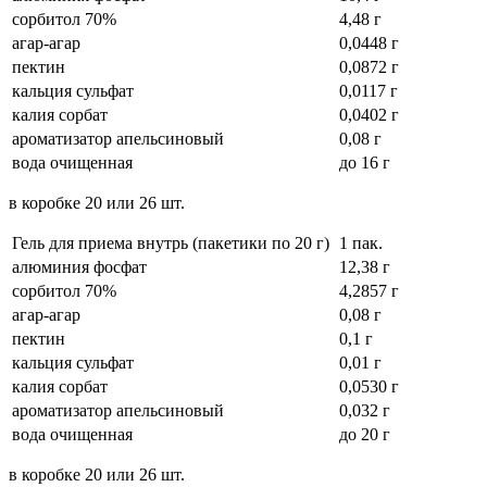
сорбитол 70%
4,48 г
агар-агар
0,0448 г
пектин
0,0872 г
кальция сульфат
0,0117 г
калия сорбат
0,0402 г
ароматизатор апельсиновый
0,08 г
вода очищенная
до 16 г
в коробке 20 или 26 шт.
Гель для приема внутрь (пакетики по 20 г)
1 пак.
алюминия фосфат
12,38 г
сорбитол 70%
4,2857 г
агар-агар
0,08 г
пектин
0,1 г
кальция сульфат
0,01 г
калия сорбат
0,0530 г
ароматизатор апельсиновый
0,032 г
вода очищенная
до 20 г
в коробке 20 или 26 шт.