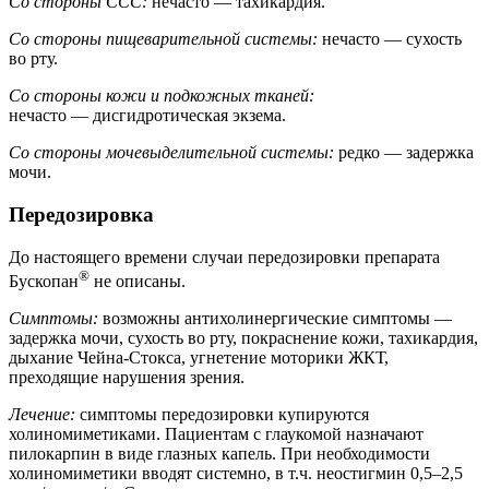
Со стороны ССС:
нечасто — тахикардия.
Со стороны пищеварительной системы:
нечасто — сухость
во рту.
Со стороны кожи и подкожных тканей:
нечасто — дисгидротическая экзема.
Со стороны мочевыделительной системы:
редко — задержка
мочи.
Передозировка
До настоящего времени случаи передозировки препарата
®
Бускопан
не описаны.
Симптомы:
возможны антихолинергические симптомы —
задержка мочи, сухость во рту, покраснение кожи, тахикардия,
дыхание Чейна-Стокса, угнетение моторики ЖКТ,
преходящие нарушения зрения.
Лечение:
симптомы передозировки купируются
холиномиметиками. Пациентам с глаукомой назначают
пилокарпин в виде глазных капель. При необходимости
холиномиметики вводят системно, в т.ч. неостигмин 0,5–2,5