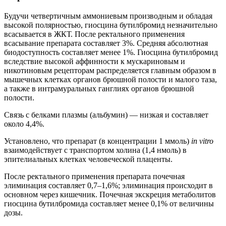
Будучи четвертичным аммониевым производным и обладая
высокой полярностью, гиосцина бутилбромид незначительно
всасывается в ЖКТ. После ректального применения
всасывание препарата составляет 3%. Средняя абсолютная
биодоступность составляет менее 1%. Гиосцина бутилбромид
вследствие высокой аффинности к мускариновым и
никотиновым рецепторам распределяется главным образом в
мышечных клетках органов брюшной полости и малого таза,
а также в интрамуральных ганглиях органов брюшной
полости.
Связь с белками плазмы (альбумин) — низкая и составляет
около 4,4%.
Установлено, что препарат (в концентрации 1 ммоль)
in vitro
взаимодействует с транспортом холина (1,4 нмоль) в
эпителиальных клетках человеческой плаценты.
После ректального применения препарата почечная
элиминация составляет 0,7–1,6%; элиминация происходит в
основном через кишечник. Почечная экскреция метаболитов
гиосцина бутилбромида составляет менее 0,1% от величины
дозы.