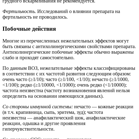
грудного вскармливания не рекомендуется.
Фертильность.
Исследований о влиянии препарата на
фертильность не проводилось.
Побочные действия
Многие из перечисленных нежелательных эффектов могут
быть связаны с антихолинергическими свойствами препарата.
Антихолинергические побочные эффекты обычно выражены
слабо и проходят самостоятельно.
По данным ВОЗ, нежелательные эффекты классифицированы
в соответствии с их частотой развития следующим образом:
очень часто (≥1/10); часто (≥1/100, <1/10); нечасто (≥1/1000,
<1/100); редко (≥1/10000, <1/1000); очень редко (<1/10000);
частота неизвестна (частоту возникновения явлений нельзя
определить на основании имеющихся данных).
Со стороны иммунной системы:
нечасто — кожные реакции
(в т.ч. крапивница, сыпь, эритема, зуд); частота
неизвестна — анафилактический шок, анафилактические
реакции, одышка и другие проявления
гиперчувствительности.