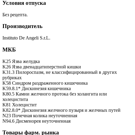
Условия отпуска
Без рецепта.
Производитель
Instituto De Angeli S.r.L.
МКБ
K25 Язва желудка
K26 Язва двенадцатиперстной кишки
K31.3 Пилороспазм, не классифицированный в других
рубриках
K58 Синдром раздраженного кишечника
K59.8.1* Дискинезия кишечника
K80.5 Камни желчного протока без холангита или
холецистита
K81 Холецистит
K82.8.0* Дискинезия желчного пузыря и желчных путей
N23 Почечная колика неуточненная
N94.6 Дисменорея неуточненная
Товары фарм. рынка