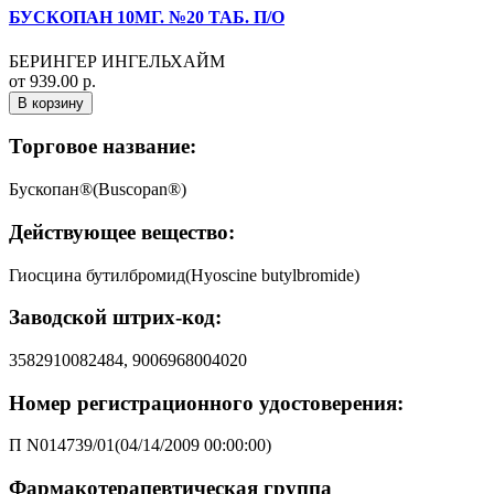
БУСКОПАН 10МГ. №20 ТАБ. П/О
БЕРИНГЕР ИНГЕЛЬХАЙМ
от 939.00 р.
В корзину
Торговое название:
Бускопан®(Buscopan®)
Действующее вещество:
Гиосцина бутилбромид(Hyoscine butylbromide)
Заводской штрих-код:
3582910082484, 9006968004020
Номер регистрационного удостоверения:
П N014739/01(04/14/2009 00:00:00)
Фармакотерапевтическая группа