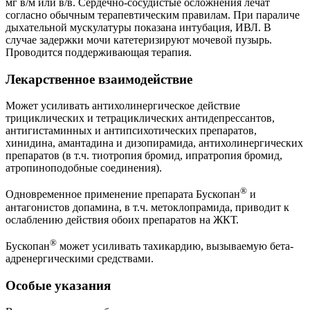
мг в/м или в/в. Сердечно-сосудистые осложнения лечат
согласно обычным терапевтическим правилам. При параличе
дыхательной мускулатуры показана интубация, ИВЛ. В
случае задержки мочи катетеризируют мочевой пузырь.
Проводится поддерживающая терапия.
Лекарственное взаимодействие
Может усиливать антихолинергическое действие
трициклических и тетрациклических антидепрессантов,
антигистаминных и антипсихотических препаратов,
хинидина, амантадина и дизопирамида, антихолинергических
препаратов (в т.ч. тиотропия бромид, ипратропия бромид,
атропиноподобные соединения).
®
Одновременное применение препарата Бускопан
и
антагонистов допамина, в т.ч. метоклопрамида, приводит к
ослаблению действия обоих препаратов на ЖКТ.
®
Бускопан
может усиливать тахикардию, вызываемую бета-
адренергическими средствами.
Особые указания