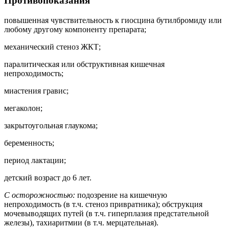
Противопоказания
повышенная чувствительность к гиосцина бутилбромиду или
любому другому компоненту препарата;
механический стеноз ЖКТ;
паралитическая или обструктивная кишечная
непроходимость;
миастения гравис;
мегаколон;
закрытоугольная глаукома;
беременность;
период лактации;
детский возраст до 6 лет.
С осторожностью:
подозрение на кишечную
непроходимость (в т.ч. стеноз привратника); обструкция
мочевыводящих путей (в т.ч. гиперплазия предстательной
железы), тахиаритмии (в т.ч. мерцательная).