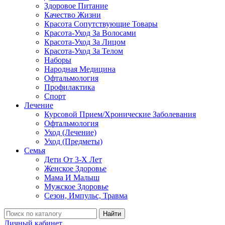
Здоровое Питание
Качество Жизни
Красота Сопутствующие Товары
Красота-Уход За Волосами
Красота-Уход За Лицом
Красота-Уход За Телом
Наборы
Народная Медицина
Офтальмология
Профилактика
Спорт
Лечение
Курсовой Прием/Хронические Заболевания
Офтальмология
Уход (Лечение)
Уход (Предметы)
Семья
Дети От 3-Х Лет
Женское Здоровье
Мама И Малыш
Мужское Здоровье
Сезон, Импульс, Травма
Найти
Личный кабинет