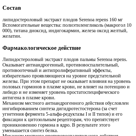
Состав
липидостероловый экстракт плодов Serenoa repens 160 мг
Вспомогательные вещества: полиэтиленгликоль (макрогол 10
000), титана диоксид, индигокармин, железа оксид желтый,
желатин.
Фармакологическое действие
Липидостероловый экстракт плодов пальмы Serenoa repens.
Оказывает антиандрогенный, противовоспалительный,
противоотечный и антипролиферативный эффекты,
избирательно проявляющиеся на уровне предстательной
железы. При этом препарат не оказывает влияния на уровень
половых гормонов в плазме крови, не влияет на потенцию и
либидо и не изменяет уровень простатоспецифического
антигена в плазме крови.
Механизм местного антиандрогенного действия обусловлен
ингибированием синтеза дигидротестостерона (за счет
угнетения фермента 5-альфа-редуктазы I и II типов) и его
фиксации к цитозольным рецепторам, что препятствует
проникновению гормона в ядро. В результате этого
уменьшается синтез белка.
Механизм местного противовоспалительного действия