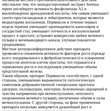
обусловлен тем, что липидостероловый экстракт Serenoa
repens ингибирует активность фосфолипазы А2 и
высвобождение арахидоновой кислоты, тем самым уменьшает
синтез простагландинов и лейкотриенов, которые являются
медиаторами воспаления. Пермиксон в течение первых
недель терапии уменьшает проницаемость капилляров и
сосудистый стаз, уменьшает отечность и воспалительный
процесс в простате, устраняет компрессию шейки мочевого
пузыря и мочевыводящего канала, улучшая показатели
уродинамики.
Местное антипролиферативное действие препарата
проявляется снижением активности факторов роста (прежде
всего эпидермального и фибробластического) и ускорением
процессов апоптоза клеток простаты, что отражается в
торможении роста и последующем уменьшении объема
предстательной железы.
Таким образом, препарат Пермиксон способствует, с одной
стороны, уменьшению выраженности патологических
симптомов доброкачественной гиперплазии простаты
(дизурии, поллакиурии, никтурии, болезненных ощущений и
чувства напряжения при мочеиспускании, неполного
опорожнения мочевого пузыря), увеличению объема и силы
мочеиспускания. С другой стороны, на фоне применения
препарата несколько замедляется дальнейший рост и